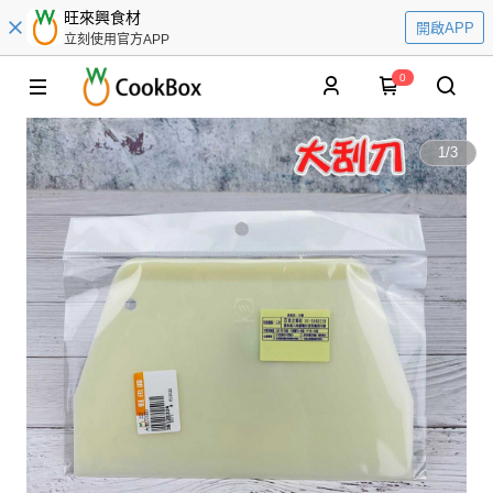
旺來興食材
開啟APP
立刻使用官方APP
0
1
/
3