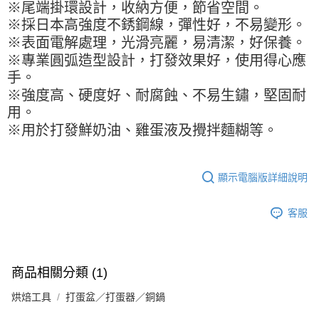
※ 請注意：結帳手續完成當下不需立刻繳費，但若您需要取消訂單，請聯絡
每筆NT$90，滿NT$990(含以上)免運費
※尾端掛環設計，收納方便，節省空間。
購買商品的店家。未經商家同意取消之訂單仍視為有效，需透過AFTEE先享
※採日本高強度不銹鋼線，彈性好，不易變形。
後付繳納相關費用。
7-11取貨付款-重量限制含紙箱10kg，請控制商品重量在9~9.5
※表面電解處理，光滑亮麗，易清潔，好保養。
※ 交易是否成功請以「AFTEE先享後付 」之結帳頁面顯示為準，若有關於
kg
是否繳費成功／繳費後需取消欲退款等相關疑問，請聯繫「AFTEE先享後付
※專業圓弧造型設計，打發效果好，使用得心應
客戶支援中心」
https://netprotections.freshdesk.com/support/home
每筆NT$90，滿NT$990(含以上)免運費
手。
【注意事項】
※強度高、硬度好、耐腐蝕、不易生鏽，堅固耐
付款後7-11取貨-重量限制含紙箱10kg，請控制商品重量在9~
１．透過由恩沛科技股份有限公司提供之「AFTEE先享後付」服務完成之交
用。
9.5kg
易，需依本服務之必要範圍內提供個人資料，並將交易相關給付款項請求債
※用於打發鮮奶油、雞蛋液及攪拌麵糊等。
權轉讓予恩沛科技股份有限公司。
每筆NT$90，滿NT$990(含以上)免運費
２．關於個人資料處理事宜，請瀏覽以下網址：
https://aftee.tw/terms/#terms3
宅配-新竹物流
３．未成年的使用者請事先徵得法定代理人或監護人之同意方可使用
每筆NT$150，滿NT$2,000(含以上)免運費
顯示電腦版詳細說明
「AFTEE先享後付」，若未經同意申辦者引起之損失，本公司不負相關責
任。
離島客戶-中華郵政
４．使用「AFTEE先享後付」時，將依據個別帳號之用戶狀況，依本公司即
客服
時審查核予不同之上限額度；若仍有額度不足之情形，本公司將視審查結果
每筆NT$120，滿NT$2,000(含以上)免運費
請求用戶進行身份認證。
５．嚴禁一人註冊多個帳號或使用他人資訊註冊。若發現惡意使用之情形，
恩沛科技股份有限公司將有權停止該用戶之使用額度並採取法律行動。
商品相關分類 (1)
烘焙工具
打蛋盆／打蛋器／銅鍋