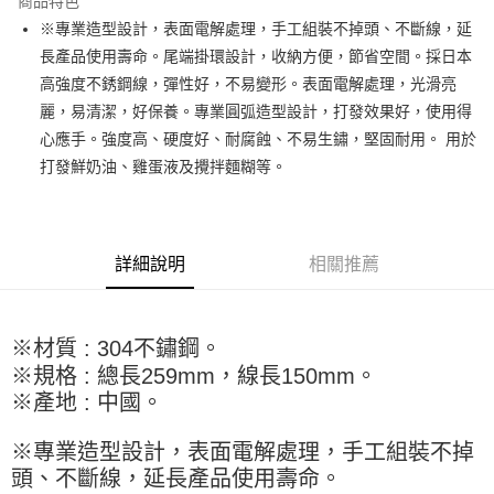
商品特色
Apple Pay
※專業造型設計，表面電解處理，手工組裝不掉頭、不斷線，延
長產品使用壽命。尾端掛環設計，收納方便，節省空間。採日本
街口支付
高強度不銹鋼線，彈性好，不易變形。表面電解處理，光滑亮
悠遊付
麗，易清潔，好保養。專業圓弧造型設計，打發效果好，使用得
心應手。強度高、硬度好、耐腐蝕、不易生鏽，堅固耐用。 用於
全盈+PAY
打發鮮奶油、雞蛋液及攪拌麵糊等。
AFTEE先享後付
相關說明
【關於「AFTEE先享後付」】
ATM付款
AFTEE先享後付是「在收到商品之後才付款」的支付方式。 讓您購物簡單
詳細說明
相關推薦
便利好安心！
１．簡單：不需註冊會員、不需綁卡、不需儲值。
運送方式
２．便利：只要手機號碼，簡訊認證，即可結帳。
３．安心：先確認商品／服務後，再付款。
※材質 : 304不鏽鋼。
全家取貨付款-重量限制含紙箱10kg，請控制商品重量在9~9.5
※規格 : 總長259mm，線長150mm。
kg
【「AFTEE先享後付」結帳流程】
１．於結帳方式選擇「AFTEE先享後付」後，將跳轉至「AFTEE先享後付」
※產地 : 中國。
每筆NT$90，滿NT$990(含以上)免運費
結帳頁面，進行簡訊認證並確認金額後，即可完成結帳。
２．訂單成立數日內，您將收到繳費通知簡訊。
付款後全家取貨-重量限制含紙箱10kg，請控制商品重量在9~
※專業造型設計，表面電解處理，手工組裝不掉
３．收到繳費通知簡訊後14天內，點擊此簡訊中的連結，可透過四大超商／
9.5kg
頭、不斷線，延長產品使用壽命。
ATM／網路銀行／等多元方式進行付款，方視為交易完成。