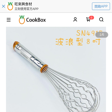
旺來興食材
開啟APP
立刻使用官方APP
0
1
/
6