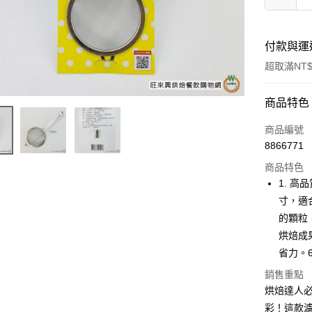
付款與運
超取滿NT$
付款方式
商品特色
信用卡一
商品編號
8866771
超商取貨
商品特色
LINE Pay
1. 高
寸，適
Apple Pay
的顆粒
街口支付
烘焙成
省力。
悠遊付
銷售重點
全盈+PAY
烘焙達人必
AFTEE先
彩！這款濾