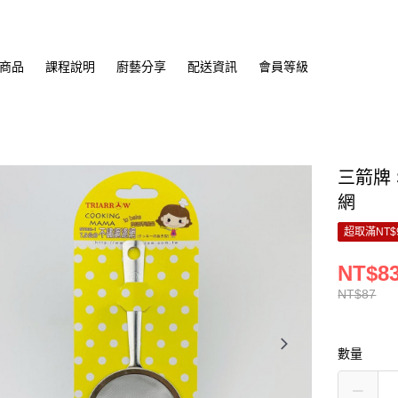
商品
課程說明
廚藝分享
配送資訊
會員等級
三箭牌 
網
超取滿NT$
NT$8
NT$87
數量