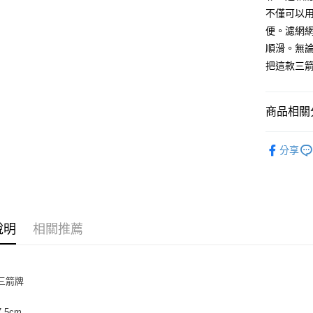
相關說明
不僅可以
【關於「A
便。濾網
ATM付款
AFTEE
順滑。無
便利好安
１．簡單
把這款三
２．便利
運送方式
３．安心
全家取貨付
商品相關分
【「AFT
5kg
１．於結帳
烘焙工具
付」結帳
每筆NT$9
分享
２．訂單
３．收到繳
付款後全家
／ATM／
9.5kg
※ 請注意
絡購買商品
每筆NT$9
先享後付
說明
相關推薦
※ 交易是
7-11取
是否繳費成
5kg
付客戶支
每筆NT$9
【注意事
 三箭牌
１．透過由
付款後7-
交易，需
9.5kg
7.5cm