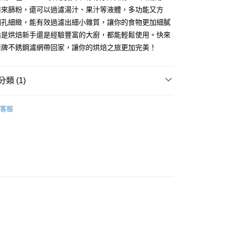
用來篩粉，還可以過濾湯汁、果汁等液體，多功能又方
FTEE先享後付」】
網孔細緻，能有效過濾出細小雜質，讓你的食物更加細膩
先享後付是「在收到商品之後才付款」的支付方式。 讓您購物簡單
論是烘焙新手還是經驗豐富的大廚，都能輕鬆使用。快來
心！
：不需註冊會員、不需綁卡、不需儲值。
箭牌不銹鋼濾網帶回家，讓你的烘焙之旅更加完美！
：只要手機號碼，簡訊認證，即可結帳。
：先確認商品／服務後，再付款。
款-重量限制含紙箱10kg，請控制商品重量在9~9.
類 (1)
EE先享後付」結帳流程】
方式選擇「AFTEE先享後付」後，將跳轉至「AFTEE先享後
毛刷／篩網／擀麵棍／轉台
頁面，進行簡訊認證並確認金額後，即可完成結帳。
0，滿NT$990(含以上)免運費
客服
成立數日內，您將收到繳費通知簡訊。
費通知簡訊後14天內，點擊此簡訊中的連結，可透過四大超商
取貨-重量限制含紙箱10kg，請控制商品重量在9~
網路銀行／等多元方式進行付款，方視為交易完成。
：結帳手續完成當下不需立刻繳費，但若您需要取消訂單，請聯
的店家。未經商家同意取消之訂單仍視為有效，需透過AFTEE
0，滿NT$990(含以上)免運費
繳納相關費用。
否成功請以「AFTEE先享後付 」之結帳頁面顯示為準，若有關於
貨付款-重量限制含紙箱10kg，請控制商品重量在9~9.
功／繳費後需取消欲退款等相關疑問，請聯繫「AFTEE先享後
援中心」
https://netprotections.freshdesk.com/support/home
0，滿NT$990(含以上)免運費
項】
恩沛科技股份有限公司提供之「AFTEE先享後付」服務完成之
11取貨-重量限制含紙箱10kg，請控制商品重量在9~
依本服務之必要範圍內提供個人資料，並將交易相關給付款項請