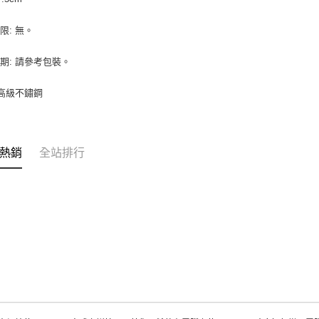
求債權轉
２．關於
每筆NT$9
https://aft
限: 無。
３．未成
宅配-新竹
「AFTE
期: 請參考包裝。
每筆NT$1
任。
４．使用「
離島客戶-
即時審查
 高級不鏽鋼
結果請求
每筆NT$1
５．嚴禁
形，恩沛
動。
熱銷
全站排行