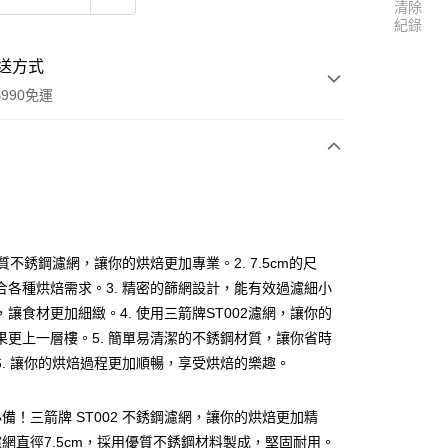
清除
紀錄
送方式
990免運
次付款
付款
品質不銹鋼濾網，讓你的烘焙更加專業。2. 7.5cm的尺
合各種烘焙需求。3. 精密的篩網設計，能有效過濾細小
，讓食材更加細緻。4. 使用三箭牌ST002濾網，讓你的
果更上一層樓。5. 簡單易清潔的不銹鋼材質，讓你省時
6. 讓你的烘焙過程更加順暢，享受烘焙的樂趣。
備！三箭牌 ST002 不銹鋼濾網，讓你的烘焙更加精
享後付
網直徑7.5cm，採用優質不銹鋼材料製成，堅固耐用。