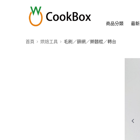
商品分類
最新
首頁
烘焙工具
毛刷／篩網／擀麵棍／轉台