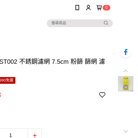
0
ST002 不銹鋼濾網 7.5cm 粉篩 篩網 濾
990免運
3