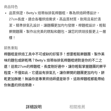
LINE Pay
商品特色
Apple Pay
品質保證，Betty’s 焙蒂絲排氣桿麵棍，專為烘焙師傅設計。
27cm長度，適合各種烘焙需求。高品質材質，耐用且易於清
街口支付
潔。精準排氣孔設計，讓麵糰更加均勻發酵。桿麵棍設計，輕鬆
悠遊付
擀開麵團，製作出完美的糕點和麵包。讓您的烘焙技藝更上一層
樓！
全盈+PAY
銷售重點
AFTEE先享後付
桿麵棍是烘焙工具中不可或缺的好幫手！想要輕鬆擀麵團、製作美
相關說明
味的麵包或餅乾嗎？Betty’s 焙蒂絲排氣桿麵棍絕對是你的不二之
【關於「AFTEE先享後付」】
ATM付款
AFTEE先享後付是「在收到商品之後才付款」的支付方式。 讓您購物簡單
選！這款27cm的桿麵棍，長度剛好適中，讓你輕鬆掌握麵團的擀平
便利好安心！
程度。不僅如此，它還設有排氣孔，讓你擀開的麵團更加均勻，餅
１．簡單：不需註冊會員、不需綁卡、不需儲值。
運送方式
２．便利：只要手機號碼，簡訊認證，即可結帳。
乾更加酥脆！無論你是專業烘焙師還是新手，這款桿麵棍都能帶給
３．安心：先確認商品／服務後，再付款。
全家取貨付款-重量限制含紙箱10kg，請控制商品重量在9~9.5
你無盡的烘焙樂趣。
kg
【「AFTEE先享後付」結帳流程】
１．於結帳方式選擇「AFTEE先享後付」後，將跳轉至「AFTEE先享後付」
每筆NT$90，滿NT$990(含以上)免運費
結帳頁面，進行簡訊認證並確認金額後，即可完成結帳。
２．訂單成立數日內，您將收到繳費通知簡訊。
付款後全家取貨-重量限制含紙箱10kg，請控制商品重量在9~
詳細說明
相關推薦
３．收到繳費通知簡訊後14天內，點擊此簡訊中的連結，可透過四大超商／