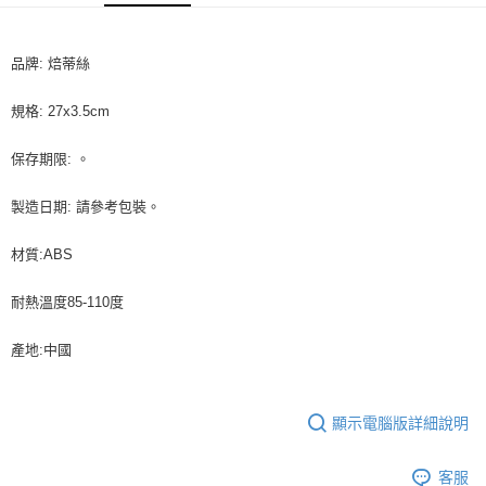
9.5kg
ATM／網路銀行／等多元方式進行付款，方視為交易完成。
※ 請注意：結帳手續完成當下不需立刻繳費，但若您需要取消訂單，請聯絡
每筆NT$90，滿NT$990(含以上)免運費
購買商品的店家。未經商家同意取消之訂單仍視為有效，需透過AFTEE先享
品牌: 焙蒂絲
後付繳納相關費用。
7-11取貨付款-重量限制含紙箱10kg，請控制商品重量在9~9.5
※ 交易是否成功請以「AFTEE先享後付 」之結帳頁面顯示為準，若有關於
kg
是否繳費成功／繳費後需取消欲退款等相關疑問，請聯繫「AFTEE先享後付
規格: 27x3.5cm
客戶支援中心」
https://netprotections.freshdesk.com/support/home
每筆NT$90，滿NT$990(含以上)免運費
保存期限: 。
【注意事項】
付款後7-11取貨-重量限制含紙箱10kg，請控制商品重量在9~
１．透過由恩沛科技股份有限公司提供之「AFTEE先享後付」服務完成之交
9.5kg
製造日期: 請參考包裝。
易，需依本服務之必要範圍內提供個人資料，並將交易相關給付款項請求債
權轉讓予恩沛科技股份有限公司。
每筆NT$90，滿NT$990(含以上)免運費
２．關於個人資料處理事宜，請瀏覽以下網址：
材質:ABS
https://aftee.tw/terms/#terms3
宅配-新竹物流
３．未成年的使用者請事先徵得法定代理人或監護人之同意方可使用
每筆NT$150，滿NT$2,000(含以上)免運費
耐熱溫度85-110度
「AFTEE先享後付」，若未經同意申辦者引起之損失，本公司不負相關責
任。
離島客戶-中華郵政
４．使用「AFTEE先享後付」時，將依據個別帳號之用戶狀況，依本公司即
產地:中國
時審查核予不同之上限額度；若仍有額度不足之情形，本公司將視審查結果
每筆NT$120，滿NT$2,000(含以上)免運費
請求用戶進行身份認證。
５．嚴禁一人註冊多個帳號或使用他人資訊註冊。若發現惡意使用之情形，
恩沛科技股份有限公司將有權停止該用戶之使用額度並採取法律行動。
顯示電腦版詳細說明
客服