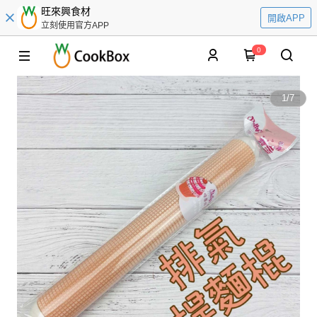
旺來興食材
開啟APP
立刻使用官方APP
0
1
/
7