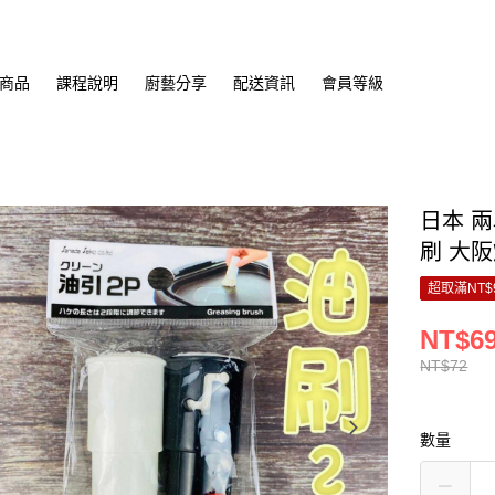
商品
課程說明
廚藝分享
配送資訊
會員等級
日本 兩
刷 大
超取滿NT$
NT$6
NT$72
數量