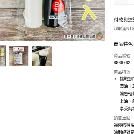
付款與運
超取滿NT$
付款方式
商品特色
信用卡一
商品編號
8866762
超商取貨
商品特色
LINE Pay
挑戰您
滴油！
Apple Pay
讓您輕
街口支付
上油，
享受純
悠遊付
銷售重點
全盈+PAY
讓你的料
AFTEE先
油刷絕對