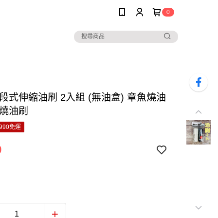
0
段式伸縮油刷 2入組 (無油盒) 章魚燒油
阪燒油刷
990免運
9