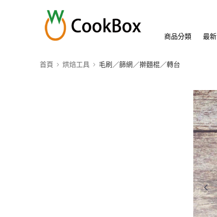
商品分類
最新
首頁
烘焙工具
毛刷／篩網／擀麵棍／轉台