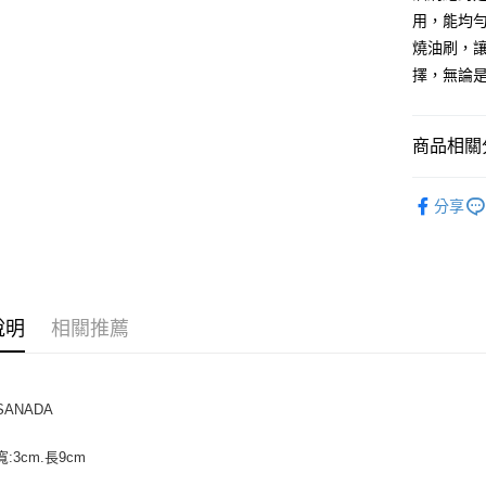
相關說明
用，能均
【關於「A
燒油刷，
ATM付款
AFTEE
擇，無論
便利好安
１．簡單
２．便利
運送方式
３．安心
商品相關分
全家取貨付
【「AFT
烘焙工具
5kg
１．於結帳
分享
付」結帳
每筆NT$9
２．訂單
３．收到繳
付款後全家
／ATM／
9.5kg
※ 請注意
絡購買商品
每筆NT$9
說明
相關推薦
先享後付
※ 交易是
7-11取
是否繳費成
5kg
付客戶支
SANADA
每筆NT$9
【注意事
１．透過由
付款後7-
寬:3cm.長9cm
交易，需
9.5kg