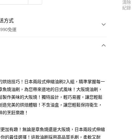
清除
紀錄
送方式
990免運
次付款
付款
的烘焙技巧！日本兩段式伸縮油刷2入組，精準掌握每一
章魚燒油刷，為您帶來道地的日式風味！大阪燒油刷，
鬆製作美味的大阪燒！獨特設計，輕巧易握，讓您輕鬆
創造完美的烘焙體驗！不含油盒，讓您輕鬆保持衛生，
粹的烹飪樂趣！
理更加有趣！無論是章魚燒還是大阪燒，日本兩段式伸縮
享後付
是你的最佳選擇！這款油刷採用高品質毛刷，柔軟又耐