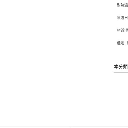
耐熱溫度
製造日
材質:柄
產地:
本分類