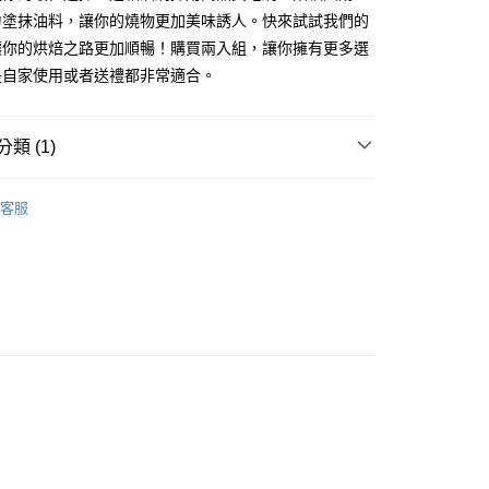
勻塗抹油料，讓你的燒物更加美味誘人。快來試試我們的
FTEE先享後付」】
讓你的烘焙之路更加順暢！購買兩入組，讓你擁有更多選
先享後付是「在收到商品之後才付款」的支付方式。 讓您購物簡單
是自家使用或者送禮都非常適合。
心！
：不需註冊會員、不需綁卡、不需儲值。
：只要手機號碼，簡訊認證，即可結帳。
：先確認商品／服務後，再付款。
類 (1)
款-重量限制含紙箱10kg，請控制商品重量在9~9.
EE先享後付」結帳流程】
毛刷／篩網／擀麵棍／轉台
方式選擇「AFTEE先享後付」後，將跳轉至「AFTEE先享後
客服
頁面，進行簡訊認證並確認金額後，即可完成結帳。
0，滿NT$990(含以上)免運費
成立數日內，您將收到繳費通知簡訊。
費通知簡訊後14天內，點擊此簡訊中的連結，可透過四大超商
取貨-重量限制含紙箱10kg，請控制商品重量在9~
網路銀行／等多元方式進行付款，方視為交易完成。
：結帳手續完成當下不需立刻繳費，但若您需要取消訂單，請聯
的店家。未經商家同意取消之訂單仍視為有效，需透過AFTEE
0，滿NT$990(含以上)免運費
繳納相關費用。
否成功請以「AFTEE先享後付 」之結帳頁面顯示為準，若有關於
貨付款-重量限制含紙箱10kg，請控制商品重量在9~9.
功／繳費後需取消欲退款等相關疑問，請聯繫「AFTEE先享後
援中心」
https://netprotections.freshdesk.com/support/home
0，滿NT$990(含以上)免運費
項】
恩沛科技股份有限公司提供之「AFTEE先享後付」服務完成之
11取貨-重量限制含紙箱10kg，請控制商品重量在9~
依本服務之必要範圍內提供個人資料，並將交易相關給付款項請