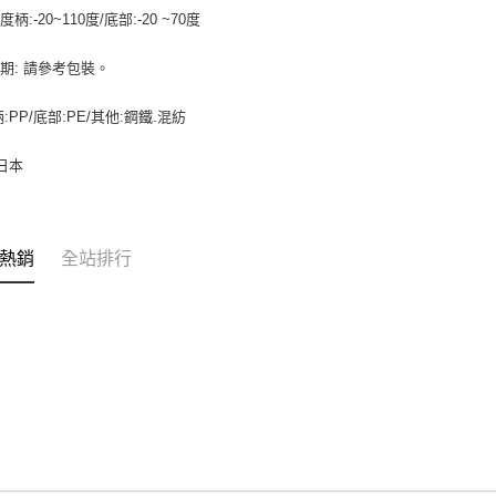
求債權轉
柄:-20~110度/底部:-20 ~70度
２．關於
每筆NT$9
https://aft
３．未成
期: 請參考包裝。
宅配-新竹
「AFTE
每筆NT$1
任。
:PP/底部:PE/其他:鋼鐵.混紡
４．使用「
離島客戶-
即時審查
結果請求
 日本
每筆NT$1
５．嚴禁
形，恩沛
動。
熱銷
全站排行