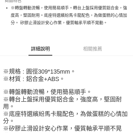
商品特色
Apple Pay
※轉盤轉動流暢，使用簡易順手。轉台上盤採用優質鋁合金，強
度高，堅固耐用。底座特選繽紛馬卡龍配色，為做蛋糕的心情加
街口支付
分。 矽膠止滑設計安心作業，優質軸承平順不晃動。
悠遊付
全盈+PAY
詳細說明
相關推薦
AFTEE先享後付
相關說明
【關於「AFTEE先享後付」】
ATM付款
AFTEE先享後付是「在收到商品之後才付款」的支付方式。 讓您購物簡單
※規格 : 圓徑309*135mm。
便利好安心！
※材質 : 鋁合金+ABS。
１．簡單：不需註冊會員、不需綁卡、不需儲值。
運送方式
２．便利：只要手機號碼，簡訊認證，即可結帳。
※轉盤轉動流暢，使用簡易順手。
３．安心：先確認商品／服務後，再付款。
全家取貨付款-重量限制含紙箱10kg，請控制商品重量在9~9.5
※轉台上盤採用優質鋁合金，強度高，堅固耐
kg
【「AFTEE先享後付」結帳流程】
用。
１．於結帳方式選擇「AFTEE先享後付」後，將跳轉至「AFTEE先享後付」
每筆NT$90，滿NT$990(含以上)免運費
結帳頁面，進行簡訊認證並確認金額後，即可完成結帳。
※底座特選繽紛馬卡龍配色，為做蛋糕的心情加
２．訂單成立數日內，您將收到繳費通知簡訊。
付款後全家取貨-重量限制含紙箱10kg，請控制商品重量在9~
分。
３．收到繳費通知簡訊後14天內，點擊此簡訊中的連結，可透過四大超商／
9.5kg
※矽膠止滑設計安心作業，優質軸承平順不晃
ATM／網路銀行／等多元方式進行付款，方視為交易完成。