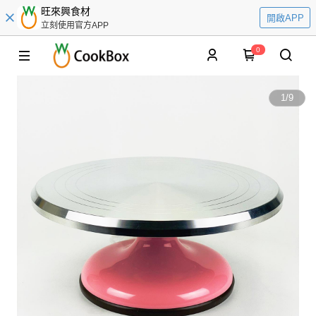
旺來興食材
開啟APP
立刻使用官方APP
0
1
/
9