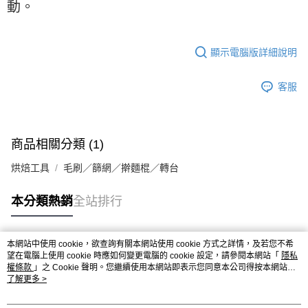
※ 請注意：結帳手續完成當下不需立刻繳費，但若您需要取消訂單，請聯絡
每筆NT$90，滿NT$990(含以上)免運費
動。
購買商品的店家。未經商家同意取消之訂單仍視為有效，需透過AFTEE先享
後付繳納相關費用。
7-11取貨付款-重量限制含紙箱10kg，請控制商品重量在9~9.5
※ 交易是否成功請以「AFTEE先享後付 」之結帳頁面顯示為準，若有關於
kg
是否繳費成功／繳費後需取消欲退款等相關疑問，請聯繫「AFTEE先享後付
顯示電腦版詳細說明
客戶支援中心」
https://netprotections.freshdesk.com/support/home
每筆NT$90，滿NT$990(含以上)免運費
客服
【注意事項】
付款後7-11取貨-重量限制含紙箱10kg，請控制商品重量在9~
１．透過由恩沛科技股份有限公司提供之「AFTEE先享後付」服務完成之交
9.5kg
易，需依本服務之必要範圍內提供個人資料，並將交易相關給付款項請求債
權轉讓予恩沛科技股份有限公司。
每筆NT$90，滿NT$990(含以上)免運費
２．關於個人資料處理事宜，請瀏覽以下網址：
商品相關分類 (1)
https://aftee.tw/terms/#terms3
宅配-新竹物流
３．未成年的使用者請事先徵得法定代理人或監護人之同意方可使用
烘焙工具
毛刷／篩網／擀麵棍／轉台
每筆NT$150，滿NT$2,000(含以上)免運費
「AFTEE先享後付」，若未經同意申辦者引起之損失，本公司不負相關責
任。
離島客戶-中華郵政
本分類熱銷
全站排行
４．使用「AFTEE先享後付」時，將依據個別帳號之用戶狀況，依本公司即
時審查核予不同之上限額度；若仍有額度不足之情形，本公司將視審查結果
每筆NT$120，滿NT$2,000(含以上)免運費
請求用戶進行身份認證。
５．嚴禁一人註冊多個帳號或使用他人資訊註冊。若發現惡意使用之情形，
本網站中使用 cookie，欲查詢有關本網站使用 cookie 方式之詳情，及若您不希
恩沛科技股份有限公司將有權停止該用戶之使用額度並採取法律行動。
熱門標籤
望在電腦上使用 cookie 時應如何變更電腦的 cookie 設定，請參閱本網站「
隱私
權條款
」之 Cookie 聲明。您繼續使用本網站即表示您同意本公司得按本網站使
用條款之 Cookie 聲明使用 cookie。
了解更多 >