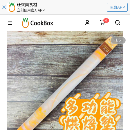
旺來興食材
開啟APP
立刻使用官方APP
0
1
/
5