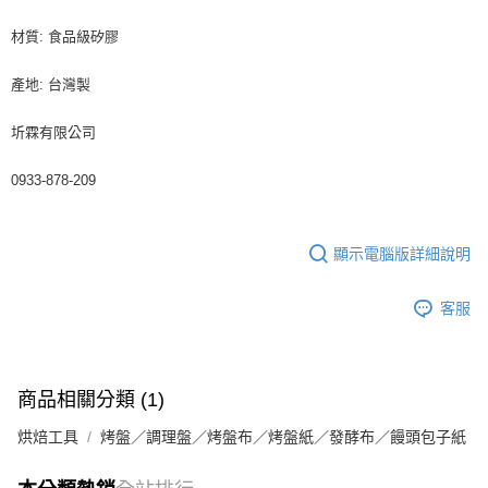
材質: 食品級矽膠
產地: 台灣製
圻霖有限公司
0933-878-209
顯示電腦版詳細說明
客服
商品相關分類 (1)
烘焙工具
烤盤／調理盤／烤盤布／烤盤紙／發酵布／饅頭包子紙