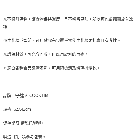
２．訂單成立數日內，您將收到繳費通知簡訊。
付款後全家取貨-重量限制含紙箱10kg，請控制商品重量在9~
３．收到繳費通知簡訊後14天內，點擊此簡訊中的連結，可透過四大超商／
9.5kg
ATM／網路銀行／等多元方式進行付款，方視為交易完成。
※ 請注意：結帳手續完成當下不需立刻繳費，但若您需要取消訂單，請聯絡
每筆NT$90，滿NT$990(含以上)免運費
※不吸附異物，讓食物保持濕度，且不殘留異味，所以可包覆麵團放入冰
購買商品的店家。未經商家同意取消之訂單仍視為有效，需透過AFTEE先享
箱
後付繳納相關費用。
7-11取貨付款-重量限制含紙箱10kg，請控制商品重量在9~9.5
※ 交易是否成功請以「AFTEE先享後付 」之結帳頁面顯示為準，若有關於
kg
是否繳費成功／繳費後需取消欲退款等相關疑問，請聯繫「AFTEE先享後付
※牛軋糖成型前，可用矽膠布包覆搓揉使牛軋糖更扎實且有彈性。
客戶支援中心」
https://netprotections.freshdesk.com/support/home
每筆NT$90，滿NT$990(含以上)免運費
※環保材質，可充分回收，再應用於別的用途。
【注意事項】
付款後7-11取貨-重量限制含紙箱10kg，請控制商品重量在9~
１．透過由恩沛科技股份有限公司提供之「AFTEE先享後付」服務完成之交
9.5kg
易，需依本服務之必要範圍內提供個人資料，並將交易相關給付款項請求債
※適合各種食品級清潔劑，可用碗機清及烘碗機烘乾。
權轉讓予恩沛科技股份有限公司。
每筆NT$90，滿NT$990(含以上)免運費
２．關於個人資料處理事宜，請瀏覽以下網址：
https://aftee.tw/terms/#terms3
宅配-新竹物流
３．未成年的使用者請事先徵得法定代理人或監護人之同意方可使用
每筆NT$150，滿NT$2,000(含以上)免運費
品牌: ?子達人 COOKTIME
「AFTEE先享後付」，若未經同意申辦者引起之損失，本公司不負相關責
任。
離島客戶-中華郵政
４．使用「AFTEE先享後付」時，將依據個別帳號之用戶狀況，依本公司即
規格: 62X42cm
時審查核予不同之上限額度；若仍有額度不足之情形，本公司將視審查結果
每筆NT$120，滿NT$2,000(含以上)免運費
請求用戶進行身份認證。
保存期限:請私訊聊聊。
５．嚴禁一人註冊多個帳號或使用他人資訊註冊。若發現惡意使用之情形，
恩沛科技股份有限公司將有權停止該用戶之使用額度並採取法律行動。
製造日期: 請參考包裝。