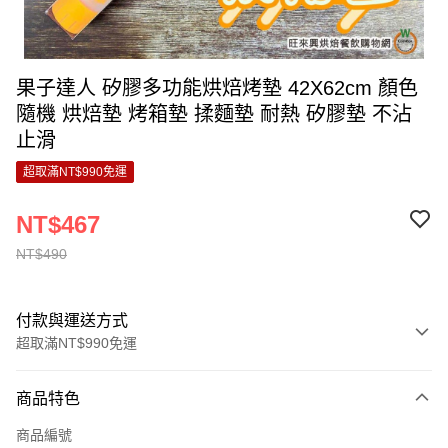
果子達人 矽膠多功能烘焙烤墊 42X62cm 顏色
隨機 烘焙墊 烤箱墊 揉麵墊 耐熱 矽膠墊 不沾
止滑
超取滿NT$990免運
NT$467
NT$490
付款與運送方式
超取滿NT$990免運
付款方式
商品特色
信用卡一次付款
商品編號
超商取貨付款