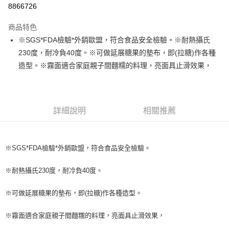
8866726
LINE Pay
商品特色
Apple Pay
※SGS*FDA檢驗*外銷歐盟，符合食品安全檢驗。※耐熱攝氏
230度，耐冷負40度。※可做延展糖果的墊布，即(拉糖)作各種
街口支付
造型。※霧面適合家庭親子間麵糯的料理，亮面具止滑效果，
悠遊付
全盈+PAY
詳細說明
相關推薦
AFTEE先享後付
相關說明
【關於「AFTEE先享後付」】
ATM付款
AFTEE先享後付是「在收到商品之後才付款」的支付方式。 讓您購物簡單
※SGS*FDA檢驗*外銷歐盟，符合食品安全檢驗。
便利好安心！
１．簡單：不需註冊會員、不需綁卡、不需儲值。
運送方式
※耐熱攝氏230度，耐冷負40度。
２．便利：只要手機號碼，簡訊認證，即可結帳。
３．安心：先確認商品／服務後，再付款。
全家取貨付款-重量限制含紙箱10kg，請控制商品重量在9~9.5
※可做延展糖果的墊布，即(拉糖)作各種造型。
kg
【「AFTEE先享後付」結帳流程】
１．於結帳方式選擇「AFTEE先享後付」後，將跳轉至「AFTEE先享後付」
每筆NT$90，滿NT$990(含以上)免運費
※霧面適合家庭親子間麵糯的料理，亮面具止滑效果，
結帳頁面，進行簡訊認證並確認金額後，即可完成結帳。