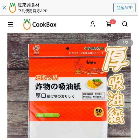
旺來興食材
開啟APP
立刻使用官方APP
0
1
/
2