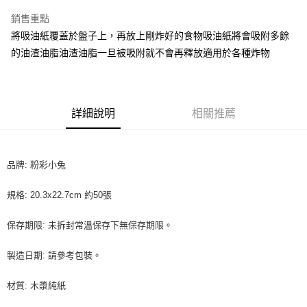
LINE Pay
銷售重點
Apple Pay
將吸油紙覆蓋於盤子上，再放上剛炸好的食物吸油紙將會吸附多餘
的油渣油脂油渣油脂一旦被吸附就不會再釋放適用於各種炸物
街口支付
悠遊付
全盈+PAY
詳細說明
相關推薦
AFTEE先享後付
相關說明
品牌: 粉彩小兔
【關於「AFTEE先享後付」】
ATM付款
AFTEE先享後付是「在收到商品之後才付款」的支付方式。 讓您購物簡單
便利好安心！
規格: 20.3x22.7cm 約50張
１．簡單：不需註冊會員、不需綁卡、不需儲值。
運送方式
２．便利：只要手機號碼，簡訊認證，即可結帳。
保存期限: 未拆封常溫保存下無保存期限。
３．安心：先確認商品／服務後，再付款。
全家取貨付款-重量限制含紙箱10kg，請控制商品重量在9~9.5
kg
【「AFTEE先享後付」結帳流程】
製造日期: 請參考包裝。
１．於結帳方式選擇「AFTEE先享後付」後，將跳轉至「AFTEE先享後付」
每筆NT$90，滿NT$990(含以上)免運費
結帳頁面，進行簡訊認證並確認金額後，即可完成結帳。
材質: 木漿純紙
２．訂單成立數日內，您將收到繳費通知簡訊。
付款後全家取貨-重量限制含紙箱10kg，請控制商品重量在9~
３．收到繳費通知簡訊後14天內，點擊此簡訊中的連結，可透過四大超商／