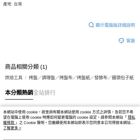
9.5kg
ATM／網路銀行／等多元方式進行付款，方視為交易完成。
產地: 台灣
※ 請注意：結帳手續完成當下不需立刻繳費，但若您需要取消訂單，請聯絡
每筆NT$90，滿NT$990(含以上)免運費
購買商品的店家。未經商家同意取消之訂單仍視為有效，需透過AFTEE先享
後付繳納相關費用。
7-11取貨付款-重量限制含紙箱10kg，請控制商品重量在9~9.5
顯示電腦版詳細說明
※ 交易是否成功請以「AFTEE先享後付 」之結帳頁面顯示為準，若有關於
kg
是否繳費成功／繳費後需取消欲退款等相關疑問，請聯繫「AFTEE先享後付
客戶支援中心」
https://netprotections.freshdesk.com/support/home
每筆NT$90，滿NT$990(含以上)免運費
客服
【注意事項】
付款後7-11取貨-重量限制含紙箱10kg，請控制商品重量在9~
１．透過由恩沛科技股份有限公司提供之「AFTEE先享後付」服務完成之交
9.5kg
易，需依本服務之必要範圍內提供個人資料，並將交易相關給付款項請求債
權轉讓予恩沛科技股份有限公司。
每筆NT$90，滿NT$990(含以上)免運費
商品相關分類 (1)
２．關於個人資料處理事宜，請瀏覽以下網址：
https://aftee.tw/terms/#terms3
宅配-新竹物流
烘焙工具
烤盤／調理盤／烤盤布／烤盤紙／發酵布／饅頭包子紙
３．未成年的使用者請事先徵得法定代理人或監護人之同意方可使用
每筆NT$150，滿NT$2,000(含以上)免運費
「AFTEE先享後付」，若未經同意申辦者引起之損失，本公司不負相關責
本分類熱銷
全站排行
任。
離島客戶-中華郵政
４．使用「AFTEE先享後付」時，將依據個別帳號之用戶狀況，依本公司即
時審查核予不同之上限額度；若仍有額度不足之情形，本公司將視審查結果
每筆NT$120，滿NT$2,000(含以上)免運費
請求用戶進行身份認證。
本網站中使用 cookie，欲查詢有關本網站使用 cookie 方式之詳情，及若您不希
５．嚴禁一人註冊多個帳號或使用他人資訊註冊。若發現惡意使用之情形，
熱門標籤
望在電腦上使用 cookie 時應如何變更電腦的 cookie 設定，請參閱本網站「
隱私
恩沛科技股份有限公司將有權停止該用戶之使用額度並採取法律行動。
權條款
」之 Cookie 聲明。您繼續使用本網站即表示您同意本公司得按本網站使
用條款之 Cookie 聲明使用 cookie。
了解更多 >