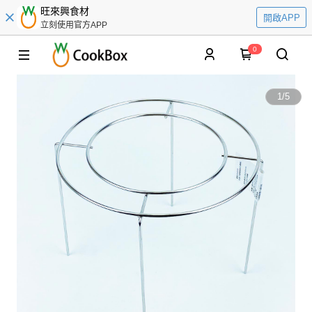
旺來興食材
開啟APP
立刻使用官方APP
0
1
/
5