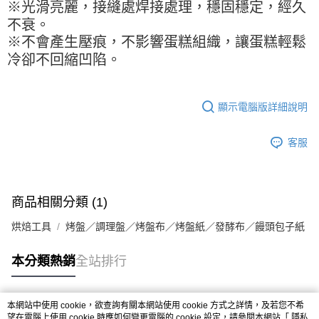
※ 請注意：結帳手續完成當下不需立刻繳費，但若您需要取消訂單，請聯絡
每筆NT$90，滿NT$990(含以上)免運費
※光滑亮麗，接縫處焊接處理，穩固穩定，經久
購買商品的店家。未經商家同意取消之訂單仍視為有效，需透過AFTEE先享
不衰。
後付繳納相關費用。
7-11取貨付款-重量限制含紙箱10kg，請控制商品重量在9~9.5
※不會產生壓痕，不影響蛋糕組織，讓蛋糕輕鬆
※ 交易是否成功請以「AFTEE先享後付 」之結帳頁面顯示為準，若有關於
kg
是否繳費成功／繳費後需取消欲退款等相關疑問，請聯繫「AFTEE先享後付
冷卻不回縮凹陷。
客戶支援中心」
https://netprotections.freshdesk.com/support/home
每筆NT$90，滿NT$990(含以上)免運費
【注意事項】
付款後7-11取貨-重量限制含紙箱10kg，請控制商品重量在9~
１．透過由恩沛科技股份有限公司提供之「AFTEE先享後付」服務完成之交
顯示電腦版詳細說明
9.5kg
易，需依本服務之必要範圍內提供個人資料，並將交易相關給付款項請求債
權轉讓予恩沛科技股份有限公司。
每筆NT$90，滿NT$990(含以上)免運費
客服
２．關於個人資料處理事宜，請瀏覽以下網址：
https://aftee.tw/terms/#terms3
宅配-新竹物流
３．未成年的使用者請事先徵得法定代理人或監護人之同意方可使用
每筆NT$150，滿NT$2,000(含以上)免運費
「AFTEE先享後付」，若未經同意申辦者引起之損失，本公司不負相關責
任。
商品相關分類 (1)
離島客戶-中華郵政
４．使用「AFTEE先享後付」時，將依據個別帳號之用戶狀況，依本公司即
時審查核予不同之上限額度；若仍有額度不足之情形，本公司將視審查結果
每筆NT$120，滿NT$2,000(含以上)免運費
烘焙工具
烤盤／調理盤／烤盤布／烤盤紙／發酵布／饅頭包子紙
請求用戶進行身份認證。
５．嚴禁一人註冊多個帳號或使用他人資訊註冊。若發現惡意使用之情形，
恩沛科技股份有限公司將有權停止該用戶之使用額度並採取法律行動。
本分類熱銷
全站排行
本網站中使用 cookie，欲查詢有關本網站使用 cookie 方式之詳情，及若您不希
熱門標籤
望在電腦上使用 cookie 時應如何變更電腦的 cookie 設定，請參閱本網站「
隱私