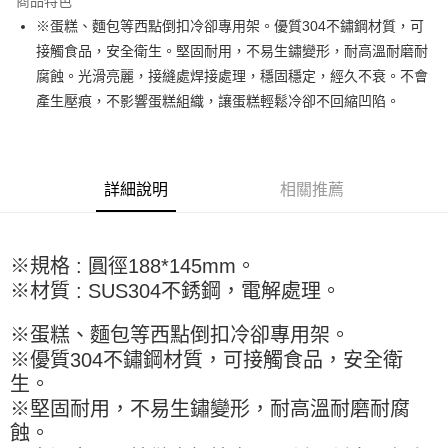
商品特色
Apple Pay
※蛋糕、麵包等西點倒扣冷卻專用架。優質304不鏽鋼材質，可
接觸食品，安全衛生。堅固耐用，不易生鏽變形，耐高溫耐磨耐
街口支付
腐蝕。光滑亮麗，接縫處焊接處理，穩固穩定，經久不衰。不會
悠遊付
產生壓痕，不影響蛋糕組織，讓蛋糕輕鬆冷卻不回縮凹陷。
全盈+PAY
AFTEE先享後付
詳細說明
相關推薦
相關說明
【關於「AFTEE先享後付」】
ATM付款
AFTEE先享後付是「在收到商品之後才付款」的支付方式。 讓您購物簡單
便利好安心！
※規格 : 圓徑188*145mm。
１．簡單：不需註冊會員、不需綁卡、不需儲值。
運送方式
※材質 : SUS304不銹鋼，電解處理。
２．便利：只要手機號碼，簡訊認證，即可結帳。
３．安心：先確認商品／服務後，再付款。
全家取貨付款-重量限制含紙箱10kg，請控制商品重量在9~9.5
※蛋糕、麵包等西點倒扣冷卻專用架。
kg
【「AFTEE先享後付」結帳流程】
※優質304不鏽鋼材質，可接觸食品，安全衛
１．於結帳方式選擇「AFTEE先享後付」後，將跳轉至「AFTEE先享後付」
每筆NT$90，滿NT$990(含以上)免運費
結帳頁面，進行簡訊認證並確認金額後，即可完成結帳。
生。
２．訂單成立數日內，您將收到繳費通知簡訊。
付款後全家取貨-重量限制含紙箱10kg，請控制商品重量在9~
※堅固耐用，不易生鏽變形，耐高溫耐磨耐腐
３．收到繳費通知簡訊後14天內，點擊此簡訊中的連結，可透過四大超商／
9.5kg
蝕。
ATM／網路銀行／等多元方式進行付款，方視為交易完成。