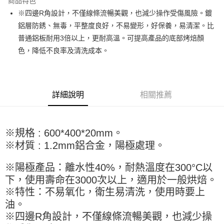
商品特色
Apple Pay
※四邊R角設計，不僅線條流暢美觀，也減少操作受傷風險。鍍
鋁層防銹、無毒，平整度良好，不易變形，好保養，易清潔。比
街口支付
普通鋁板耐用3倍以上，更耐高溫。可提高產品的底部烤焙顏
悠遊付
色，降低不良率及清洗成本。
全盈+PAY
AFTEE先享後付
詳細說明
相關推薦
相關說明
【關於「AFTEE先享後付」】
ATM付款
AFTEE先享後付是「在收到商品之後才付款」的支付方式。 讓您購物簡單
便利好安心！
※規格 : 600*400*20mm。
１．簡單：不需註冊會員、不需綁卡、不需儲值。
運送方式
※材質 : 1.2mm鋁合金，陽極處理。
２．便利：只要手機號碼，簡訊認證，即可結帳。
３．安心：先確認商品／服務後，再付款。
全家取貨付款-重量限制含紙箱10kg，請控制商品重量在9~9.5
※陽極產品：離水性40%，耐熱溫度在300°C以
kg
【「AFTEE先享後付」結帳流程】
下，使用壽命在3000次以上，適用於一般烘焙。
１．於結帳方式選擇「AFTEE先享後付」後，將跳轉至「AFTEE先享後付」
每筆NT$90，滿NT$990(含以上)免運費
結帳頁面，進行簡訊認證並確認金額後，即可完成結帳。
※特性：不易氧化，衛生易清洗，使用時要上
２．訂單成立數日內，您將收到繳費通知簡訊。
付款後全家取貨-重量限制含紙箱10kg，請控制商品重量在9~
油。
３．收到繳費通知簡訊後14天內，點擊此簡訊中的連結，可透過四大超商／
9.5kg
※四邊R角設計，不僅線條流暢美觀，也減少操
ATM／網路銀行／等多元方式進行付款，方視為交易完成。