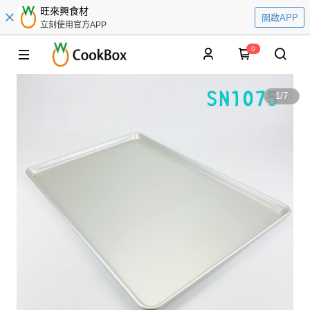
旺來興食材
開啟APP
立刻使用官方APP
0
1
/
7