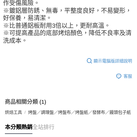
※ 請注意：結帳手續完成當下不需立刻繳費，但若您需要取消訂單，請聯絡
每筆NT$90，滿NT$990(含以上)免運費
作受傷風險。
購買商品的店家。未經商家同意取消之訂單仍視為有效，需透過AFTEE先享
※鍍鋁層防銹、無毒，平整度良好，不易變形，
後付繳納相關費用。
7-11取貨付款-重量限制含紙箱10kg，請控制商品重量在9~9.5
好保養，易清潔。
※ 交易是否成功請以「AFTEE先享後付 」之結帳頁面顯示為準，若有關於
kg
是否繳費成功／繳費後需取消欲退款等相關疑問，請聯繫「AFTEE先享後付
※比普通鋁板耐用3倍以上，更耐高溫。
客戶支援中心」
https://netprotections.freshdesk.com/support/home
每筆NT$90，滿NT$990(含以上)免運費
※可提高產品的底部烤焙顏色，降低不良率及清
【注意事項】
洗成本。
付款後7-11取貨-重量限制含紙箱10kg，請控制商品重量在9~
１．透過由恩沛科技股份有限公司提供之「AFTEE先享後付」服務完成之交
9.5kg
易，需依本服務之必要範圍內提供個人資料，並將交易相關給付款項請求債
權轉讓予恩沛科技股份有限公司。
每筆NT$90，滿NT$990(含以上)免運費
顯示電腦版詳細說明
２．關於個人資料處理事宜，請瀏覽以下網址：
https://aftee.tw/terms/#terms3
宅配-新竹物流
３．未成年的使用者請事先徵得法定代理人或監護人之同意方可使用
每筆NT$150，滿NT$2,000(含以上)免運費
客服
「AFTEE先享後付」，若未經同意申辦者引起之損失，本公司不負相關責
任。
離島客戶-中華郵政
４．使用「AFTEE先享後付」時，將依據個別帳號之用戶狀況，依本公司即
時審查核予不同之上限額度；若仍有額度不足之情形，本公司將視審查結果
每筆NT$120，滿NT$2,000(含以上)免運費
請求用戶進行身份認證。
商品相關分類 (1)
５．嚴禁一人註冊多個帳號或使用他人資訊註冊。若發現惡意使用之情形，
恩沛科技股份有限公司將有權停止該用戶之使用額度並採取法律行動。
烘焙工具
烤盤／調理盤／烤盤布／烤盤紙／發酵布／饅頭包子紙
本分類熱銷
全站排行