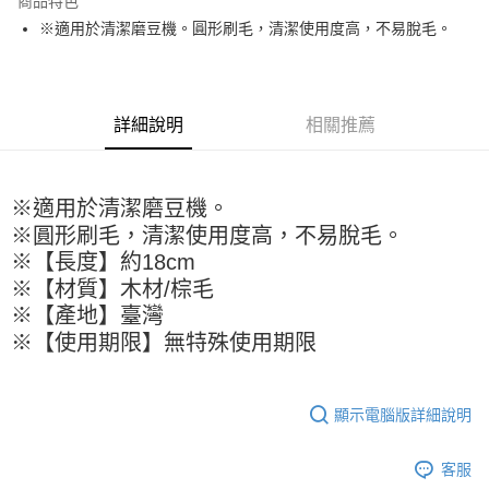
商品特色
Apple Pay
※適用於清潔磨豆機。圓形刷毛，清潔使用度高，不易脫毛。
街口支付
悠遊付
詳細說明
相關推薦
全盈+PAY
AFTEE先享後付
※適用於清潔磨豆機。
相關說明
※圓形刷毛，清潔使用度高，不易脫毛。
【關於「AFTEE先享後付」】
ATM付款
AFTEE先享後付是「在收到商品之後才付款」的支付方式。 讓您購物簡單
※【長度】約18cm
便利好安心！
※【材質】木材/棕毛
１．簡單：不需註冊會員、不需綁卡、不需儲值。
運送方式
※【產地】臺灣
２．便利：只要手機號碼，簡訊認證，即可結帳。
３．安心：先確認商品／服務後，再付款。
※【使用期限】無特殊使用期限
全家取貨付款-重量限制含紙箱10kg，請控制商品重量在9~9.5
kg
【「AFTEE先享後付」結帳流程】
１．於結帳方式選擇「AFTEE先享後付」後，將跳轉至「AFTEE先享後付」
每筆NT$90，滿NT$990(含以上)免運費
結帳頁面，進行簡訊認證並確認金額後，即可完成結帳。
顯示電腦版詳細說明
２．訂單成立數日內，您將收到繳費通知簡訊。
付款後全家取貨-重量限制含紙箱10kg，請控制商品重量在9~
３．收到繳費通知簡訊後14天內，點擊此簡訊中的連結，可透過四大超商／
9.5kg
客服
ATM／網路銀行／等多元方式進行付款，方視為交易完成。