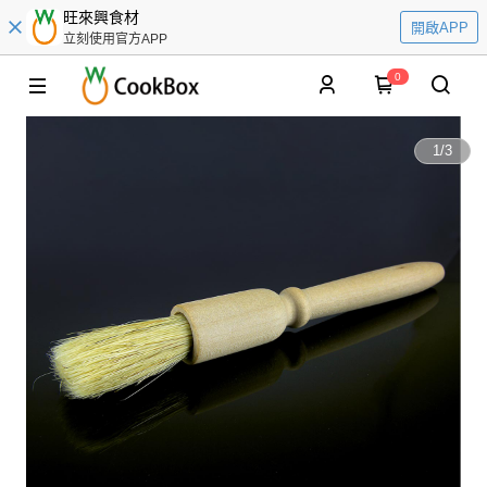
旺來興食材
開啟APP
立刻使用官方APP
0
1
/
3