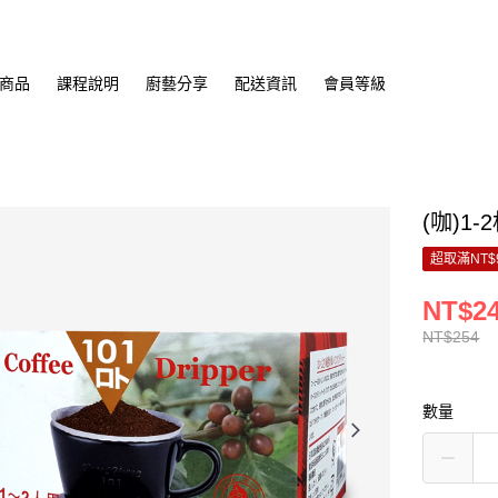
商品
課程說明
廚藝分享
配送資訊
會員等級
(咖)1
超取滿NT$
NT$2
NT$254
數量