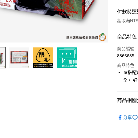
付款與運
超取滿NT$
付款方式
商品特色
信用卡一
商品編號
8866685
超商取貨
商品特色
LINE Pay
※搭配
全。 
Apple Pay
街口支付
商品相關分
悠遊付
咖啡專區
全盈+PAY
分享
AFTEE先
相關說明