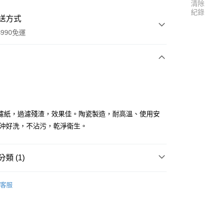
清除
紀錄
送方式
990免運
次付款
付款
濾紙，過濾殘渣，效果佳。陶瓷製造，耐高溫、使用安
好沖好洗，不沾污，乾淨衛生。
類 (1)
咖啡用品-手沖壺、濾杯、濾網、濾紙
客服
享後付