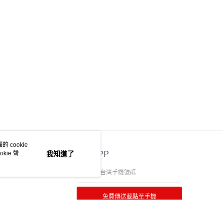
ee.tw/terms/#terms3
年的使用者請事先徵得法定代理人或監護人之同意方可使用
物流
E先享後付」，若未經同意申辦者引起之損失，本公司不負相關責
50，滿NT$2,000(含以上)免運費
AFTEE先享後付」時，將依據個別帳號之用戶狀況，依本公司
中華郵政
核予不同之上限額度；若仍有額度不足之情形，本公司將視審查
用戶進行身份認證。
20，滿NT$2,000(含以上)免運費
一人註冊多個帳號或使用他人資訊註冊。若發現惡意使用之情
科技股份有限公司將有權停止該用戶之使用額度並採取法律行
 cookie
kie 聲明
我知道了
官方APP
免費傳送載點至手機