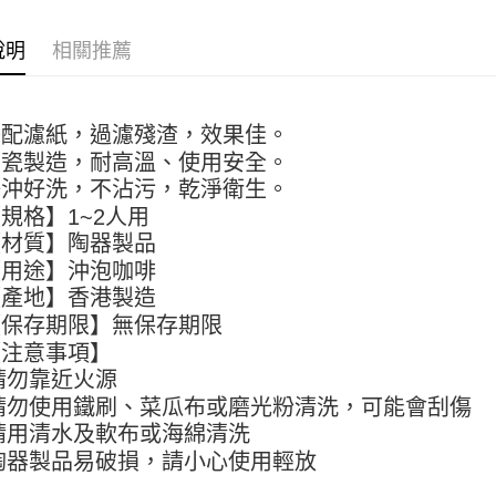
【關於「A
ATM付款
AFTEE
說明
相關推薦
便利好安
１．簡單
２．便利
運送方式
３．安心
搭配濾紙，過濾殘渣，效果佳。
全家取貨付
【「AFT
陶瓷製造，耐高溫、使用安全。
5kg
１．於結帳
好沖好洗，不沾污，乾淨衛生。
付」結帳
每筆NT$9
２．訂單
規格】1~2人用
３．收到繳
付款後全家
【材質】陶器製品
／ATM／
9.5kg
【用途】沖泡咖啡
※ 請注意
絡購買商品
【產地】香港製造
每筆NT$9
先享後付
【保存期限】無保存期限
※ 交易是
7-11取
【注意事項】
是否繳費成
5kg
付客戶支
)請勿靠近火源
每筆NT$9
)請勿使用鐵刷、菜瓜布或磨光粉清洗，可能會刮傷
【注意事
１．透過由
)請用清水及軟布或海綿清洗
付款後7-
交易，需
)陶器製品易破損，請小心使用輕放
9.5kg
求債權轉
２．關於
每筆NT$9