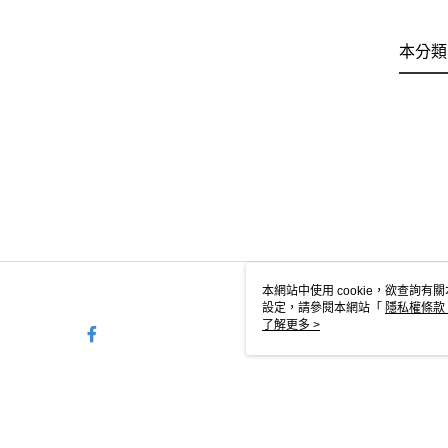
本分類
本網站中使用 cookie，欲查詢有關
設定，請參閱本網站「
隱私權條款
使用 cookie。
了解更多 >