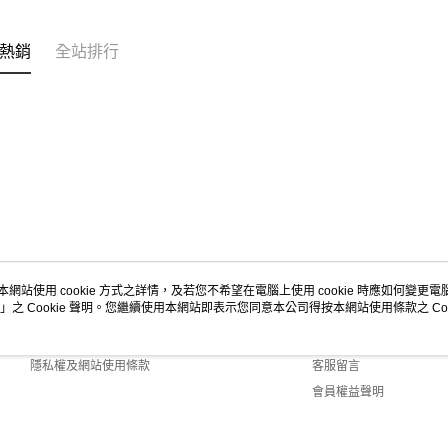
https://aft
３．未成
宅配-新竹
「AFTE
熱銷
全站排行
每筆NT$1
任。
４．使用「
離島客戶-
即時審查
結果請求
每筆NT$1
５．嚴禁
形，恩沛
動。
本網站使用 cookie 方式之詳情，及若您不希望在電腦上使用 cookie 時應如何變更電腦的
」之 Cookie 聲明。您繼續使用本網站即表示您同意本公司得按本網站使用條款之 Coo
關於我們
客服資訊
商店簡介
購物說明
隱私權及網站使用條款
客服留言
會員權益聲明
聯絡我們