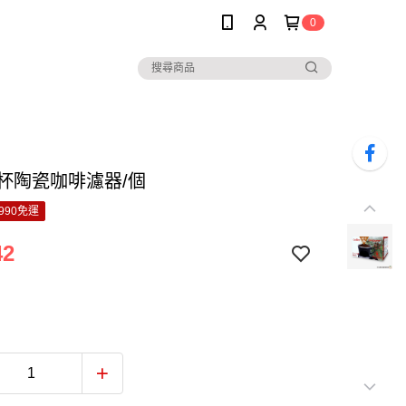
0
-2杯陶瓷咖啡濾器/個
990免運
42