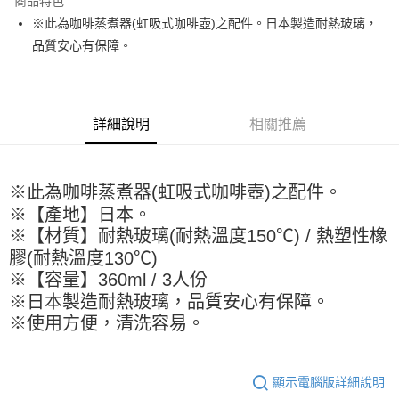
商品特色
Apple Pay
※此為咖啡蒸煮器(虹吸式咖啡壺)之配件。日本製造耐熱玻璃，
品質安心有保障。
街口支付
悠遊付
全盈+PAY
詳細說明
相關推薦
AFTEE先享後付
相關說明
※此為咖啡蒸煮器(虹吸式咖啡壺)之配件。
【關於「AFTEE先享後付」】
ATM付款
AFTEE先享後付是「在收到商品之後才付款」的支付方式。 讓您購物簡單
※【產地】日本。
便利好安心！
※【材質】耐熱玻璃(耐熱溫度150℃) / 熱塑性橡
１．簡單：不需註冊會員、不需綁卡、不需儲值。
運送方式
膠(耐熱溫度130℃)
２．便利：只要手機號碼，簡訊認證，即可結帳。
３．安心：先確認商品／服務後，再付款。
※【容量】360ml / 3人份
全家取貨付款-重量限制含紙箱10kg，請控制商品重量在9~9.5
※日本製造耐熱玻璃，品質安心有保障。
kg
【「AFTEE先享後付」結帳流程】
※使用方便，清洗容易。
１．於結帳方式選擇「AFTEE先享後付」後，將跳轉至「AFTEE先享後付」
每筆NT$90，滿NT$990(含以上)免運費
結帳頁面，進行簡訊認證並確認金額後，即可完成結帳。
２．訂單成立數日內，您將收到繳費通知簡訊。
付款後全家取貨-重量限制含紙箱10kg，請控制商品重量在9~
３．收到繳費通知簡訊後14天內，點擊此簡訊中的連結，可透過四大超商／
9.5kg
顯示電腦版詳細說明
ATM／網路銀行／等多元方式進行付款，方視為交易完成。