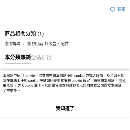
※ 請注意：結帳手續完成當下不需立刻繳費，但若您需要取消訂單，請聯絡
每筆NT$90，滿NT$990(含以上)免運費
購買商品的店家。未經商家同意取消之訂單仍視為有效，需透過AFTEE先享
客服
後付繳納相關費用。
7-11取貨付款-重量限制含紙箱10kg，請控制商品重量在9~9.5
※ 交易是否成功請以「AFTEE先享後付 」之結帳頁面顯示為準，若有關於
kg
是否繳費成功／繳費後需取消欲退款等相關疑問，請聯繫「AFTEE先享後付
客戶支援中心」
https://netprotections.freshdesk.com/support/home
每筆NT$90，滿NT$990(含以上)免運費
商品相關分類 (1)
【注意事項】
付款後7-11取貨-重量限制含紙箱10kg，請控制商品重量在9~
１．透過由恩沛科技股份有限公司提供之「AFTEE先享後付」服務完成之交
咖啡專區
咖啡用品-虹吸壺、配件
9.5kg
易，需依本服務之必要範圍內提供個人資料，並將交易相關給付款項請求債
權轉讓予恩沛科技股份有限公司。
每筆NT$90，滿NT$990(含以上)免運費
本分類熱銷
全站排行
２．關於個人資料處理事宜，請瀏覽以下網址：
https://aftee.tw/terms/#terms3
宅配-新竹物流
３．未成年的使用者請事先徵得法定代理人或監護人之同意方可使用
每筆NT$150，滿NT$2,000(含以上)免運費
「AFTEE先享後付」，若未經同意申辦者引起之損失，本公司不負相關責
本網站中使用 cookie，欲查詢有關本網站使用 cookie 方式之詳情，及若您不希
任。
熱門標籤
望在電腦上使用 cookie 時應如何變更電腦的 cookie 設定，請參閱本網站「
隱私
離島客戶-中華郵政
４．使用「AFTEE先享後付」時，將依據個別帳號之用戶狀況，依本公司即
權條款
」之 Cookie 聲明。您繼續使用本網站即表示您同意本公司得按本網站使
時審查核予不同之上限額度；若仍有額度不足之情形，本公司將視審查結果
每筆NT$120，滿NT$2,000(含以上)免運費
用條款之 Cookie 聲明使用 cookie。
了解更多 >
請求用戶進行身份認證。
５．嚴禁一人註冊多個帳號或使用他人資訊註冊。若發現惡意使用之情形，
恩沛科技股份有限公司將有權停止該用戶之使用額度並採取法律行動。
我知道了