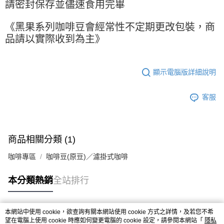
※ 請注意：結帳手續完成當下不需立刻繳費，但若您需要取消訂單，請聯絡
請密封保存並儘速食用完畢
每筆NT$90，滿NT$990(含以上)免運費
購買商品的店家。未經商家同意取消之訂單仍視為有效，需透過AFTEE先享
後付繳納相關費用。
7-11取貨付款-重量限制含紙箱10kg，請控制商品重量在9~9.5
《黑果系列咖啡豆會經常性不定期更改包裝，商
※ 交易是否成功請以「AFTEE先享後付 」之結帳頁面顯示為準，若有關於
kg
品請以實際收到為主》
是否繳費成功／繳費後需取消欲退款等相關疑問，請聯繫「AFTEE先享後付
客戶支援中心」
https://netprotections.freshdesk.com/support/home
每筆NT$90，滿NT$990(含以上)免運費
【注意事項】
付款後7-11取貨-重量限制含紙箱10kg，請控制商品重量在9~
顯示電腦版詳細說明
１．透過由恩沛科技股份有限公司提供之「AFTEE先享後付」服務完成之交
9.5kg
易，需依本服務之必要範圍內提供個人資料，並將交易相關給付款項請求債
權轉讓予恩沛科技股份有限公司。
每筆NT$90，滿NT$990(含以上)免運費
客服
２．關於個人資料處理事宜，請瀏覽以下網址：
https://aftee.tw/terms/#terms3
宅配-新竹物流
３．未成年的使用者請事先徵得法定代理人或監護人之同意方可使用
每筆NT$150，滿NT$2,000(含以上)免運費
「AFTEE先享後付」，若未經同意申辦者引起之損失，本公司不負相關責
任。
商品相關分類 (1)
離島客戶-中華郵政
４．使用「AFTEE先享後付」時，將依據個別帳號之用戶狀況，依本公司即
時審查核予不同之上限額度；若仍有額度不足之情形，本公司將視審查結果
每筆NT$120，滿NT$2,000(含以上)免運費
咖啡專區
咖啡豆(原豆)／濾掛式咖啡
請求用戶進行身份認證。
５．嚴禁一人註冊多個帳號或使用他人資訊註冊。若發現惡意使用之情形，
本分類熱銷
全站排行
恩沛科技股份有限公司將有權停止該用戶之使用額度並採取法律行動。
本網站中使用 cookie，欲查詢有關本網站使用 cookie 方式之詳情，及若您不希
熱門標籤
望在電腦上使用 cookie 時應如何變更電腦的 cookie 設定，請參閱本網站「
隱私