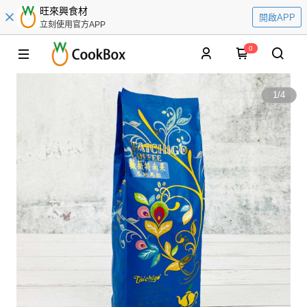
旺來興食材
開啟APP
立刻使用官方APP
0
1
/
4