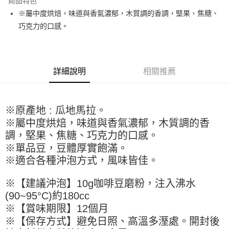
商品特色
Apple Pay
※屬中度烘焙，味道與香氣濃郁，木質調的香調，堅果、焦糖、
巧克力的口感。
街口支付
悠遊付
全盈+PAY
詳細說明
相關推薦
AFTEE先享後付
相關說明
※原產地 : 瓜地馬拉。
【關於「AFTEE先享後付」】
ATM付款
AFTEE先享後付是「在收到商品之後才付款」的支付方式。 讓您購物簡單
※屬中度烘焙，味道與香氣濃郁，木質調的香
便利好安心！
調，堅果、焦糖、巧克力的口感。
１．簡單：不需註冊會員、不需綁卡、不需儲值。
運送方式
※單品豆，豆體厚實飽滿。
２．便利：只要手機號碼，簡訊認證，即可結帳。
３．安心：先確認商品／服務後，再付款。
※適合各種沖泡方式，風味皆佳。
全家取貨付款-重量限制含紙箱10kg，請控制商品重量在9~9.5
kg
【「AFTEE先享後付」結帳流程】
※【建議沖泡】10g咖啡豆磨粉，注入沸水
１．於結帳方式選擇「AFTEE先享後付」後，將跳轉至「AFTEE先享後付」
每筆NT$90，滿NT$990(含以上)免運費
結帳頁面，進行簡訊認證並確認金額後，即可完成結帳。
(90~95°C)約180cc
２．訂單成立數日內，您將收到繳費通知簡訊。
付款後全家取貨-重量限制含紙箱10kg，請控制商品重量在9~
※【賞味期限】12個月
３．收到繳費通知簡訊後14天內，點擊此簡訊中的連結，可透過四大超商／
9.5kg
※【保存方式】避免日照、高溫多溼處。開封後
ATM／網路銀行／等多元方式進行付款，方視為交易完成。