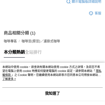
※ 請注意：結帳手續完成當下不需立刻繳費，但若您需要取消訂單，請聯絡
每筆NT$90，滿NT$990(含以上)免運費
顯示電腦版詳細說明
購買商品的店家。未經商家同意取消之訂單仍視為有效，需透過AFTEE先享
後付繳納相關費用。
7-11取貨付款-重量限制含紙箱10kg，請控制商品重量在9~9.5
客服
※ 交易是否成功請以「AFTEE先享後付 」之結帳頁面顯示為準，若有關於
kg
是否繳費成功／繳費後需取消欲退款等相關疑問，請聯繫「AFTEE先享後付
客戶支援中心」
https://netprotections.freshdesk.com/support/home
每筆NT$90，滿NT$990(含以上)免運費
【注意事項】
付款後7-11取貨-重量限制含紙箱10kg，請控制商品重量在9~
商品相關分類 (1)
１．透過由恩沛科技股份有限公司提供之「AFTEE先享後付」服務完成之交
9.5kg
易，需依本服務之必要範圍內提供個人資料，並將交易相關給付款項請求債
咖啡專區
咖啡豆(原豆)／濾掛式咖啡
權轉讓予恩沛科技股份有限公司。
每筆NT$90，滿NT$990(含以上)免運費
２．關於個人資料處理事宜，請瀏覽以下網址：
https://aftee.tw/terms/#terms3
宅配-新竹物流
本分類熱銷
全站排行
３．未成年的使用者請事先徵得法定代理人或監護人之同意方可使用
每筆NT$150，滿NT$2,000(含以上)免運費
「AFTEE先享後付」，若未經同意申辦者引起之損失，本公司不負相關責
任。
離島客戶-中華郵政
本網站中使用 cookie，欲查詢有關本網站使用 cookie 方式之詳情，及若您不希
４．使用「AFTEE先享後付」時，將依據個別帳號之用戶狀況，依本公司即
熱門標籤
望在電腦上使用 cookie 時應如何變更電腦的 cookie 設定，請參閱本網站「
隱私
時審查核予不同之上限額度；若仍有額度不足之情形，本公司將視審查結果
每筆NT$120，滿NT$2,000(含以上)免運費
權條款
」之 Cookie 聲明。您繼續使用本網站即表示您同意本公司得按本網站使
請求用戶進行身份認證。
用條款之 Cookie 聲明使用 cookie。
了解更多 >
５．嚴禁一人註冊多個帳號或使用他人資訊註冊。若發現惡意使用之情形，
恩沛科技股份有限公司將有權停止該用戶之使用額度並採取法律行動。
我知道了