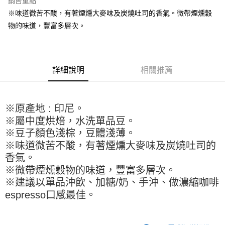
銷售重點
Apple Pay
※味道微苦不酸，有著煙燻大麥味及炭燒吐司的香氣。微帶煙燻穀
物的味道，豐富多層次。
街口支付
悠遊付
全盈+PAY
詳細說明
相關推薦
AFTEE先享後付
相關說明
※原產地 : 印尼。
【關於「AFTEE先享後付」】
ATM付款
AFTEE先享後付是「在收到商品之後才付款」的支付方式。 讓您購物簡單
※屬中度烘焙，水洗單品豆。
便利好安心！
※豆子顏色淺棕，豆體淺薄。
１．簡單：不需註冊會員、不需綁卡、不需儲值。
運送方式
※味道微苦不酸，有著煙燻大麥味及炭燒吐司的
２．便利：只要手機號碼，簡訊認證，即可結帳。
３．安心：先確認商品／服務後，再付款。
香氣。
全家取貨付款-重量限制含紙箱10kg，請控制商品重量在9~9.5
※微帶煙燻穀物的味道，豐富多層次。
kg
【「AFTEE先享後付」結帳流程】
※建議以單品沖飲、加糖/奶、手沖、做濃縮咖啡
１．於結帳方式選擇「AFTEE先享後付」後，將跳轉至「AFTEE先享後付」
每筆NT$90，滿NT$990(含以上)免運費
結帳頁面，進行簡訊認證並確認金額後，即可完成結帳。
espresso口感最佳。
２．訂單成立數日內，您將收到繳費通知簡訊。
付款後全家取貨-重量限制含紙箱10kg，請控制商品重量在9~
３．收到繳費通知簡訊後14天內，點擊此簡訊中的連結，可透過四大超商／
9.5kg
ATM／網路銀行／等多元方式進行付款，方視為交易完成。