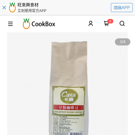
旺來興食材
開啟APP
立刻使用官方APP
0
1
/
4