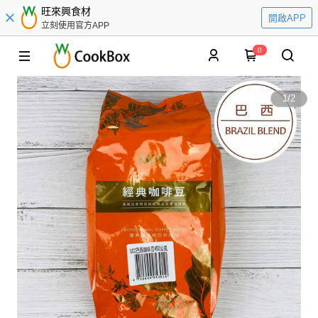
旺來興食材
開啟APP
立刻使用官方APP
0
1
/
2