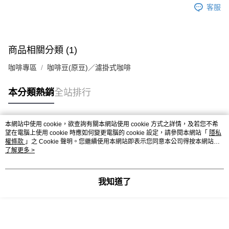
※ 請注意：結帳手續完成當下不需立刻繳費，但若您需要取消訂單，請聯絡
每筆NT$90，滿NT$990(含以上)免運費
客服
購買商品的店家。未經商家同意取消之訂單仍視為有效，需透過AFTEE先享
後付繳納相關費用。
7-11取貨付款-重量限制含紙箱10kg，請控制商品重量在9~9.5
※ 交易是否成功請以「AFTEE先享後付 」之結帳頁面顯示為準，若有關於
kg
是否繳費成功／繳費後需取消欲退款等相關疑問，請聯繫「AFTEE先享後付
客戶支援中心」
https://netprotections.freshdesk.com/support/home
每筆NT$90，滿NT$990(含以上)免運費
商品相關分類 (1)
【注意事項】
付款後7-11取貨-重量限制含紙箱10kg，請控制商品重量在9~
咖啡專區
咖啡豆(原豆)／濾掛式咖啡
１．透過由恩沛科技股份有限公司提供之「AFTEE先享後付」服務完成之交
9.5kg
易，需依本服務之必要範圍內提供個人資料，並將交易相關給付款項請求債
本分類熱銷
全站排行
權轉讓予恩沛科技股份有限公司。
每筆NT$90，滿NT$990(含以上)免運費
２．關於個人資料處理事宜，請瀏覽以下網址：
https://aftee.tw/terms/#terms3
宅配-新竹物流
３．未成年的使用者請事先徵得法定代理人或監護人之同意方可使用
本網站中使用 cookie，欲查詢有關本網站使用 cookie 方式之詳情，及若您不希
每筆NT$150，滿NT$2,000(含以上)免運費
「AFTEE先享後付」，若未經同意申辦者引起之損失，本公司不負相關責
熱門標籤
望在電腦上使用 cookie 時應如何變更電腦的 cookie 設定，請參閱本網站「
隱私
任。
權條款
」之 Cookie 聲明。您繼續使用本網站即表示您同意本公司得按本網站使
離島客戶-中華郵政
４．使用「AFTEE先享後付」時，將依據個別帳號之用戶狀況，依本公司即
用條款之 Cookie 聲明使用 cookie。
了解更多 >
時審查核予不同之上限額度；若仍有額度不足之情形，本公司將視審查結果
每筆NT$120，滿NT$2,000(含以上)免運費
請求用戶進行身份認證。
５．嚴禁一人註冊多個帳號或使用他人資訊註冊。若發現惡意使用之情形，
我知道了
恩沛科技股份有限公司將有權停止該用戶之使用額度並採取法律行動。