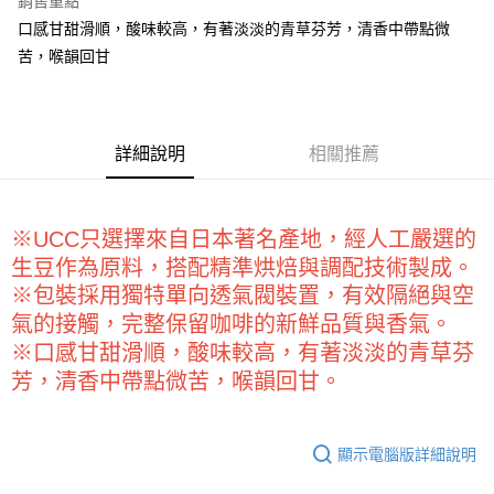
銷售重點
Apple Pay
口感甘甜滑順，酸味較高，有著淡淡的青草芬芳，清香中帶點微
苦，喉韻回甘
街口支付
悠遊付
全盈+PAY
詳細說明
相關推薦
AFTEE先享後付
相關說明
※UCC只選擇來自日本著名產地，經人工嚴選的
【關於「AFTEE先享後付」】
ATM付款
AFTEE先享後付是「在收到商品之後才付款」的支付方式。 讓您購物簡單
生豆作為原料，搭配精準烘焙與調配技術製成。
便利好安心！
※包裝採用獨特單向透氣閥裝置，有效隔絕與空
１．簡單：不需註冊會員、不需綁卡、不需儲值。
運送方式
２．便利：只要手機號碼，簡訊認證，即可結帳。
氣的接觸，完整保留咖啡的新鮮品質與香氣。
３．安心：先確認商品／服務後，再付款。
全家取貨付款-重量限制含紙箱10kg，請控制商品重量在9~9.5
※口感甘甜滑順，酸味較高，有著淡淡的青草芬
kg
芳，清香中帶點微苦，喉韻回甘。
【「AFTEE先享後付」結帳流程】
１．於結帳方式選擇「AFTEE先享後付」後，將跳轉至「AFTEE先享後付」
每筆NT$90，滿NT$990(含以上)免運費
結帳頁面，進行簡訊認證並確認金額後，即可完成結帳。
２．訂單成立數日內，您將收到繳費通知簡訊。
付款後全家取貨-重量限制含紙箱10kg，請控制商品重量在9~
顯示電腦版詳細說明
３．收到繳費通知簡訊後14天內，點擊此簡訊中的連結，可透過四大超商／
9.5kg
ATM／網路銀行／等多元方式進行付款，方視為交易完成。