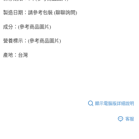
５．嚴禁一人註冊多個帳號或使用他人資訊註冊。若發現惡意使用之情形，
恩沛科技股份有限公司將有權停止該用戶之使用額度並採取法律行動。
製造日期：請參考包裝 (聊聊詢問)
成分：(參考商品圖片)
營養標示：(參考商品圖片)
產地：台灣
顯示電腦版詳細說明
客服