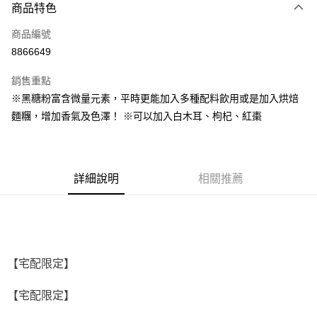
商品特色
信用卡一次付款
商品編號
超商取貨付款
8866649
LINE Pay
銷售重點
Apple Pay
※黑糖粉富含微量元素，平時更能加入多種配料飲用或是加入烘焙
麵糰，增加香氣及色澤！ ※可以加入白木耳、枸杞、紅棗
街口支付
悠遊付
全盈+PAY
詳細說明
相關推薦
AFTEE先享後付
相關說明
【關於「AFTEE先享後付」】
ATM付款
AFTEE先享後付是「在收到商品之後才付款」的支付方式。 讓您購物簡單
便利好安心！
【宅配限定】
１．簡單：不需註冊會員、不需綁卡、不需儲值。
運送方式
２．便利：只要手機號碼，簡訊認證，即可結帳。
【宅配限定】
３．安心：先確認商品／服務後，再付款。
全家取貨付款-重量限制含紙箱10kg，請控制商品重量在9~9.5