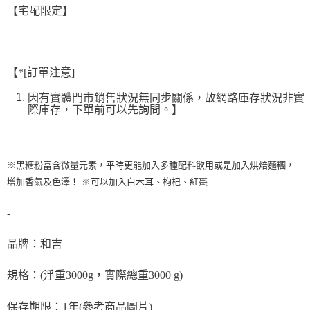
kg
【「AFTEE先享後付」結帳流程】
【宅配限定】
１．於結帳方式選擇「AFTEE先享後付」後，將跳轉至「AFTEE先享後付」
每筆NT$90，滿NT$990(含以上)免運費
結帳頁面，進行簡訊認證並確認金額後，即可完成結帳。
２．訂單成立數日內，您將收到繳費通知簡訊。
付款後全家取貨-重量限制含紙箱10kg，請控制商品重量在9~
３．收到繳費通知簡訊後14天內，點擊此簡訊中的連結，可透過四大超商／
9.5kg
ATM／網路銀行／等多元方式進行付款，方視為交易完成。
【*[訂單注意]
※ 請注意：結帳手續完成當下不需立刻繳費，但若您需要取消訂單，請聯絡
每筆NT$90，滿NT$990(含以上)免運費
購買商品的店家。未經商家同意取消之訂單仍視為有效，需透過AFTEE先享
因有實體門市銷售狀況無同步關係，故網路庫存狀況非實
後付繳納相關費用。
7-11取貨付款-重量限制含紙箱10kg，請控制商品重量在9~9.5
際庫存，下單前可以先詢問。】
※ 交易是否成功請以「AFTEE先享後付 」之結帳頁面顯示為準，若有關於
kg
是否繳費成功／繳費後需取消欲退款等相關疑問，請聯繫「AFTEE先享後付
客戶支援中心」
https://netprotections.freshdesk.com/support/home
每筆NT$90，滿NT$990(含以上)免運費
※黑糖粉富含微量元素，平時更能加入多種配料飲用或是加入烘焙麵糰，
【注意事項】
付款後7-11取貨-重量限制含紙箱10kg，請控制商品重量在9~
１．透過由恩沛科技股份有限公司提供之「AFTEE先享後付」服務完成之交
增加香氣及色澤！ ※可以加入白木耳、枸杞、紅棗
9.5kg
易，需依本服務之必要範圍內提供個人資料，並將交易相關給付款項請求債
權轉讓予恩沛科技股份有限公司。
每筆NT$90，滿NT$990(含以上)免運費
-
２．關於個人資料處理事宜，請瀏覽以下網址：
https://aftee.tw/terms/#terms3
宅配-新竹物流
３．未成年的使用者請事先徵得法定代理人或監護人之同意方可使用
品牌：和吉
每筆NT$150，滿NT$2,000(含以上)免運費
「AFTEE先享後付」，若未經同意申辦者引起之損失，本公司不負相關責
任。
規格：(淨重3000g，實際總重3000 g)
離島客戶-中華郵政
４．使用「AFTEE先享後付」時，將依據個別帳號之用戶狀況，依本公司即
時審查核予不同之上限額度；若仍有額度不足之情形，本公司將視審查結果
每筆NT$120，滿NT$2,000(含以上)免運費
請求用戶進行身份認證。
保存期限：1年(參考商品圖片)