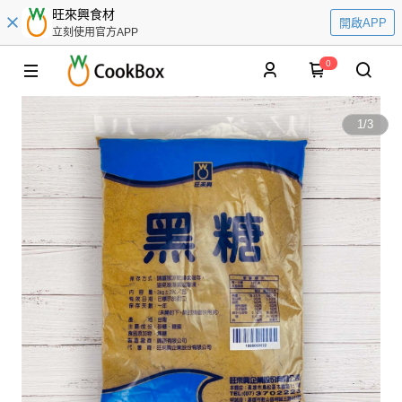
旺來興食材
開啟APP
立刻使用官方APP
0
1
/
3