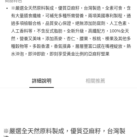
商品特色
Apple Pay
※嚴選全天然原料製成，優質亞麻籽，台灣製造。全素可食，含
有大量膳食纖維，可補充多種所需營養。兩項美國專利製程，通
街口支付
過多項檢驗合格，品質安心保證。絕無添加防腐劑、人工色素、
悠遊付
人工香料等，不含反式脂肪。全新升級，高纖配方，100%全天
然，營養又美味。添加燕麥、杏仁、腰果、核桃、榛果及其他多
全盈+PAY
種穀物等。多穀香濃，香氣撲鼻，層層豐富口感在嘴裡綻放。熱
AFTEE先享後付
水沖泡，即沖即飲，即刻享受黃金比例的亞麻籽堅果
相關說明
【關於「AFTEE先享後付」】
ATM付款
AFTEE先享後付是「在收到商品之後才付款」的支付方式。 讓您購物簡單
便利好安心！
詳細說明
相關推薦
１．簡單：不需註冊會員、不需綁卡、不需儲值。
運送方式
２．便利：只要手機號碼，簡訊認證，即可結帳。
３．安心：先確認商品／服務後，再付款。
全家取貨付款-重量限制含紙箱10kg，請控制商品重量在9~9.5
kg
【「AFTEE先享後付」結帳流程】
１．於結帳方式選擇「AFTEE先享後付」後，將跳轉至「AFTEE先享後付」
每筆NT$90，滿NT$990(含以上)免運費
結帳頁面，進行簡訊認證並確認金額後，即可完成結帳。
２．訂單成立數日內，您將收到繳費通知簡訊。
付款後全家取貨-重量限制含紙箱10kg，請控制商品重量在9~
３．收到繳費通知簡訊後14天內，點擊此簡訊中的連結，可透過四大超商／
※嚴選全天然原料製成，優質亞麻籽，台灣製
9.5kg
ATM／網路銀行／等多元方式進行付款，方視為交易完成。