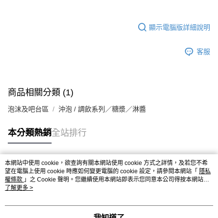
顯示電腦版詳細說明
客服
商品相關分類 (1)
泡沫及吧台區
沖泡 / 調飲系列／糖漿／淋醬
本分類熱銷
全站排行
本網站中使用 cookie，欲查詢有關本網站使用 cookie 方式之詳情，及若您不希
熱門標籤
望在電腦上使用 cookie 時應如何變更電腦的 cookie 設定，請參閱本網站「
隱私
權條款
」之 Cookie 聲明。您繼續使用本網站即表示您同意本公司得按本網站使
用條款之 Cookie 聲明使用 cookie。
了解更多 >
我知道了