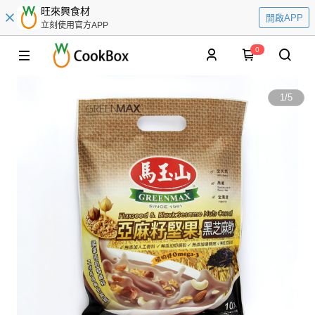
旺來興食材
開啟APP
立刻使用官方APP
0
1
/
5