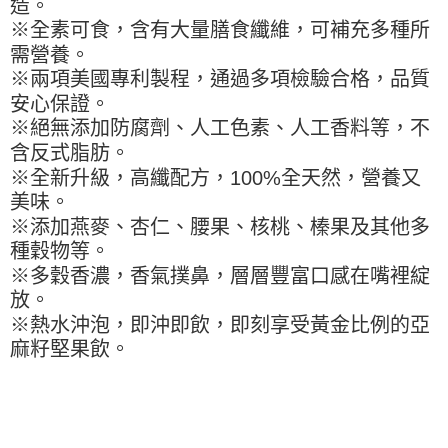
造。
※ 請注意：結帳手續完成當下不需立刻繳費，但若您需要取消訂單，請聯絡
每筆NT$90，滿NT$990(含以上)免運費
購買商品的店家。未經商家同意取消之訂單仍視為有效，需透過AFTEE先享
※全素可食，含有大量膳食纖維，可補充多種所
後付繳納相關費用。
7-11取貨付款-重量限制含紙箱10kg，請控制商品重量在9~9.5
需營養。
※ 交易是否成功請以「AFTEE先享後付 」之結帳頁面顯示為準，若有關於
kg
是否繳費成功／繳費後需取消欲退款等相關疑問，請聯繫「AFTEE先享後付
※兩項美國專利製程，通過多項檢驗合格，品質
客戶支援中心」
https://netprotections.freshdesk.com/support/home
每筆NT$90，滿NT$990(含以上)免運費
安心保證。
※絕無添加防腐劑、人工色素、人工香料等，不
【注意事項】
付款後7-11取貨-重量限制含紙箱10kg，請控制商品重量在9~
１．透過由恩沛科技股份有限公司提供之「AFTEE先享後付」服務完成之交
含反式脂肪。
9.5kg
易，需依本服務之必要範圍內提供個人資料，並將交易相關給付款項請求債
※全新升級，高纖配方，100%全天然，營養又
權轉讓予恩沛科技股份有限公司。
每筆NT$90，滿NT$990(含以上)免運費
美味。
２．關於個人資料處理事宜，請瀏覽以下網址：
https://aftee.tw/terms/#terms3
宅配-新竹物流
※添加燕麥、杏仁、腰果、核桃、榛果及其他多
３．未成年的使用者請事先徵得法定代理人或監護人之同意方可使用
種穀物等。
每筆NT$150，滿NT$2,000(含以上)免運費
「AFTEE先享後付」，若未經同意申辦者引起之損失，本公司不負相關責
※多穀香濃，香氣撲鼻，層層豐富口感在嘴裡綻
任。
離島客戶-中華郵政
４．使用「AFTEE先享後付」時，將依據個別帳號之用戶狀況，依本公司即
放。
時審查核予不同之上限額度；若仍有額度不足之情形，本公司將視審查結果
每筆NT$120，滿NT$2,000(含以上)免運費
※熱水沖泡，即沖即飲，即刻享受黃金比例的亞
請求用戶進行身份認證。
５．嚴禁一人註冊多個帳號或使用他人資訊註冊。若發現惡意使用之情形，
麻籽堅果飲。
恩沛科技股份有限公司將有權停止該用戶之使用額度並採取法律行動。