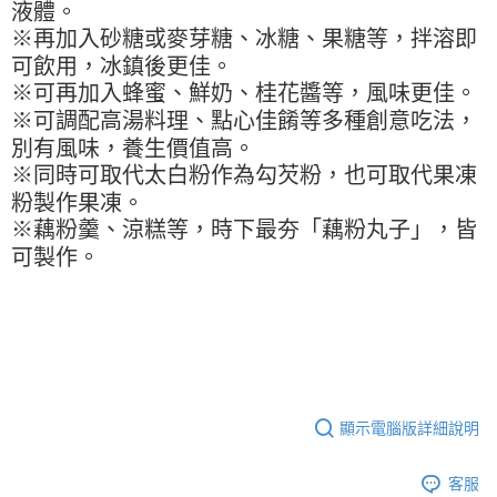
※ 請注意：結帳手續完成當下不需立刻繳費，但若您需要取消訂單，請聯絡
每筆NT$90，滿NT$990(含以上)免運費
液體。
購買商品的店家。未經商家同意取消之訂單仍視為有效，需透過AFTEE先享
※再加入砂糖或麥芽糖、冰糖、果糖等，拌溶即
後付繳納相關費用。
7-11取貨付款-重量限制含紙箱10kg，請控制商品重量在9~9.5
可飲用，冰鎮後更佳。
※ 交易是否成功請以「AFTEE先享後付 」之結帳頁面顯示為準，若有關於
kg
是否繳費成功／繳費後需取消欲退款等相關疑問，請聯繫「AFTEE先享後付
※可再加入蜂蜜、鮮奶、桂花醬等，風味更佳。
客戶支援中心」
https://netprotections.freshdesk.com/support/home
每筆NT$90，滿NT$990(含以上)免運費
※可調配高湯料理、點心佳餚等多種創意吃法，
【注意事項】
別有風味，養生價值高。
付款後7-11取貨-重量限制含紙箱10kg，請控制商品重量在9~
１．透過由恩沛科技股份有限公司提供之「AFTEE先享後付」服務完成之交
※同時可取代太白粉作為勾芡粉，也可取代果凍
9.5kg
易，需依本服務之必要範圍內提供個人資料，並將交易相關給付款項請求債
粉製作果凍。
權轉讓予恩沛科技股份有限公司。
每筆NT$90，滿NT$990(含以上)免運費
２．關於個人資料處理事宜，請瀏覽以下網址：
※藕粉羹、涼糕等，時下最夯「藕粉丸子」，皆
https://aftee.tw/terms/#terms3
宅配-新竹物流
可製作。
３．未成年的使用者請事先徵得法定代理人或監護人之同意方可使用
每筆NT$150，滿NT$2,000(含以上)免運費
「AFTEE先享後付」，若未經同意申辦者引起之損失，本公司不負相關責
任。
離島客戶-中華郵政
４．使用「AFTEE先享後付」時，將依據個別帳號之用戶狀況，依本公司即
時審查核予不同之上限額度；若仍有額度不足之情形，本公司將視審查結果
每筆NT$120，滿NT$2,000(含以上)免運費
請求用戶進行身份認證。
５．嚴禁一人註冊多個帳號或使用他人資訊註冊。若發現惡意使用之情形，
恩沛科技股份有限公司將有權停止該用戶之使用額度並採取法律行動。
顯示電腦版詳細說明
客服