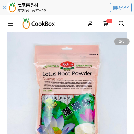
旺來興食材
開啟APP
立刻使用官方APP
0
1
/
3