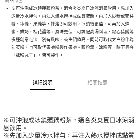
商品特色
Apple Pay
※可沖泡成冰鎮蓮藕粉茶，適合炎炎夏日冰涼消暑飲用。先加入
少量冷水拌勻，再注入熱水攪拌成黏質液體。再加入砂糖或麥芽
街口支付
糖、冰糖、果糖等，拌溶即可飲用，冰鎮後更佳。可再加入蜂
悠遊付
蜜、鮮奶、桂花醬等，風味更佳。可調配高湯料理、點心佳餚等
多種創意吃法，別有風味，養生價值高。同時可取代太白粉作為
全盈+PAY
勾芡粉，也可取代果凍粉製作果凍。藕粉羹、涼糕等，時下最夯
AFTEE先享後付
「藕粉丸子」，皆可製作。
相關說明
【關於「AFTEE先享後付」】
ATM付款
AFTEE先享後付是「在收到商品之後才付款」的支付方式。 讓您購物簡單
便利好安心！
詳細說明
相關推薦
１．簡單：不需註冊會員、不需綁卡、不需儲值。
運送方式
２．便利：只要手機號碼，簡訊認證，即可結帳。
３．安心：先確認商品／服務後，再付款。
全家取貨付款-重量限制含紙箱10kg，請控制商品重量在9~9.5
kg
【「AFTEE先享後付」結帳流程】
１．於結帳方式選擇「AFTEE先享後付」後，將跳轉至「AFTEE先享後付」
每筆NT$90，滿NT$990(含以上)免運費
結帳頁面，進行簡訊認證並確認金額後，即可完成結帳。
※可沖泡成冰鎮蓮藕粉茶，適合炎炎夏日冰涼消
２．訂單成立數日內，您將收到繳費通知簡訊。
付款後全家取貨-重量限制含紙箱10kg，請控制商品重量在9~
暑飲用。
３．收到繳費通知簡訊後14天內，點擊此簡訊中的連結，可透過四大超商／
9.5kg
※先加入少量冷水拌勻，再注入熱水攪拌成黏質
ATM／網路銀行／等多元方式進行付款，方視為交易完成。