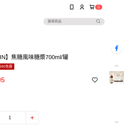
0
IN】焦糖風味糖漿700ml/罐
990免運
95