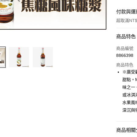
付款與運
超取滿NT$
付款方式
商品特色
信用卡一
商品編號
8866398
超商取貨
商品特色
LINE Pay
※廣受
甜點。
Apple Pay
味之一
街口支付
或冰淇
水果風
悠遊付
深沉與
全盈+PAY
AFTEE先
商品相關分
相關說明