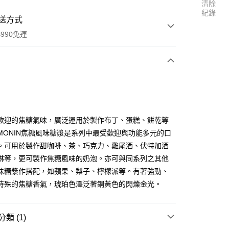
清除
紀錄
送方式
990免運
次付款
付款
歡迎的焦糖氣味，廣泛運用於製作布丁、蛋糕、餅乾等
MONIN焦糖風味糖漿是系列中最受歡迎與功能多元的口
。可用於製作甜咖啡、茶、巧克力、雞尾酒、伏特加酒
淋等，更可製作焦糖風味的奶泡。亦可與同系列之其他
味糖漿作搭配，如蘋果、梨子、檸檬派等。有著強勁、
特殊的焦糖香氣，琥珀色澤泛著銅黃色的閃爍金光。
享後付
類 (1)