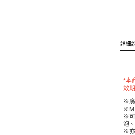
詳細
*本
效
※
※M
※
泡
※