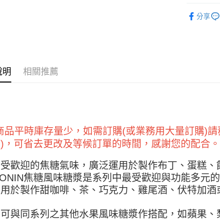
【關於「A
泡沫及吧
ATM付款
AFTEE
分享
便利好安
１．簡單
２．便利
運送方式
３．安心
全家取貨付
【「AFT
說明
相關推薦
5kg
１．於結帳
付」結帳
每筆NT$9
２．訂單
３．收到繳
付款後全家
／ATM／
9.5kg
※ 請注意
絡購買商品
商品平時庫存量少，如需訂購(或業務用大量訂購)請
每筆NT$9
先享後付
期)，可省去更改及等候訂單的時間，感謝您的配合
※ 交易是
7-11取
是否繳費成
5kg
廣受歡迎的焦糖氣味，廣泛運用於製作布丁、蛋糕、
付客戶支
每筆NT$9
ONIN焦糖風味糖漿是系列中最受歡迎與功能多元
【注意事
可用於製作甜咖啡、茶、巧克力、雞尾酒、伏特加酒
１．透過由
付款後7-
交易，需
。
9.5kg
求債權轉
亦可與同系列之其他水果風味糖漿作搭配，如蘋果、
２．關於
每筆NT$9