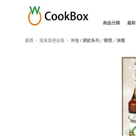
商品分類
最新
首頁
泡沫及吧台區
沖泡 / 調飲系列／糖漿／淋醬