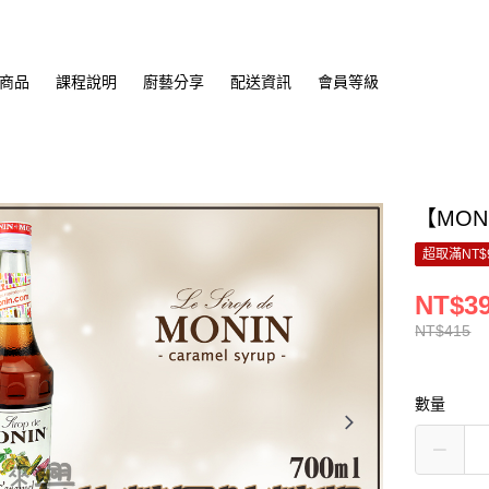
商品
課程說明
廚藝分享
配送資訊
會員等級
【MON
超取滿NT$
NT$3
NT$415
數量