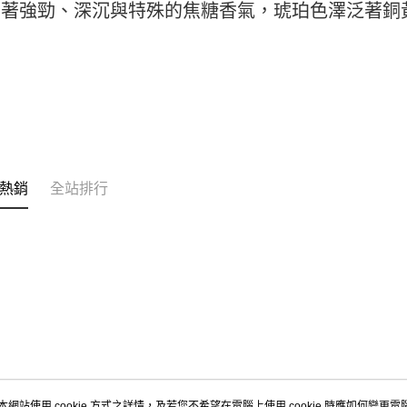
有著強勁、深沉與特殊的焦糖香氣，琥珀色澤泛著銅
https://aft
３．未成
宅配-新竹
「AFTE
每筆NT$1
任。
４．使用「
離島客戶-
即時審查
結果請求
每筆NT$1
５．嚴禁
形，恩沛
動。
熱銷
全站排行
本網站使用 cookie 方式之詳情，及若您不希望在電腦上使用 cookie 時應如何變更電腦的