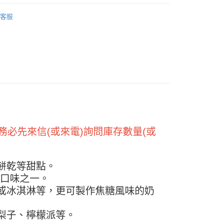
FTEE先享後付」】
台區
沖泡 / 調飲系列／糖漿／淋醬
先享後付是「在收到商品之後才付款」的支付方式。 讓您購物簡單
客服
心！
：不需註冊會員、不需綁卡、不需儲值。
：只要手機號碼，簡訊認證，即可結帳。
：先確認商品／服務後，再付款。
款-重量限制含紙箱10kg，請控制商品重量在9~9.
EE先享後付」結帳流程】
方式選擇「AFTEE先享後付」後，將跳轉至「AFTEE先享後
頁面，進行簡訊認證並確認金額後，即可完成結帳。
0，滿NT$990(含以上)免運費
成立數日內，您將收到繳費通知簡訊。
費通知簡訊後14天內，點擊此簡訊中的連結，可透過四大超商
取貨-重量限制含紙箱10kg，請控制商品重量在9~
網路銀行／等多元方式進行付款，方視為交易完成。
：結帳手續完成當下不需立刻繳費，但若您需要取消訂單，請聯
的店家。未經商家同意取消之訂單仍視為有效，需透過AFTEE
務必先來信(或來電)詢問庫存數量(或
0，滿NT$990(含以上)免運費
繳納相關費用。
。
否成功請以「AFTEE先享後付 」之結帳頁面顯示為準，若有關於
貨付款-重量限制含紙箱10kg，請控制商品重量在9~9.
功／繳費後需取消欲退款等相關疑問，請聯繫「AFTEE先享後
餅乾等甜點。
援中心」
https://netprotections.freshdesk.com/support/home
0，滿NT$990(含以上)免運費
的口味之一。
項】
或冰淇淋等，更可製作焦糖風味的奶
恩沛科技股份有限公司提供之「AFTEE先享後付」服務完成之
11取貨-重量限制含紙箱10kg，請控制商品重量在9~
依本服務之必要範圍內提供個人資料，並將交易相關給付款項請
讓予恩沛科技股份有限公司。
梨子、檸檬派等。
個人資料處理事宜，請瀏覽以下網址：
0，滿NT$990(含以上)免運費