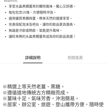
商品特色
Apple Pay
享受水晶黑糖薑茶的獨特風味，暖心又舒適。
每包包含15塊，方便隨時沖泡。
街口支付
選用優質黑糖與薑，帶來天然的健康享受。
悠遊付
完美搭配泡沫及吧台，讓你的飲品更具風格。
無論是冷飲或熱飲，皆能提升風味。
全盈+PAY
讓旺來興的水晶黑糖薑茶成為你的飲品首選！
AFTEE先享後付
相關說明
【關於「AFTEE先享後付」】
ATM付款
AFTEE先享後付是「在收到商品之後才付款」的支付方式。 讓您購物簡單
詳細說明
相關推薦
便利好安心！
１．簡單：不需註冊會員、不需綁卡、不需儲值。
運送方式
２．便利：只要手機號碼，簡訊認證，即可結帳。
３．安心：先確認商品／服務後，再付款。
全家取貨付款-重量限制含紙箱10kg，請控制商品重量在9~9.5
kg
【「AFTEE先享後付」結帳流程】
※精選上等天然老薑、黑糖。
１．於結帳方式選擇「AFTEE先享後付」後，將跳轉至「AFTEE先享後付」
每筆NT$90，滿NT$990(含以上)免運費
結帳頁面，進行簡訊認證並確認金額後，即可完成結帳。
※遵循道地傳統古方精緻而成。
２．訂單成立數日內，您將收到繳費通知簡訊。
付款後全家取貨-重量限制含紙箱10kg，請控制商品重量在9~
※薑味十足，氣味芳香，沖泡簡易。
３．收到繳費通知簡訊後14天內，點擊此簡訊中的連結，可透過四大超商／
9.5kg
※居家、辦公室、旅遊、登山攜帶方便，隨時使
ATM／網路銀行／等多元方式進行付款，方視為交易完成。