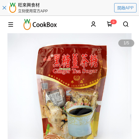
旺來興食材
開啟APP
立刻使用官方APP
0
1
/
5