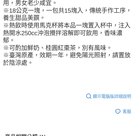
※ 請注意：結帳手續完成當下不需立刻繳費，但若您需要取消訂單，請聯絡
每筆NT$90，滿NT$990(含以上)免運費
用，男女老少咸宜。
購買商品的店家。未經商家同意取消之訂單仍視為有效，需透過AFTEE先享
※18公克一塊，一包共15塊入，傳統手作工序，
後付繳納相關費用。
7-11取貨付款-重量限制含紙箱10kg，請控制商品重量在9~9.5
養生甜品美饌。
※ 交易是否成功請以「AFTEE先享後付 」之結帳頁面顯示為準，若有關於
kg
是否繳費成功／繳費後需取消欲退款等相關疑問，請聯繫「AFTEE先享後付
※熱飲時使用馬克杯將本品一塊置入杯中，注入
客戶支援中心」
https://netprotections.freshdesk.com/support/home
每筆NT$90，滿NT$990(含以上)免運費
熱開水250cc沖泡攪拌溶解即可飲用，香味濃
【注意事項】
郁。
付款後7-11取貨-重量限制含紙箱10kg，請控制商品重量在9~
１．透過由恩沛科技股份有限公司提供之「AFTEE先享後付」服務完成之交
※可酌加鮮奶、桂圓紅棗茶，別有風味。
9.5kg
易，需依本服務之必要範圍內提供個人資料，並將交易相關給付款項請求債
※臺灣原產，效期一年，避免陽光照射，請置放
權轉讓予恩沛科技股份有限公司。
每筆NT$90，滿NT$990(含以上)免運費
２．關於個人資料處理事宜，請瀏覽以下網址：
於陰涼處。
https://aftee.tw/terms/#terms3
宅配-新竹物流
３．未成年的使用者請事先徵得法定代理人或監護人之同意方可使用
每筆NT$150，滿NT$2,000(含以上)免運費
「AFTEE先享後付」，若未經同意申辦者引起之損失，本公司不負相關責
任。
離島客戶-中華郵政
４．使用「AFTEE先享後付」時，將依據個別帳號之用戶狀況，依本公司即
時審查核予不同之上限額度；若仍有額度不足之情形，本公司將視審查結果
每筆NT$120，滿NT$2,000(含以上)免運費
顯示電腦版詳細說明
請求用戶進行身份認證。
５．嚴禁一人註冊多個帳號或使用他人資訊註冊。若發現惡意使用之情形，
恩沛科技股份有限公司將有權停止該用戶之使用額度並採取法律行動。
客服