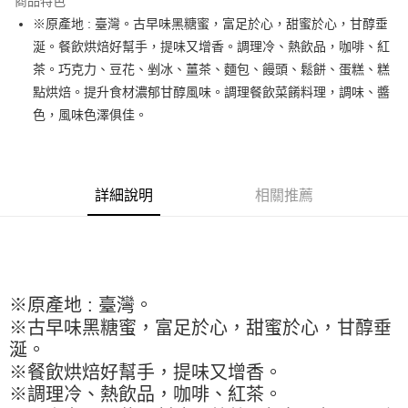
商品特色
Apple Pay
※原產地 : 臺灣。古早味黑糖蜜，富足於心，甜蜜於心，甘醇垂
涎。餐飲烘焙好幫手，提味又增香。調理冷、熱飲品，咖啡、紅
街口支付
茶。巧克力、豆花、剉冰、薑茶、麵包、饅頭、鬆餅、蛋糕、糕
悠遊付
點烘焙。提升食材濃郁甘醇風味。調理餐飲菜餚料理，調味、醬
色，風味色澤俱佳。
全盈+PAY
AFTEE先享後付
相關說明
詳細說明
相關推薦
【關於「AFTEE先享後付」】
ATM付款
AFTEE先享後付是「在收到商品之後才付款」的支付方式。 讓您購物簡單
便利好安心！
１．簡單：不需註冊會員、不需綁卡、不需儲值。
運送方式
２．便利：只要手機號碼，簡訊認證，即可結帳。
３．安心：先確認商品／服務後，再付款。
全家取貨付款-重量限制含紙箱10kg，請控制商品重量在9~9.5
※原產地 : 臺灣。
kg
【「AFTEE先享後付」結帳流程】
※古早味黑糖蜜，富足於心，甜蜜於心，甘醇垂
１．於結帳方式選擇「AFTEE先享後付」後，將跳轉至「AFTEE先享後付」
每筆NT$90，滿NT$990(含以上)免運費
結帳頁面，進行簡訊認證並確認金額後，即可完成結帳。
涎。
２．訂單成立數日內，您將收到繳費通知簡訊。
付款後全家取貨-重量限制含紙箱10kg，請控制商品重量在9~
※餐飲烘焙好幫手，提味又增香。
３．收到繳費通知簡訊後14天內，點擊此簡訊中的連結，可透過四大超商／
9.5kg
※調理冷、熱飲品，咖啡、紅茶。
ATM／網路銀行／等多元方式進行付款，方視為交易完成。