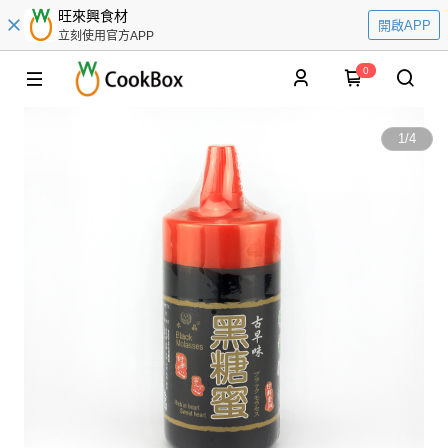
旺來興食材
開啟APP
立刻使用官方APP
0
1
/
4