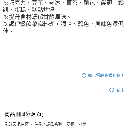
※ 請注意：結帳手續完成當下不需立刻繳費，但若您需要取消訂單，請聯絡
每筆NT$90，滿NT$990(含以上)免運費
※巧克力、豆花、剉冰、薑茶、麵包、饅頭、鬆
購買商品的店家。未經商家同意取消之訂單仍視為有效，需透過AFTEE先享
餅、蛋糕、糕點烘焙。
後付繳納相關費用。
7-11取貨付款-重量限制含紙箱10kg，請控制商品重量在9~9.5
※提升食材濃郁甘醇風味。
※ 交易是否成功請以「AFTEE先享後付 」之結帳頁面顯示為準，若有關於
kg
是否繳費成功／繳費後需取消欲退款等相關疑問，請聯繫「AFTEE先享後付
※調理餐飲菜餚料理，調味、醬色，風味色澤俱
客戶支援中心」
https://netprotections.freshdesk.com/support/home
每筆NT$90，滿NT$990(含以上)免運費
佳。
【注意事項】
付款後7-11取貨-重量限制含紙箱10kg，請控制商品重量在9~
１．透過由恩沛科技股份有限公司提供之「AFTEE先享後付」服務完成之交
9.5kg
易，需依本服務之必要範圍內提供個人資料，並將交易相關給付款項請求債
權轉讓予恩沛科技股份有限公司。
每筆NT$90，滿NT$990(含以上)免運費
２．關於個人資料處理事宜，請瀏覽以下網址：
https://aftee.tw/terms/#terms3
宅配-新竹物流
３．未成年的使用者請事先徵得法定代理人或監護人之同意方可使用
每筆NT$150，滿NT$2,000(含以上)免運費
「AFTEE先享後付」，若未經同意申辦者引起之損失，本公司不負相關責
顯示電腦版詳細說明
任。
離島客戶-中華郵政
４．使用「AFTEE先享後付」時，將依據個別帳號之用戶狀況，依本公司即
時審查核予不同之上限額度；若仍有額度不足之情形，本公司將視審查結果
每筆NT$120，滿NT$2,000(含以上)免運費
客服
請求用戶進行身份認證。
５．嚴禁一人註冊多個帳號或使用他人資訊註冊。若發現惡意使用之情形，
恩沛科技股份有限公司將有權停止該用戶之使用額度並採取法律行動。
商品相關分類 (1)
泡沫及吧台區
沖泡 / 調飲系列／糖漿／淋醬