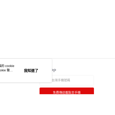
ee.tw/terms/#terms3
年的使用者請事先徵得法定代理人或監護人之同意方可使用
物流
E先享後付」，若未經同意申辦者引起之損失，本公司不負相關責
50，滿NT$2,000(含以上)免運費
AFTEE先享後付」時，將依據個別帳號之用戶狀況，依本公司
中華郵政
核予不同之上限額度；若仍有額度不足之情形，本公司將視審查
用戶進行身份認證。
20，滿NT$2,000(含以上)免運費
一人註冊多個帳號或使用他人資訊註冊。若發現惡意使用之情
科技股份有限公司將有權停止該用戶之使用額度並採取法律行
 cookie
kie 聲明
我知道了
官方APP
免費傳送載點至手機
若接到可疑電話，請洽詢165反詐騙專線