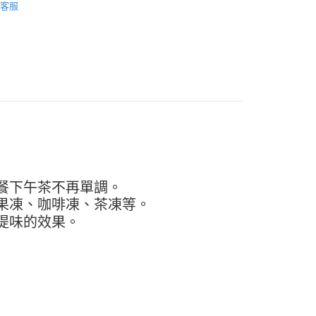
客服
FTEE先享後付」】
先享後付是「在收到商品之後才付款」的支付方式。 讓您購物簡單
心！
：不需註冊會員、不需綁卡、不需儲值。
：只要手機號碼，簡訊認證，即可結帳。
：先確認商品／服務後，再付款。
款-重量限制含紙箱10kg，請控制商品重量在9~9.
EE先享後付」結帳流程】
方式選擇「AFTEE先享後付」後，將跳轉至「AFTEE先享後
頁面，進行簡訊認證並確認金額後，即可完成結帳。
0，滿NT$990(含以上)免運費
成立數日內，您將收到繳費通知簡訊。
費通知簡訊後14天內，點擊此簡訊中的連結，可透過四大超商
取貨-重量限制含紙箱10kg，請控制商品重量在9~
網路銀行／等多元方式進行付款，方視為交易完成。
：結帳手續完成當下不需立刻繳費，但若您需要取消訂單，請聯
的店家。未經商家同意取消之訂單仍視為有效，需透過AFTEE
餐下午茶不再單調。
0，滿NT$990(含以上)免運費
繳納相關費用。
果凍、咖啡凍、茶凍等。
否成功請以「AFTEE先享後付 」之結帳頁面顯示為準，若有關於
貨付款-重量限制含紙箱10kg，請控制商品重量在9~9.
提味的效果。
功／繳費後需取消欲退款等相關疑問，請聯繫「AFTEE先享後
援中心」
https://netprotections.freshdesk.com/support/home
0，滿NT$990(含以上)免運費
項】
恩沛科技股份有限公司提供之「AFTEE先享後付」服務完成之
11取貨-重量限制含紙箱10kg，請控制商品重量在9~
依本服務之必要範圍內提供個人資料，並將交易相關給付款項請
讓予恩沛科技股份有限公司。
個人資料處理事宜，請瀏覽以下網址：
0，滿NT$990(含以上)免運費