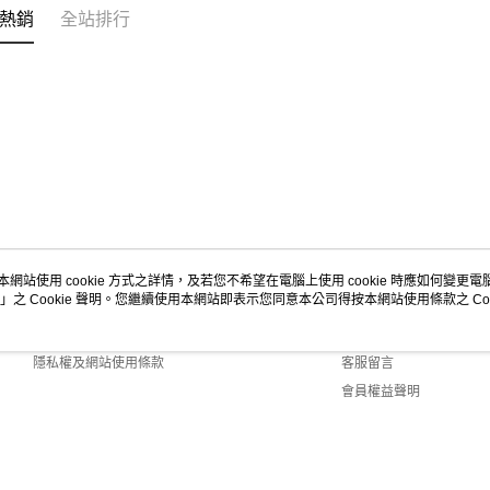
https://aft
熱銷
全站排行
３．未成
宅配-新竹
「AFTE
每筆NT$1
任。
４．使用「
離島客戶-
即時審查
結果請求
每筆NT$1
５．嚴禁
形，恩沛
動。
本網站使用 cookie 方式之詳情，及若您不希望在電腦上使用 cookie 時應如何變更電腦的
」之 Cookie 聲明。您繼續使用本網站即表示您同意本公司得按本網站使用條款之 Coo
關於我們
客服資訊
商店簡介
購物說明
隱私權及網站使用條款
客服留言
會員權益聲明
聯絡我們