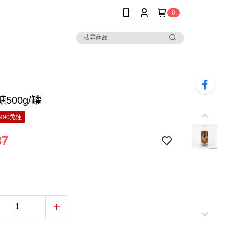
0
500g/罐
990免運
37