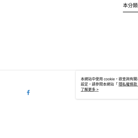
本分類
本網站中使用 cookie，欲查詢有關
設定，請參閱本網站「
隱私權條款
使用 cookie。
了解更多 >