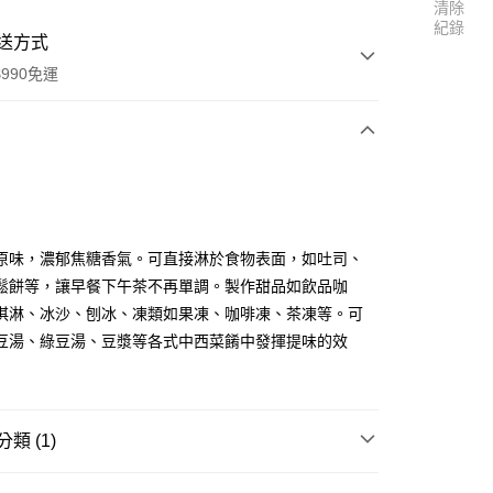
清除
紀錄
送方式
990免運
次付款
付款
原味，濃郁焦糖香氣。可直接淋於食物表面，如吐司、
鬆餅等，讓早餐下午茶不再單調。製作甜品如飲品咖
淇淋、冰沙、刨冰、凍類如果凍、咖啡凍、茶凍等。可
豆湯、綠豆湯、豆漿等各式中西菜餚中發揮提味的效
類 (1)
享後付
台區
沖泡 / 調飲系列／糖漿／淋醬