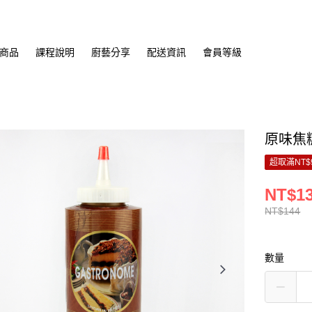
商品
課程說明
廚藝分享
配送資訊
會員等級
原味焦糖
超取滿NT$
NT$1
NT$144
數量