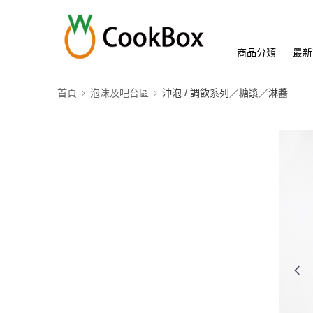
商品分類
最新
首頁
泡沫及吧台區
沖泡 / 調飲系列／糖漿／淋醬