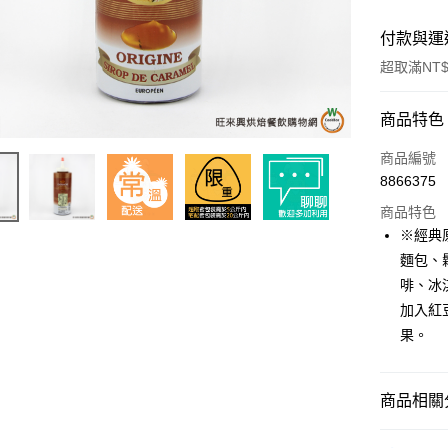
付款與運
超取滿NT$
付款方式
商品特色
信用卡一
商品編號
8866375
超商取貨
商品特色
LINE Pay
※經典
麵包、
Apple Pay
啡、冰
街口支付
加入紅
果。
悠遊付
全盈+PAY
商品相關分
AFTEE先
相關說明
泡沫及吧