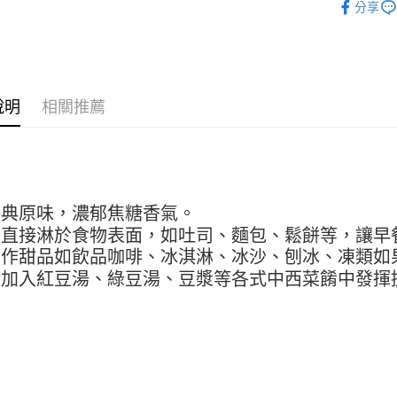
分享
【關於「A
ATM付款
AFTEE
便利好安
１．簡單
２．便利
運送方式
３．安心
說明
相關推薦
全家取貨付
【「AFT
5kg
１．於結帳
付」結帳
每筆NT$9
２．訂單
３．收到繳
付款後全家
／ATM／
經典原味，濃郁焦糖香氣。
9.5kg
※ 請注意
絡購買商品
可直接淋於食物表面，如吐司、麵包、鬆餅等，讓早
每筆NT$9
先享後付
製作甜品如飲品咖啡、冰淇淋、冰沙、刨冰、凍類如
※ 交易是
7-11取
可加入紅豆湯、綠豆湯、豆漿等各式中西菜餚中發揮
是否繳費成
5kg
付客戶支
每筆NT$9
【注意事
１．透過由
付款後7-
交易，需
9.5kg
求債權轉
２．關於
每筆NT$9