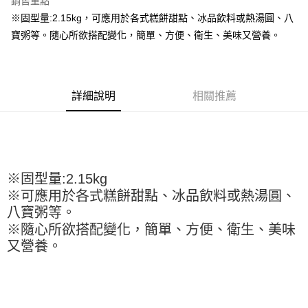
銷售重點
Apple Pay
※固型量:2.15kg，可應用於各式糕餅甜點、冰品飲料或熱湯圓、八
寶粥等。隨心所欲搭配變化，簡單、方便、衛生、美味又營養。
街口支付
悠遊付
全盈+PAY
詳細說明
相關推薦
AFTEE先享後付
相關說明
【關於「AFTEE先享後付」】
ATM付款
AFTEE先享後付是「在收到商品之後才付款」的支付方式。 讓您購物簡單
便利好安心！
※固型量:2.15kg
１．簡單：不需註冊會員、不需綁卡、不需儲值。
運送方式
※可應用於各式糕餅甜點、冰品飲料或熱湯圓、
２．便利：只要手機號碼，簡訊認證，即可結帳。
八寶粥等。
３．安心：先確認商品／服務後，再付款。
全家取貨付款-重量限制含紙箱10kg，請控制商品重量在9~9.5
※隨心所欲搭配變化，簡單、方便、衛生、美味
kg
【「AFTEE先享後付」結帳流程】
又營養。
１．於結帳方式選擇「AFTEE先享後付」後，將跳轉至「AFTEE先享後付」
每筆NT$90，滿NT$990(含以上)免運費
結帳頁面，進行簡訊認證並確認金額後，即可完成結帳。
２．訂單成立數日內，您將收到繳費通知簡訊。
付款後全家取貨-重量限制含紙箱10kg，請控制商品重量在9~
３．收到繳費通知簡訊後14天內，點擊此簡訊中的連結，可透過四大超商／
9.5kg
ATM／網路銀行／等多元方式進行付款，方視為交易完成。