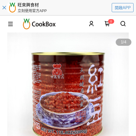
旺來興食材
開啟APP
立刻使用官方APP
0
1
/
4