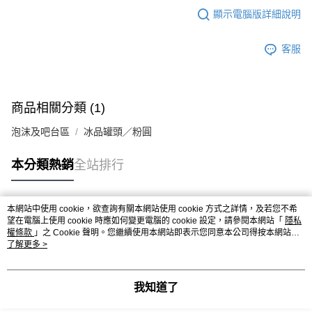
※ 請注意：結帳手續完成當下不需立刻繳費，但若您需要取消訂單，請聯絡
每筆NT$90，滿NT$990(含以上)免運費
顯示電腦版詳細說明
購買商品的店家。未經商家同意取消之訂單仍視為有效，需透過AFTEE先享
後付繳納相關費用。
7-11取貨付款-重量限制含紙箱10kg，請控制商品重量在9~9.5
※ 交易是否成功請以「AFTEE先享後付 」之結帳頁面顯示為準，若有關於
kg
客服
是否繳費成功／繳費後需取消欲退款等相關疑問，請聯繫「AFTEE先享後付
客戶支援中心」
https://netprotections.freshdesk.com/support/home
每筆NT$90，滿NT$990(含以上)免運費
【注意事項】
付款後7-11取貨-重量限制含紙箱10kg，請控制商品重量在9~
１．透過由恩沛科技股份有限公司提供之「AFTEE先享後付」服務完成之交
商品相關分類 (1)
9.5kg
易，需依本服務之必要範圍內提供個人資料，並將交易相關給付款項請求債
權轉讓予恩沛科技股份有限公司。
每筆NT$90，滿NT$990(含以上)免運費
泡沫及吧台區
冰品罐頭／粉圓
２．關於個人資料處理事宜，請瀏覽以下網址：
https://aftee.tw/terms/#terms3
宅配-新竹物流
本分類熱銷
全站排行
３．未成年的使用者請事先徵得法定代理人或監護人之同意方可使用
每筆NT$150，滿NT$2,000(含以上)免運費
「AFTEE先享後付」，若未經同意申辦者引起之損失，本公司不負相關責
任。
離島客戶-中華郵政
４．使用「AFTEE先享後付」時，將依據個別帳號之用戶狀況，依本公司即
本網站中使用 cookie，欲查詢有關本網站使用 cookie 方式之詳情，及若您不希
時審查核予不同之上限額度；若仍有額度不足之情形，本公司將視審查結果
每筆NT$120，滿NT$2,000(含以上)免運費
熱門標籤
望在電腦上使用 cookie 時應如何變更電腦的 cookie 設定，請參閱本網站「
隱私
請求用戶進行身份認證。
權條款
」之 Cookie 聲明。您繼續使用本網站即表示您同意本公司得按本網站使
５．嚴禁一人註冊多個帳號或使用他人資訊註冊。若發現惡意使用之情形，
用條款之 Cookie 聲明使用 cookie。
了解更多 >
恩沛科技股份有限公司將有權停止該用戶之使用額度並採取法律行動。
我知道了