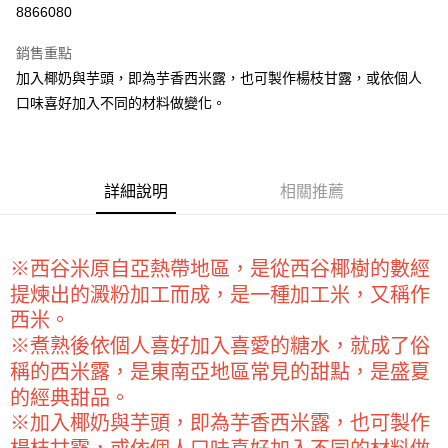
8866080
LINE Pay
銷售重點
Apple Pay
加入椰奶與芋頭，即為芋香西米露，也可製作楊枝甘露，或依個人
口味喜好加入不同的材料做變化。
街口支付
悠遊付
全盈+PAY
詳細說明
相關推薦
AFTEE先享後付
相關說明
※西谷米原自亞熱帶地區，是從西谷椰樹的數經
【關於「AFTEE先享後付」】
ATM付款
AFTEE先享後付是「在收到商品之後才付款」的支付方式。 讓您購物簡單
提煉出的澱粉加工而成，是一種加工米，又稱作
便利好安心！
西米。
１．簡單：不需註冊會員、不需綁卡、不需儲值。
運送方式
２．便利：只要手機號碼，簡訊認證，即可結帳。
※煮熟後依個人喜好加入喜愛的糖水，就成了俗
３．安心：先確認商品／服務後，再付款。
全家取貨付款-重量限制含紙箱10kg，請控制商品重量在9~9.5
稱的西米露，是東南亞地區常見的甜點，是盛夏
kg
的經典甜品。
【「AFTEE先享後付」結帳流程】
１．於結帳方式選擇「AFTEE先享後付」後，將跳轉至「AFTEE先享後付」
每筆NT$90，滿NT$990(含以上)免運費
※加入椰奶與芋頭，即為芋香西米露，也可製作
結帳頁面，進行簡訊認證並確認金額後，即可完成結帳。