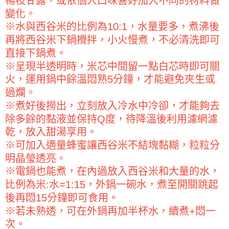
楊枝甘露，或依個人口味喜好加入不同的材料做
２．訂單成立數日內，您將收到繳費通知簡訊。
付款後全家取貨-重量限制含紙箱10kg，請控制商品重量在9~
３．收到繳費通知簡訊後14天內，點擊此簡訊中的連結，可透過四大超商／
變化。
9.5kg
ATM／網路銀行／等多元方式進行付款，方視為交易完成。
※水與西谷米的比例為10:1，水量要多，煮沸後
※ 請注意：結帳手續完成當下不需立刻繳費，但若您需要取消訂單，請聯絡
每筆NT$90，滿NT$990(含以上)免運費
購買商品的店家。未經商家同意取消之訂單仍視為有效，需透過AFTEE先享
再將西谷米下鍋攪拌，小火慢煮，不必清洗即可
後付繳納相關費用。
7-11取貨付款-重量限制含紙箱10kg，請控制商品重量在9~9.5
直接下鍋煮。
※ 交易是否成功請以「AFTEE先享後付 」之結帳頁面顯示為準，若有關於
kg
※呈現半透明時，米芯中間留一點白芯時即可關
是否繳費成功／繳費後需取消欲退款等相關疑問，請聯繫「AFTEE先享後付
客戶支援中心」
https://netprotections.freshdesk.com/support/home
每筆NT$90，滿NT$990(含以上)免運費
火，運用鍋中餘溫悶熟5分鐘，才能避免夾生或
過爛。
【注意事項】
付款後7-11取貨-重量限制含紙箱10kg，請控制商品重量在9~
１．透過由恩沛科技股份有限公司提供之「AFTEE先享後付」服務完成之交
※煮好後撈出，立刻放入冷水中冷卻，才能夠去
9.5kg
易，需依本服務之必要範圍內提供個人資料，並將交易相關給付款項請求債
除多餘的黏液並保持Q度，待降溫後利用濾網濾
權轉讓予恩沛科技股份有限公司。
每筆NT$90，滿NT$990(含以上)免運費
２．關於個人資料處理事宜，請瀏覽以下網址：
乾，放入甜湯享用。
https://aftee.tw/terms/#terms3
宅配-新竹物流
※可加入適量蜂蜜讓西谷米不結塊黏糊，粒粒分
３．未成年的使用者請事先徵得法定代理人或監護人之同意方可使用
每筆NT$150，滿NT$2,000(含以上)免運費
明晶瑩透亮。
「AFTEE先享後付」，若未經同意申辦者引起之損失，本公司不負相關責
任。
※電鍋也能煮，在內過放入西谷米和大量的水，
離島客戶-中華郵政
４．使用「AFTEE先享後付」時，將依據個別帳號之用戶狀況，依本公司即
比例為米:水=1:15，外鍋一碗水，煮至開關跳起
時審查核予不同之上限額度；若仍有額度不足之情形，本公司將視審查結果
每筆NT$120，滿NT$2,000(含以上)免運費
請求用戶進行身份認證。
後再悶15分鐘即可食用。
５．嚴禁一人註冊多個帳號或使用他人資訊註冊。若發現惡意使用之情形，
※若未熟透，可在外鍋再加半杯水，續煮+悶一
恩沛科技股份有限公司將有權停止該用戶之使用額度並採取法律行動。
次。