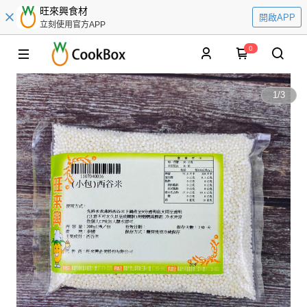
旺來興食材
開啟APP
立刻使用官方APP
0
1
/
3