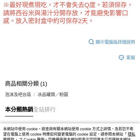
※最好現煮現吃，才不會失去Q度。若須保存，
請將西谷米與湯汁分開存放，才能避免影響口
感。放入密封盒中約可保存2天。
顯示電腦版詳細說明
客服
商品相關分類 (1)
泡沫及吧台區
冰品罐頭／粉圓
本分類熱銷
全站排行
本網站中使用 cookie，欲查詢有關本網站使用 cookie 方式之詳情，及若您不希
熱門標籤
望在電腦上使用 cookie 時應如何變更電腦的 cookie 設定，請參閱本網站「
隱私
權條款
」之 Cookie 聲明。您繼續使用本網站即表示您同意本公司得按本網站使