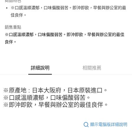
商品特色
Apple Pay
※口感溫順濃郁，口味偏酸弱苦。即沖即飲，早餐與辦公室的最
佳良伴。
街口支付
銷售重點
悠遊付
※口感溫順濃郁，口味偏酸弱苦。即沖即飲，早餐與辦公室的最佳
全盈+PAY
良伴。
AFTEE先享後付
相關說明
【關於「AFTEE先享後付」】
詳細說明
相關推薦
ATM付款
AFTEE先享後付是「在收到商品之後才付款」的支付方式。 讓您購物簡單
便利好安心！
１．簡單：不需註冊會員、不需綁卡、不需儲值。
運送方式
２．便利：只要手機號碼，簡訊認證，即可結帳。
※原產地 : 日本大阪府，日本原裝進口。
３．安心：先確認商品／服務後，再付款。
全家取貨付款-重量限制含紙箱10kg，請控制商品重量在9~9.5
※口感溫順濃郁，口味偏酸弱苦。
kg
【「AFTEE先享後付」結帳流程】
※即沖即飲，早餐與辦公室的最佳良伴。
１．於結帳方式選擇「AFTEE先享後付」後，將跳轉至「AFTEE先享後付」
每筆NT$90，滿NT$990(含以上)免運費
結帳頁面，進行簡訊認證並確認金額後，即可完成結帳。
２．訂單成立數日內，您將收到繳費通知簡訊。
付款後全家取貨-重量限制含紙箱10kg，請控制商品重量在9~
３．收到繳費通知簡訊後14天內，點擊此簡訊中的連結，可透過四大超商／
顯示電腦版詳細說明
9.5kg
ATM／網路銀行／等多元方式進行付款，方視為交易完成。