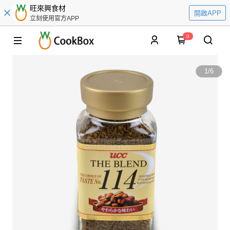
旺來興食材
開啟APP
立刻使用官方APP
0
1
/
6