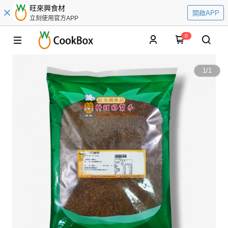
旺來興食材
開啟APP
立刻使用官方APP
0
1
/
1