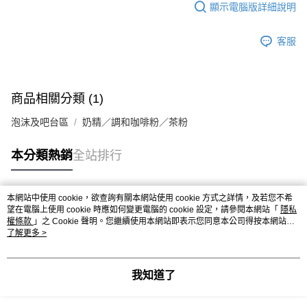
※ 請注意：結帳手續完成當下不需立刻繳費，但若您需要取消訂單，請聯絡
每筆NT$90，滿NT$990(含以上)免運費
顯示電腦版詳細說明
購買商品的店家。未經商家同意取消之訂單仍視為有效，需透過AFTEE先享
後付繳納相關費用。
7-11取貨付款-重量限制含紙箱10kg，請控制商品重量在9~9.5
※ 交易是否成功請以「AFTEE先享後付 」之結帳頁面顯示為準，若有關於
客服
kg
是否繳費成功／繳費後需取消欲退款等相關疑問，請聯繫「AFTEE先享後付
客戶支援中心」
https://netprotections.freshdesk.com/support/home
每筆NT$90，滿NT$990(含以上)免運費
【注意事項】
付款後7-11取貨-重量限制含紙箱10kg，請控制商品重量在9~
商品相關分類 (1)
１．透過由恩沛科技股份有限公司提供之「AFTEE先享後付」服務完成之交
9.5kg
易，需依本服務之必要範圍內提供個人資料，並將交易相關給付款項請求債
泡沫及吧台區
奶精／調和咖啡粉／茶粉
權轉讓予恩沛科技股份有限公司。
每筆NT$90，滿NT$990(含以上)免運費
２．關於個人資料處理事宜，請瀏覽以下網址：
https://aftee.tw/terms/#terms3
宅配-新竹物流
本分類熱銷
全站排行
３．未成年的使用者請事先徵得法定代理人或監護人之同意方可使用
每筆NT$150，滿NT$2,000(含以上)免運費
「AFTEE先享後付」，若未經同意申辦者引起之損失，本公司不負相關責
任。
離島客戶-中華郵政
本網站中使用 cookie，欲查詢有關本網站使用 cookie 方式之詳情，及若您不希
４．使用「AFTEE先享後付」時，將依據個別帳號之用戶狀況，依本公司即
熱門標籤
望在電腦上使用 cookie 時應如何變更電腦的 cookie 設定，請參閱本網站「
隱私
時審查核予不同之上限額度；若仍有額度不足之情形，本公司將視審查結果
每筆NT$120，滿NT$2,000(含以上)免運費
權條款
」之 Cookie 聲明。您繼續使用本網站即表示您同意本公司得按本網站使
請求用戶進行身份認證。
用條款之 Cookie 聲明使用 cookie。
了解更多 >
５．嚴禁一人註冊多個帳號或使用他人資訊註冊。若發現惡意使用之情形，
恩沛科技股份有限公司將有權停止該用戶之使用額度並採取法律行動。
我知道了