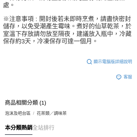
處。
※注意事項 : 開封後若未即時烹煮，請盡快密封
儲存，以免受潮產生霉味。煮好的仙草乾茶，於
室溫下存放請勿放至隔夜，建議放入瓶中，冷藏
保存約3天，冷凍保存可達一個月。
顯示電腦版詳細說明
客服
商品相關分類 (1)
泡沫及吧台區
花茶類／調味茶
本分類熱銷
全站排行