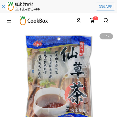
旺來興食材
開啟APP
立刻使用官方APP
0
1
/
6