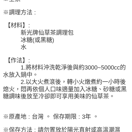
※ 請注意：結帳手續完成當下不需立刻繳費，但若您需要取消訂單，請聯絡
每筆NT$90，滿NT$990(含以上)免運費
購買商品的店家。未經商家同意取消之訂單仍視為有效，需透過AFTEE先享
※調理方法 :
後付繳納相關費用。
7-11取貨付款-重量限制含紙箱10kg，請控制商品重量在9~9.5
※ 交易是否成功請以「AFTEE先享後付 」之結帳頁面顯示為準，若有關於
kg
是否繳費成功／繳費後需取消欲退款等相關疑問，請聯繫「AFTEE先享後付
【材料】:
客戶支援中心」
https://netprotections.freshdesk.com/support/home
每筆NT$90，滿NT$990(含以上)免運費
新光牌仙草茶調理包
【注意事項】
付款後7-11取貨-重量限制含紙箱10kg，請控制商品重量在9~
冰糖(或黑糖)
１．透過由恩沛科技股份有限公司提供之「AFTEE先享後付」服務完成之交
水
9.5kg
易，需依本服務之必要範圍內提供個人資料，並將交易相關給付款項請求債
權轉讓予恩沛科技股份有限公司。
每筆NT$90，滿NT$990(含以上)免運費
２．關於個人資料處理事宜，請瀏覽以下網址：
【作法】:
https://aftee.tw/terms/#terms3
宅配-新竹物流
1.將材料沖洗乾淨後與約3000~5000cc的
３．未成年的使用者請事先徵得法定代理人或監護人之同意方可使用
每筆NT$150，滿NT$2,000(含以上)免運費
水放入鍋中。
「AFTEE先享後付」，若未經同意申辦者引起之損失，本公司不負相關責
任。
2.以大火煮滾後，轉小火燉煮約一小時後
離島客戶-中華郵政
４．使用「AFTEE先享後付」時，將依據個別帳號之用戶狀況，依本公司即
熄火，悶再依個人口味適量加入冰糖、砂糖或黑
時審查核予不同之上限額度；若仍有額度不足之情形，本公司將視審查結果
每筆NT$120，滿NT$2,000(含以上)免運費
糖調味後放至冷卻即可享用美味的仙草茶。
請求用戶進行身份認證。
５．嚴禁一人註冊多個帳號或使用他人資訊註冊。若發現惡意使用之情形，
恩沛科技股份有限公司將有權停止該用戶之使用額度並採取法律行動。
※原產地 : 台灣 。 保存期限 : 3年 。
※保存方法 : 請勿置放於陽光直射或高溫潮濕