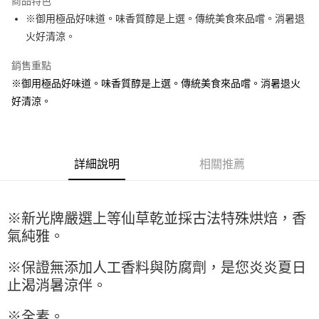
商品特色
Apple Pay
※御用極品好味道。味香質醇是上選。傳統美食來品嚐。消暑退
火好清涼。
街口支付
銷售重點
悠遊付
※御用極品好味道。味香質醇是上選。傳統美食來品嚐。消暑退火
全盈+PAY
好清涼。
AFTEE先享後付
相關說明
【關於「AFTEE先享後付」】
詳細說明
相關推薦
ATM付款
AFTEE先享後付是「在收到商品之後才付款」的支付方式。 讓您購物簡單
便利好安心！
１．簡單：不需註冊會員、不需綁卡、不需儲值。
運送方式
２．便利：只要手機號碼，簡訊認證，即可結帳。
※新光牌嚴選上等仙草乾並採古法特殊烘焙，香
３．安心：先確認商品／服務後，再付款。
全家取貨付款-重量限制含紙箱10kg，請控制商品重量在9~9.5
氣純雅。
kg
【「AFTEE先享後付」結帳流程】
１．於結帳方式選擇「AFTEE先享後付」後，將跳轉至「AFTEE先享後付」
每筆NT$90，滿NT$990(含以上)免運費
※保證無添加人工香料與防腐劑，是您炎炎夏日
結帳頁面，進行簡訊認證並確認金額後，即可完成結帳。
２．訂單成立數日內，您將收到繳費通知簡訊。
止渴消暑涼伴。
付款後全家取貨-重量限制含紙箱10kg，請控制商品重量在9~
３．收到繳費通知簡訊後14天內，點擊此簡訊中的連結，可透過四大超商／
9.5kg
ATM／網路銀行／等多元方式進行付款，方視為交易完成。
※全素。