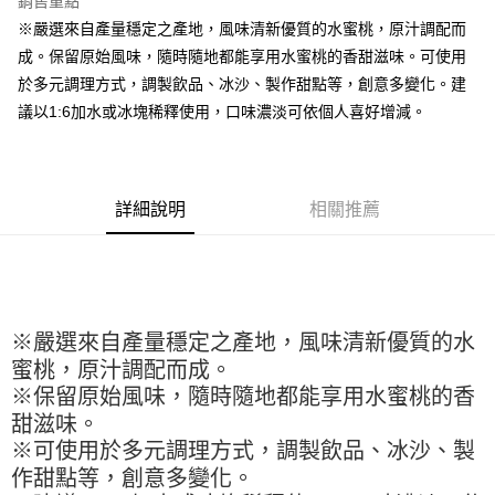
銷售重點
Apple Pay
※嚴選來自產量穩定之產地，風味清新優質的水蜜桃，原汁調配而
成。保留原始風味，隨時隨地都能享用水蜜桃的香甜滋味。可使用
街口支付
於多元調理方式，調製飲品、冰沙、製作甜點等，創意多變化。建
悠遊付
議以1:6加水或冰塊稀釋使用，口味濃淡可依個人喜好增減。
全盈+PAY
AFTEE先享後付
詳細說明
相關推薦
相關說明
【關於「AFTEE先享後付」】
ATM付款
AFTEE先享後付是「在收到商品之後才付款」的支付方式。 讓您購物簡單
便利好安心！
１．簡單：不需註冊會員、不需綁卡、不需儲值。
運送方式
２．便利：只要手機號碼，簡訊認證，即可結帳。
※嚴選來自產量穩定之產地，風味清新優質的水
３．安心：先確認商品／服務後，再付款。
全家取貨付款-重量限制含紙箱10kg，請控制商品重量在9~9.5
蜜桃，原汁調配而成。
kg
【「AFTEE先享後付」結帳流程】
※保留原始風味，隨時隨地都能享用水蜜桃的香
１．於結帳方式選擇「AFTEE先享後付」後，將跳轉至「AFTEE先享後付」
每筆NT$90，滿NT$990(含以上)免運費
結帳頁面，進行簡訊認證並確認金額後，即可完成結帳。
甜滋味。
２．訂單成立數日內，您將收到繳費通知簡訊。
付款後全家取貨-重量限制含紙箱10kg，請控制商品重量在9~
※可使用於多元調理方式，調製飲品、冰沙、製
３．收到繳費通知簡訊後14天內，點擊此簡訊中的連結，可透過四大超商／
9.5kg
作甜點等，創意多變化。
ATM／網路銀行／等多元方式進行付款，方視為交易完成。