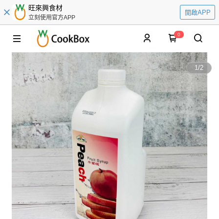
旺來興食材
開啟APP
立刻使用官方APP
0
1
/
2