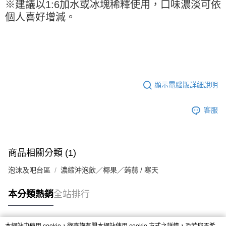
※ 請注意：結帳手續完成當下不需立刻繳費，但若您需要取消訂單，請聯絡
※建議以1:6加水或冰塊稀釋使用，口味濃淡可依
每筆NT$90，滿NT$990(含以上)免運費
購買商品的店家。未經商家同意取消之訂單仍視為有效，需透過AFTEE先享
個人喜好增減。
後付繳納相關費用。
7-11取貨付款-重量限制含紙箱10kg，請控制商品重量在9~9.5
※ 交易是否成功請以「AFTEE先享後付 」之結帳頁面顯示為準，若有關於
kg
是否繳費成功／繳費後需取消欲退款等相關疑問，請聯繫「AFTEE先享後付
客戶支援中心」
https://netprotections.freshdesk.com/support/home
每筆NT$90，滿NT$990(含以上)免運費
【注意事項】
付款後7-11取貨-重量限制含紙箱10kg，請控制商品重量在9~
１．透過由恩沛科技股份有限公司提供之「AFTEE先享後付」服務完成之交
9.5kg
易，需依本服務之必要範圍內提供個人資料，並將交易相關給付款項請求債
顯示電腦版詳細說明
權轉讓予恩沛科技股份有限公司。
每筆NT$90，滿NT$990(含以上)免運費
２．關於個人資料處理事宜，請瀏覽以下網址：
客服
https://aftee.tw/terms/#terms3
宅配-新竹物流
３．未成年的使用者請事先徵得法定代理人或監護人之同意方可使用
每筆NT$150，滿NT$2,000(含以上)免運費
「AFTEE先享後付」，若未經同意申辦者引起之損失，本公司不負相關責
任。
離島客戶-中華郵政
４．使用「AFTEE先享後付」時，將依據個別帳號之用戶狀況，依本公司即
商品相關分類 (1)
時審查核予不同之上限額度；若仍有額度不足之情形，本公司將視審查結果
每筆NT$120，滿NT$2,000(含以上)免運費
請求用戶進行身份認證。
泡沫及吧台區
濃縮沖泡飲／椰果／蒟蒻 / 寒天
５．嚴禁一人註冊多個帳號或使用他人資訊註冊。若發現惡意使用之情形，
恩沛科技股份有限公司將有權停止該用戶之使用額度並採取法律行動。
本分類熱銷
全站排行