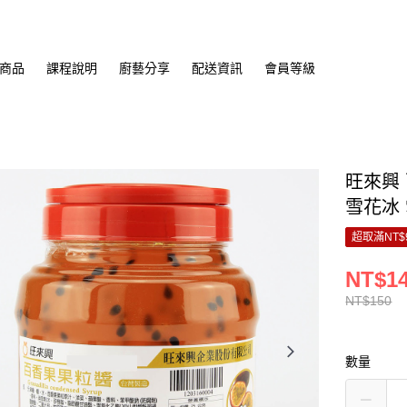
商品
課程說明
廚藝分享
配送資訊
會員等級
旺來興 百
雪花冰
超取滿NT$
NT$1
NT$150
數量