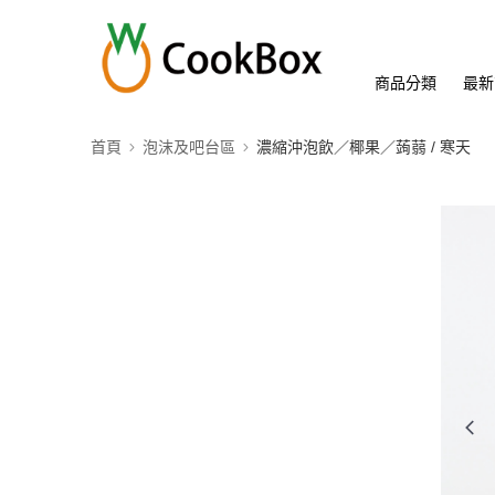
商品分類
最新
首頁
泡沫及吧台區
濃縮沖泡飲／椰果／蒟蒻 / 寒天