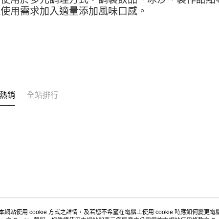
求債權轉
視使用需求加入適量添加風味口感。
２．關於
每筆NT$9
https://aft
３．未成
宅配-新竹
「AFTE
每筆NT$1
任。
４．使用「
離島客戶-
即時審查
結果請求
每筆NT$1
５．嚴禁
形，恩沛
熱銷
全站排行
動。
本網站使用 cookie 方式之詳情，及若您不希望在電腦上使用 cookie 時應如何變更電腦的