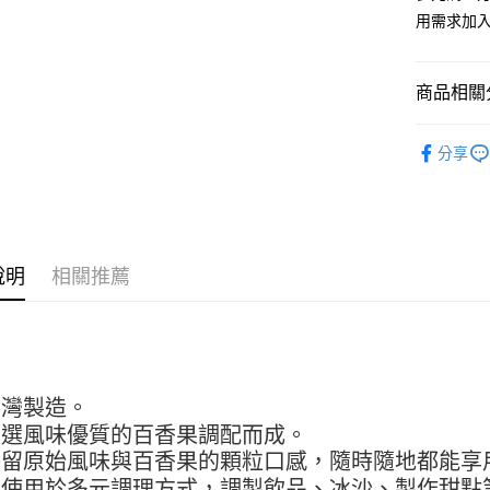
相關說明
用需求加
【關於「A
ATM付款
AFTEE
便利好安
商品相關分
１．簡單
２．便利
運送方式
泡沫及吧
３．安心
分享
全家取貨付
【「AFT
5kg
１．於結帳
付」結帳
每筆NT$9
２．訂單
３．收到繳
付款後全家
說明
相關推薦
／ATM／
9.5kg
※ 請注意
絡購買商品
每筆NT$9
先享後付
※ 交易是
7-11取
是否繳費成
5kg
付客戶支
臺灣製造。
每筆NT$9
嚴選風味優質的百香果調配而成。
【注意事
１．透過由
保留原始風味與百香果的顆粒口感，隨時隨地都能享
付款後7-
交易，需
可使用於多元調理方式，調製飲品、冰沙、製作甜點
9.5kg