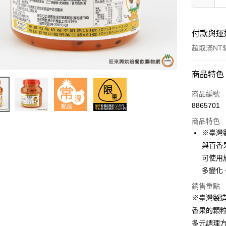
付款與運
超取滿NT$
付款方式
商品特色
信用卡一
商品編號
8865701
超商取貨
商品特色
LINE Pay
※臺灣
與百香
Apple Pay
可使用
街口支付
多變化
悠遊付
銷售重點
※臺灣製
全盈+PAY
香果的顆
AFTEE先
多元調理