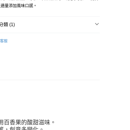
入適量添加風味口感。
FTEE先享後付」】
先享後付是「在收到商品之後才付款」的支付方式。 讓您購物簡單
心！
類 (1)
：不需註冊會員、不需綁卡、不需儲值。
：只要手機號碼，簡訊認證，即可結帳。
台區
濃縮沖泡飲／椰果／蒟蒻 / 寒天
：先確認商品／服務後，再付款。
客服
款-重量限制含紙箱10kg，請控制商品重量在9~9.
EE先享後付」結帳流程】
方式選擇「AFTEE先享後付」後，將跳轉至「AFTEE先享後
頁面，進行簡訊認證並確認金額後，即可完成結帳。
0，滿NT$990(含以上)免運費
成立數日內，您將收到繳費通知簡訊。
費通知簡訊後14天內，點擊此簡訊中的連結，可透過四大超商
取貨-重量限制含紙箱10kg，請控制商品重量在9~
網路銀行／等多元方式進行付款，方視為交易完成。
：結帳手續完成當下不需立刻繳費，但若您需要取消訂單，請聯
的店家。未經商家同意取消之訂單仍視為有效，需透過AFTEE
0，滿NT$990(含以上)免運費
繳納相關費用。
否成功請以「AFTEE先享後付 」之結帳頁面顯示為準，若有關於
貨付款-重量限制含紙箱10kg，請控制商品重量在9~9.
功／繳費後需取消欲退款等相關疑問，請聯繫「AFTEE先享後
援中心」
https://netprotections.freshdesk.com/support/home
0，滿NT$990(含以上)免運費
項】
恩沛科技股份有限公司提供之「AFTEE先享後付」服務完成之
用百香果的酸甜滋味。
11取貨-重量限制含紙箱10kg，請控制商品重量在9~
依本服務之必要範圍內提供個人資料，並將交易相關給付款項請
等，創意多變化。