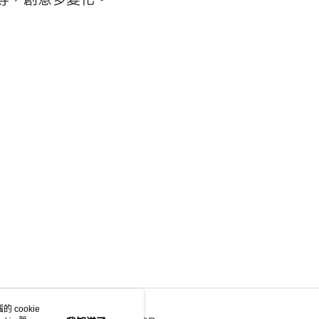
讓予恩沛科技股份有限公司。
個人資料處理事宜，請瀏覽以下網址：
0，滿NT$990(含以上)免運費
ee.tw/terms/#terms3
年的使用者請事先徵得法定代理人或監護人之同意方可使用
物流
E先享後付」，若未經同意申辦者引起之損失，本公司不負相關責
50，滿NT$2,000(含以上)免運費
AFTEE先享後付」時，將依據個別帳號之用戶狀況，依本公司
中華郵政
核予不同之上限額度；若仍有額度不足之情形，本公司將視審查
用戶進行身份認證。
20，滿NT$2,000(含以上)免運費
一人註冊多個帳號或使用他人資訊註冊。若發現惡意使用之情
科技股份有限公司將有權停止該用戶之使用額度並採取法律行
 cookie