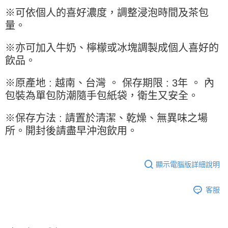
※ 請注意：結帳手續完成當下不需立刻繳費，但若您需要取消訂單，請聯絡
每筆NT$90，滿NT$990(含以上)免運費
購買商品的店家。未經商家同意取消之訂單仍視為有效，需透過AFTEE先享
※可依個人的喜好濃度，調整浸泡時間及茶包
後付繳納相關費用。
7-11取貨付款-重量限制含紙箱10kg，請控制商品重量在9~9.5
量。
※ 交易是否成功請以「AFTEE先享後付 」之結帳頁面顯示為準，若有關於
kg
是否繳費成功／繳費後需取消欲退款等相關疑問，請聯繫「AFTEE先享後付
※亦可加入牛奶、檸檬或冰塊調製成個人喜好的
客戶支援中心」
https://netprotections.freshdesk.com/support/home
每筆NT$90，滿NT$990(含以上)免運費
飲品。
【注意事項】
付款後7-11取貨-重量限制含紙箱10kg，請控制商品重量在9~
１．透過由恩沛科技股份有限公司提供之「AFTEE先享後付」服務完成之交
9.5kg
※原產地 : 越南、台灣 。 保存期限 : 3年 。 內
易，需依本服務之必要範圍內提供個人資料，並將交易相關給付款項請求債
權轉讓予恩沛科技股份有限公司。
每筆NT$90，滿NT$990(含以上)免運費
包裝為單包防潮隨手包紙袋，衛生又安全。
２．關於個人資料處理事宜，請瀏覽以下網址：
https://aftee.tw/terms/#terms3
宅配-新竹物流
※保存方法 : 請置於清潔、乾燥、無異味之場
３．未成年的使用者請事先徵得法定代理人或監護人之同意方可使用
每筆NT$150，滿NT$2,000(含以上)免運費
所。開封後請盡早沖泡飲用。
「AFTEE先享後付」，若未經同意申辦者引起之損失，本公司不負相關責
任。
離島客戶-中華郵政
４．使用「AFTEE先享後付」時，將依據個別帳號之用戶狀況，依本公司即
時審查核予不同之上限額度；若仍有額度不足之情形，本公司將視審查結果
每筆NT$120，滿NT$2,000(含以上)免運費
顯示電腦版詳細說明
請求用戶進行身份認證。
５．嚴禁一人註冊多個帳號或使用他人資訊註冊。若發現惡意使用之情形，
恩沛科技股份有限公司將有權停止該用戶之使用額度並採取法律行動。
客服