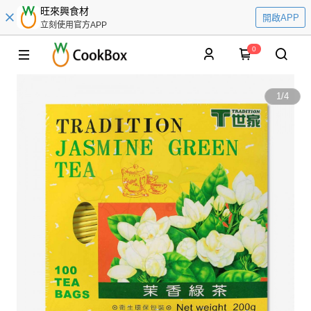
旺來興食材
開啟APP
立刻使用官方APP
0
1
/
4