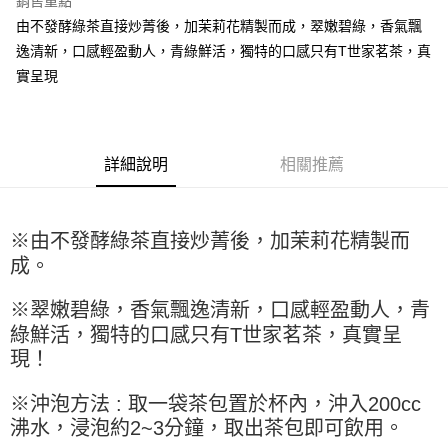
銷售重點
Apple Pay
由不發酵綠茶直接炒菁後，加茉莉花精製而成，翠嫩碧綠，香氣飄
逸清新，口感輕盈動人，青綠鮮活，獨特的口感只有T世家茗茶，真
街口支付
實呈現
悠遊付
全盈+PAY
詳細說明
相關推薦
AFTEE先享後付
相關說明
【關於「AFTEE先享後付」】
ATM付款
AFTEE先享後付是「在收到商品之後才付款」的支付方式。 讓您購物簡單
※由不發酵綠茶直接炒菁後，加茉莉花精製而
便利好安心！
成。
１．簡單：不需註冊會員、不需綁卡、不需儲值。
運送方式
２．便利：只要手機號碼，簡訊認證，即可結帳。
※翠嫩碧綠，香氣飄逸清新，口感輕盈動人，青
３．安心：先確認商品／服務後，再付款。
全家取貨付款-重量限制含紙箱10kg，請控制商品重量在9~9.5
綠鮮活，獨特的口感只有T世家茗茶，真實呈
kg
【「AFTEE先享後付」結帳流程】
現！
１．於結帳方式選擇「AFTEE先享後付」後，將跳轉至「AFTEE先享後付」
每筆NT$90，滿NT$990(含以上)免運費
結帳頁面，進行簡訊認證並確認金額後，即可完成結帳。
２．訂單成立數日內，您將收到繳費通知簡訊。
※沖泡方法 : 取一袋茶包置於杯內，沖入200cc
付款後全家取貨-重量限制含紙箱10kg，請控制商品重量在9~
３．收到繳費通知簡訊後14天內，點擊此簡訊中的連結，可透過四大超商／
沸水，浸泡約2~3分鐘，取出茶包即可飲用。
9.5kg
ATM／網路銀行／等多元方式進行付款，方視為交易完成。