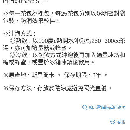
所值的招牌茶品。
※ 請注意：結帳手續完成當下不需立刻繳費，但若您需要取消訂單，請聯絡
每筆NT$90，滿NT$990(含以上)免運費
購買商品的店家。未經商家同意取消之訂單仍視為有效，需透過AFTEE先享
後付繳納相關費用。
7-11取貨付款-重量限制含紙箱10kg，請控制商品重量在9~9.5
※每一茶包為裸包，每25茶包分別以透明密封袋
※ 交易是否成功請以「AFTEE先享後付 」之結帳頁面顯示為準，若有關於
kg
包裝，防潮效果較佳。
是否繳費成功／繳費後需取消欲退款等相關疑問，請聯繫「AFTEE先享後付
客戶支援中心」
https://netprotections.freshdesk.com/support/home
每筆NT$90，滿NT$990(含以上)免運費
※沖泡方式 :
【注意事項】
付款後7-11取貨-重量限制含紙箱10kg，請控制商品重量在9~
◎熱飲 : 以100度c熱開水沖泡約250~300cc茶
１．透過由恩沛科技股份有限公司提供之「AFTEE先享後付」服務完成之交
9.5kg
湯，亦可加適量糖或蜂蜜。
易，需依本服務之必要範圍內提供個人資料，並將交易相關給付款項請求債
權轉讓予恩沛科技股份有限公司。
每筆NT$90，滿NT$990(含以上)免運費
◎冷飲 : 以熱飲方式沖泡後再加入適量冰塊和
２．關於個人資料處理事宜，請瀏覽以下網址：
糖或蜂蜜，或置於冰箱冰鎮後飲用。
https://aftee.tw/terms/#terms3
宅配-新竹物流
３．未成年的使用者請事先徵得法定代理人或監護人之同意方可使用
每筆NT$150，滿NT$2,000(含以上)免運費
「AFTEE先享後付」，若未經同意申辦者引起之損失，本公司不負相關責
※原產地 : 斯里蘭卡 。 保存期限 : 3年 。
任。
離島客戶-中華郵政
４．使用「AFTEE先享後付」時，將依據個別帳號之用戶狀況，依本公司即
※保存方法 : 存放於陰涼處避免陽光直射。
時審查核予不同之上限額度；若仍有額度不足之情形，本公司將視審查結果
每筆NT$120，滿NT$2,000(含以上)免運費
請求用戶進行身份認證。
５．嚴禁一人註冊多個帳號或使用他人資訊註冊。若發現惡意使用之情形，
恩沛科技股份有限公司將有權停止該用戶之使用額度並採取法律行動。
顯示電腦版詳細說明
客服