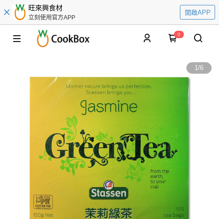
旺來興食材
開啟APP
立刻使用官方APP
0
1
/
6