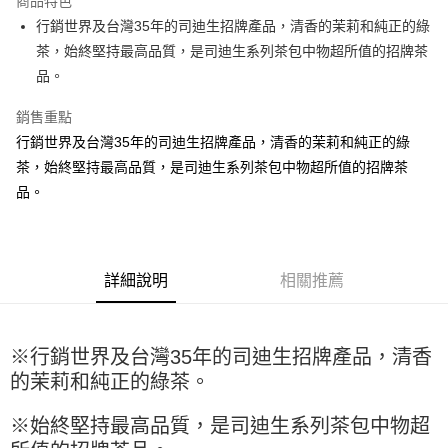
商品特色
Apple Pay
行銷世界及台灣35年的司迪生招牌產品，清香的茉莉和純正的綠
茶，始終堅持最高品質，是司迪生系列茶包中物超所值的招牌茶
街口支付
品。
悠遊付
銷售重點
全盈+PAY
行銷世界及台灣35年的司迪生招牌產品，清香的茉莉和純正的綠
茶，始終堅持最高品質，是司迪生系列茶包中物超所值的招牌茶
AFTEE先享後付
品。
相關說明
【關於「AFTEE先享後付」】
ATM付款
AFTEE先享後付是「在收到商品之後才付款」的支付方式。 讓您購物簡單
便利好安心！
１．簡單：不需註冊會員、不需綁卡、不需儲值。
運送方式
詳細說明
相關推薦
２．便利：只要手機號碼，簡訊認證，即可結帳。
３．安心：先確認商品／服務後，再付款。
全家取貨付款-重量限制含紙箱10kg，請控制商品重量在9~9.5
kg
【「AFTEE先享後付」結帳流程】
※行銷世界及台灣35年的司迪生招牌產品，清香
１．於結帳方式選擇「AFTEE先享後付」後，將跳轉至「AFTEE先享後付」
每筆NT$90，滿NT$990(含以上)免運費
的茉莉和純正的綠茶。
結帳頁面，進行簡訊認證並確認金額後，即可完成結帳。
２．訂單成立數日內，您將收到繳費通知簡訊。
付款後全家取貨-重量限制含紙箱10kg，請控制商品重量在9~
３．收到繳費通知簡訊後14天內，點擊此簡訊中的連結，可透過四大超商／
※始終堅持最高品質，是司迪生系列茶包中物超
9.5kg
ATM／網路銀行／等多元方式進行付款，方視為交易完成。