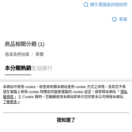
※ 請注意：結帳手續完成當下不需立刻繳費，但若您需要取消訂單，請聯絡
每筆NT$90，滿NT$990(含以上)免運費
顯示電腦版詳細說明
購買商品的店家。未經商家同意取消之訂單仍視為有效，需透過AFTEE先享
後付繳納相關費用。
7-11取貨付款-重量限制含紙箱10kg，請控制商品重量在9~9.5
※ 交易是否成功請以「AFTEE先享後付 」之結帳頁面顯示為準，若有關於
客服
kg
是否繳費成功／繳費後需取消欲退款等相關疑問，請聯繫「AFTEE先享後付
客戶支援中心」
https://netprotections.freshdesk.com/support/home
每筆NT$90，滿NT$990(含以上)免運費
【注意事項】
付款後7-11取貨-重量限制含紙箱10kg，請控制商品重量在9~
１．透過由恩沛科技股份有限公司提供之「AFTEE先享後付」服務完成之交
商品相關分類 (1)
9.5kg
易，需依本服務之必要範圍內提供個人資料，並將交易相關給付款項請求債
權轉讓予恩沛科技股份有限公司。
泡沫及吧台區
茶類
每筆NT$90，滿NT$990(含以上)免運費
２．關於個人資料處理事宜，請瀏覽以下網址：
https://aftee.tw/terms/#terms3
宅配-新竹物流
本分類熱銷
全站排行
３．未成年的使用者請事先徵得法定代理人或監護人之同意方可使用
每筆NT$150，滿NT$2,000(含以上)免運費
「AFTEE先享後付」，若未經同意申辦者引起之損失，本公司不負相關責
任。
離島客戶-中華郵政
４．使用「AFTEE先享後付」時，將依據個別帳號之用戶狀況，依本公司即
本網站中使用 cookie，欲查詢有關本網站使用 cookie 方式之詳情，及若您不希
熱門標籤
時審查核予不同之上限額度；若仍有額度不足之情形，本公司將視審查結果
每筆NT$120，滿NT$2,000(含以上)免運費
望在電腦上使用 cookie 時應如何變更電腦的 cookie 設定，請參閱本網站「
隱私
請求用戶進行身份認證。
權條款
」之 Cookie 聲明。您繼續使用本網站即表示您同意本公司得按本網站使
５．嚴禁一人註冊多個帳號或使用他人資訊註冊。若發現惡意使用之情形，
用條款之 Cookie 聲明使用 cookie。
了解更多 >
恩沛科技股份有限公司將有權停止該用戶之使用額度並採取法律行動。
我知道了