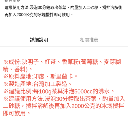
銷售重點
Apple Pay
建議使用方法:浸泡30分鐘取出茶葉，酌量加入二砂糖，攪拌溶解後
再加入2000公克的冰塊攪拌即可飲用。
街口支付
悠遊付
全盈+PAY
詳細說明
相關推薦
AFTEE先享後付
相關說明
※成份:決明子、紅茶、香草粉(葡萄糖、麥芽糊
【關於「AFTEE先享後付」】
ATM付款
AFTEE先享後付是「在收到商品之後才付款」的支付方式。 讓您購物簡單
精、香料)。
便利好安心！
※原料產地:印度、斯里蘭卡。
１．簡單：不需註冊會員、不需綁卡、不需儲值。
運送方式
２．便利：只要手機號碼，簡訊認證，即可結帳。
※製造產地:台灣加工製造。
３．安心：先確認商品／服務後，再付款。
全家取貨付款-重量限制含紙箱10kg，請控制商品重量在9~9.5
※建議比例:每100g茶葉沖泡5000cc的沸水。
kg
※建議使用方法:浸泡30分鐘取出茶葉，酌量加入
【「AFTEE先享後付」結帳流程】
１．於結帳方式選擇「AFTEE先享後付」後，將跳轉至「AFTEE先享後付」
每筆NT$90，滿NT$990(含以上)免運費
二砂糖，攪拌溶解後再加入2000公克的冰塊攪拌
結帳頁面，進行簡訊認證並確認金額後，即可完成結帳。
即可飲用。
２．訂單成立數日內，您將收到繳費通知簡訊。
付款後全家取貨-重量限制含紙箱10kg，請控制商品重量在9~
３．收到繳費通知簡訊後14天內，點擊此簡訊中的連結，可透過四大超商／
9.5kg
ATM／網路銀行／等多元方式進行付款，方視為交易完成。