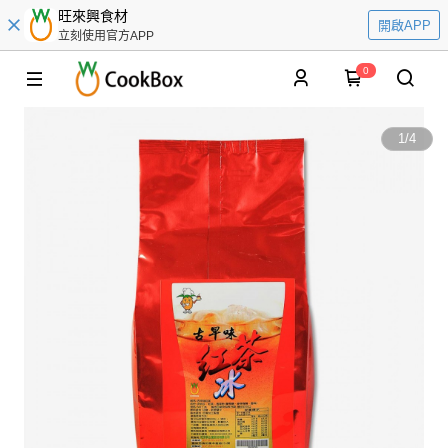
旺來興食材
開啟APP
立刻使用官方APP
0
1
/
4