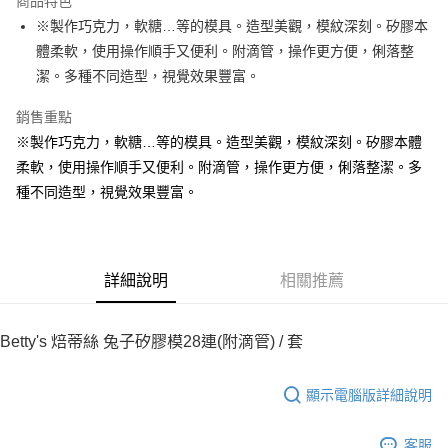
商品特色
Apple Pay
※製作巧克力，軟糖…等的模具。造型美觀，模紋深刻。矽膠本
體柔軟，使用操作順手又便利。附滴管，操作更方便，俐落整
街口支付
潔。多種不同造型，視覺效果豐富。
悠遊付
銷售重點
全盈+PAY
※製作巧克力，軟糖…等的模具。造型美觀，模紋深刻。矽膠本體
柔軟，使用操作順手又便利。附滴管，操作更方便，俐落整潔。多
AFTEE先享後付
種不同造型，視覺效果豐富。
相關說明
【關於「AFTEE先享後付」】
ATM付款
AFTEE先享後付是「在收到商品之後才付款」的支付方式。 讓您購物簡單
便利好安心！
１．簡單：不需註冊會員、不需綁卡、不需儲值。
運送方式
詳細說明
相關推薦
２．便利：只要手機號碼，簡訊認證，即可結帳。
３．安心：先確認商品／服務後，再付款。
全家取貨付款-重量限制含紙箱10kg，請控制商品重量在9~9.5
kg
Betty's 焙蒂絲 兔子矽膠模28連(附滴管) / 套
【「AFTEE先享後付」結帳流程】
１．於結帳方式選擇「AFTEE先享後付」後，將跳轉至「AFTEE先享後付」
每筆NT$90，滿NT$990(含以上)免運費
結帳頁面，進行簡訊認證並確認金額後，即可完成結帳。
顯示電腦版詳細說明
２．訂單成立數日內，您將收到繳費通知簡訊。
付款後全家取貨-重量限制含紙箱10kg，請控制商品重量在9~
３．收到繳費通知簡訊後14天內，點擊此簡訊中的連結，可透過四大超商／
9.5kg
ATM／網路銀行／等多元方式進行付款，方視為交易完成。
客服