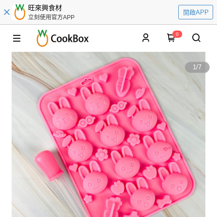
旺來興食材
開啟APP
立刻使用官方APP
0
1
/
7