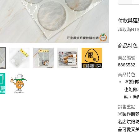
付款與運
超取滿NT$
付款方式
商品特色
信用卡一
商品編號
8865532
超商取貨
商品特色
LINE Pay
※製作
也能做
Apple Pay
味，香
街口支付
銷售重點
※製作餅
悠遊付
名店烘焙
全盈+PAY
品可愛又
AFTEE先