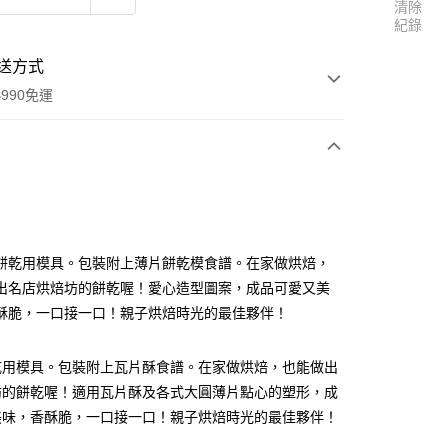
清除
紀錄
送方式
990免運
次付款
付款
餅乾用模具。包裝附上薄片餅乾模食譜。在家做烘焙，
出名店烘焙坊的餅乾喔！愛心造型圖案，成品可愛又美
酥脆，一口接一口！親子烘焙時光的最佳夥伴！
乾用模具。包裝附上瓦片酥食譜。在家做烘焙，也能做出
坊的餅乾喔！適用瓦片酥及各式大圓薄片點心的塑形，成
美味，香酥脆，一口接一口！親子烘焙時光的最佳夥伴！
享後付