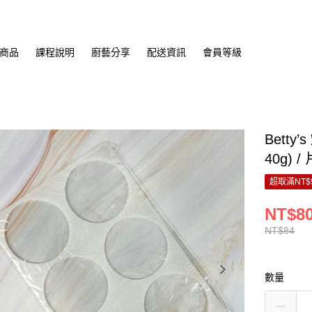
商品
課程說明
廚藝分享
配送資訊
會員等級
Bett
40g) /
超取滿NT$
NT$8
NT$84
數量