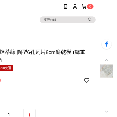
0
y’s 焙蒂絲 圓型6孔瓦片8cm餅乾模 (總重
 片
990免運
0