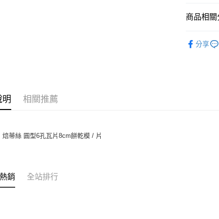
相關說明
商品相關分
【關於「A
ATM付款
AFTEE
【Betty
便利好安
分享
１．簡單
２．便利
運送方式
３．安心
全家取貨付
【「AFT
5kg
１．於結帳
付」結帳
說明
相關推薦
每筆NT$9
２．訂單
３．收到繳
付款後全家
／ATM／
9.5kg
※ 請注意
y's 焙蒂絲 圓型6孔瓦片8cm餅乾模 / 片
絡購買商品
每筆NT$9
先享後付
※ 交易是
7-11取
是否繳費成
5kg
熱銷
全站排行
付客戶支
每筆NT$9
【注意事
１．透過由
付款後7-
交易，需
9.5kg