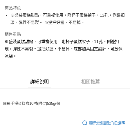
LINE Pay
商品特色
Apple Pay
※盛裝蛋糕甜點，可重複使用。附杯子蛋糕架子，12孔。側邊扣
環，彈性不易裂。 ※提把好握，不易掉。
街口支付
銷售重點
悠遊付
※盛裝蛋糕甜點，可重複使用。附杯子蛋糕架子，11孔。側邊扣
全盈+PAY
環，彈性不易裂。提把好握，不易掉。底部加高固定設計，可放保
冰袋。
AFTEE先享後付
相關說明
【關於「AFTEE先享後付」】
ATM付款
AFTEE先享後付是「在收到商品之後才付款」的支付方式。 讓您購物簡單
便利好安心！
詳細說明
相關推薦
１．簡單：不需註冊會員、不需綁卡、不需儲值。
運送方式
２．便利：只要手機號碼，簡訊認證，即可結帳。
３．安心：先確認商品／服務後，再付款。
全家取貨付款-重量限制含紙箱10kg，請控制商品重量在9~9.5
圓形手提蛋糕盒10吋(附架)535g/個
kg
【「AFTEE先享後付」結帳流程】
１．於結帳方式選擇「AFTEE先享後付」後，將跳轉至「AFTEE先享後付」
每筆NT$90，滿NT$990(含以上)免運費
結帳頁面，進行簡訊認證並確認金額後，即可完成結帳。
２．訂單成立數日內，您將收到繳費通知簡訊。
顯示電腦版詳細說明
付款後全家取貨-重量限制含紙箱10kg，請控制商品重量在9~
３．收到繳費通知簡訊後14天內，點擊此簡訊中的連結，可透過四大超商／