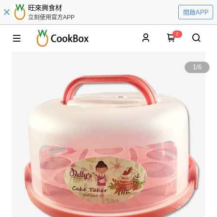
旺來興食材
開啟APP
立刻使用官方APP
0
1
/
6