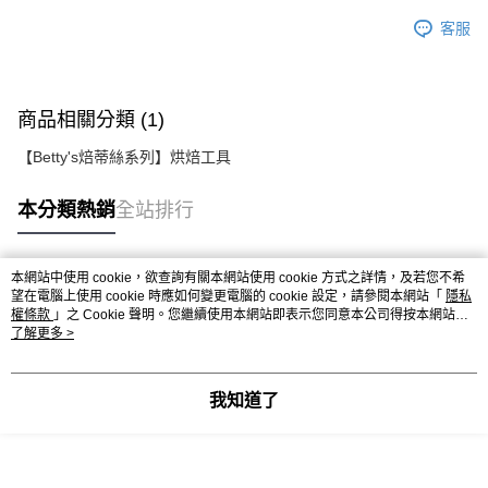
9.5kg
ATM／網路銀行／等多元方式進行付款，方視為交易完成。
客服
※ 請注意：結帳手續完成當下不需立刻繳費，但若您需要取消訂單，請聯絡
每筆NT$90，滿NT$990(含以上)免運費
購買商品的店家。未經商家同意取消之訂單仍視為有效，需透過AFTEE先享
後付繳納相關費用。
7-11取貨付款-重量限制含紙箱10kg，請控制商品重量在9~9.5
※ 交易是否成功請以「AFTEE先享後付 」之結帳頁面顯示為準，若有關於
kg
是否繳費成功／繳費後需取消欲退款等相關疑問，請聯繫「AFTEE先享後付
商品相關分類 (1)
客戶支援中心」
https://netprotections.freshdesk.com/support/home
每筆NT$90，滿NT$990(含以上)免運費
【Betty's焙蒂絲系列】烘焙工具
【注意事項】
付款後7-11取貨-重量限制含紙箱10kg，請控制商品重量在9~
１．透過由恩沛科技股份有限公司提供之「AFTEE先享後付」服務完成之交
9.5kg
本分類熱銷
全站排行
易，需依本服務之必要範圍內提供個人資料，並將交易相關給付款項請求債
權轉讓予恩沛科技股份有限公司。
每筆NT$90，滿NT$990(含以上)免運費
２．關於個人資料處理事宜，請瀏覽以下網址：
https://aftee.tw/terms/#terms3
宅配-新竹物流
本網站中使用 cookie，欲查詢有關本網站使用 cookie 方式之詳情，及若您不希
３．未成年的使用者請事先徵得法定代理人或監護人之同意方可使用
熱門標籤
望在電腦上使用 cookie 時應如何變更電腦的 cookie 設定，請參閱本網站「
隱私
每筆NT$150，滿NT$2,000(含以上)免運費
「AFTEE先享後付」，若未經同意申辦者引起之損失，本公司不負相關責
權條款
」之 Cookie 聲明。您繼續使用本網站即表示您同意本公司得按本網站使
任。
用條款之 Cookie 聲明使用 cookie。
了解更多 >
離島客戶-中華郵政
４．使用「AFTEE先享後付」時，將依據個別帳號之用戶狀況，依本公司即
時審查核予不同之上限額度；若仍有額度不足之情形，本公司將視審查結果
每筆NT$120，滿NT$2,000(含以上)免運費
請求用戶進行身份認證。
我知道了
５．嚴禁一人註冊多個帳號或使用他人資訊註冊。若發現惡意使用之情形，
恩沛科技股份有限公司將有權停止該用戶之使用額度並採取法律行動。