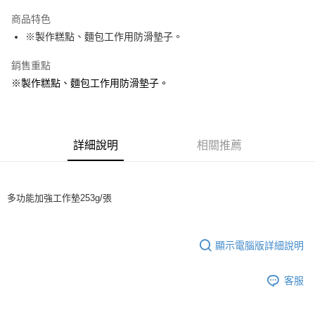
LINE Pay
商品特色
Apple Pay
※製作糕點、麵包工作用防滑墊子。
街口支付
銷售重點
※製作糕點、麵包工作用防滑墊子。
悠遊付
全盈+PAY
AFTEE先享後付
詳細說明
相關推薦
相關說明
【關於「AFTEE先享後付」】
ATM付款
AFTEE先享後付是「在收到商品之後才付款」的支付方式。 讓您購物簡單
便利好安心！
多功能加強工作墊253g/張
１．簡單：不需註冊會員、不需綁卡、不需儲值。
運送方式
２．便利：只要手機號碼，簡訊認證，即可結帳。
３．安心：先確認商品／服務後，再付款。
全家取貨付款-重量限制含紙箱10kg，請控制商品重量在9~9.5
顯示電腦版詳細說明
kg
【「AFTEE先享後付」結帳流程】
１．於結帳方式選擇「AFTEE先享後付」後，將跳轉至「AFTEE先享後付」
每筆NT$90，滿NT$990(含以上)免運費
客服
結帳頁面，進行簡訊認證並確認金額後，即可完成結帳。
２．訂單成立數日內，您將收到繳費通知簡訊。
付款後全家取貨-重量限制含紙箱10kg，請控制商品重量在9~
３．收到繳費通知簡訊後14天內，點擊此簡訊中的連結，可透過四大超商／