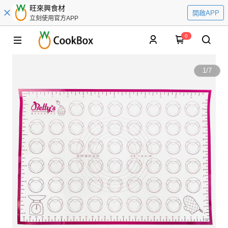
旺來興食材
開啟APP
立刻使用官方APP
0
1
/
7