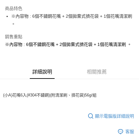
LINE Pay
商品特色
Apple Pay
※內容物 : 6個不鏽鋼花嘴 + 2個拋棄式擠花袋 + 1個花嘴清潔刷
。
街口支付
銷售重點
悠遊付
※內容物 : 6個不鏽鋼花嘴 + 2個拋棄式擠花袋 + 1個花嘴清潔刷 。
全盈+PAY
AFTEE先享後付
相關說明
詳細說明
相關推薦
【關於「AFTEE先享後付」】
ATM付款
AFTEE先享後付是「在收到商品之後才付款」的支付方式。 讓您購物簡單
便利好安心！
１．簡單：不需註冊會員、不需綁卡、不需儲值。
運送方式
(小A)花嘴6入(#304不鏽鋼)(附清潔刷、擠花袋)56g/組
２．便利：只要手機號碼，簡訊認證，即可結帳。
３．安心：先確認商品／服務後，再付款。
全家取貨付款-重量限制含紙箱10kg，請控制商品重量在9~9.5
kg
【「AFTEE先享後付」結帳流程】
顯示電腦版詳細說明
１．於結帳方式選擇「AFTEE先享後付」後，將跳轉至「AFTEE先享後付」
每筆NT$90，滿NT$990(含以上)免運費
結帳頁面，進行簡訊認證並確認金額後，即可完成結帳。
２．訂單成立數日內，您將收到繳費通知簡訊。
客服
付款後全家取貨-重量限制含紙箱10kg，請控制商品重量在9~
３．收到繳費通知簡訊後14天內，點擊此簡訊中的連結，可透過四大超商／