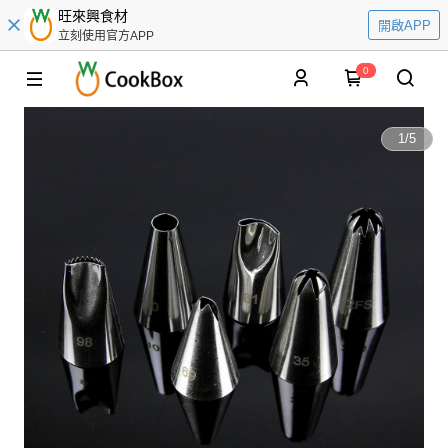
旺來興食材
開啟APP
立刻使用官方APP
0
1
/
5