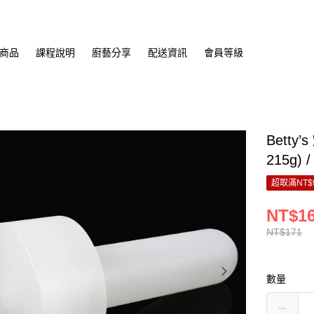
商品
課程說明
廚藝分享
配送資訊
會員等級
Bett
215g) 
超取滿NT$
NT$1
NT$171
數量