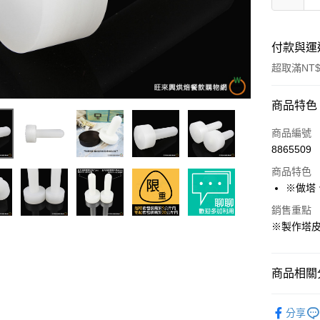
付款與運
超取滿NT$
付款方式
商品特色
信用卡一
商品編號
8865509
超商取貨
商品特色
LINE Pay
※做塔
Apple Pay
銷售重點
※製作塔
街口支付
悠遊付
商品相關分
全盈+PAY
【Betty
分享
AFTEE先