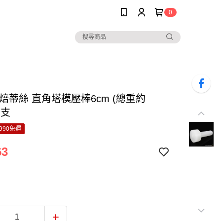
0
y’s 焙蒂絲 直角塔模壓棒6cm (總重約
/ 支
990免運
63