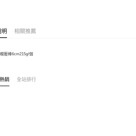
相關說明
【關於「A
ATM付款
AFTEE
便利好安
１．簡單
說明
相關推薦
２．便利
運送方式
３．安心
全家取貨付
【「AFT
模壓棒6cm215g/個
5kg
１．於結帳
付」結帳
每筆NT$9
２．訂單
３．收到繳
付款後全家
／ATM／
熱銷
全站排行
9.5kg
※ 請注意
絡購買商品
每筆NT$9
先享後付
※ 交易是
7-11取
是否繳費成
5kg
付客戶支
每筆NT$9
【注意事
１．透過由
付款後7-
交易，需
9.5kg