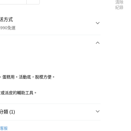
清除
紀錄
送方式
990免運
次付款
付款
、蛋糕用。活動底，脫模方便。
皮或派皮的輔助工具。
類 (1)
's焙蒂絲系列】烘焙工具
客服
享後付