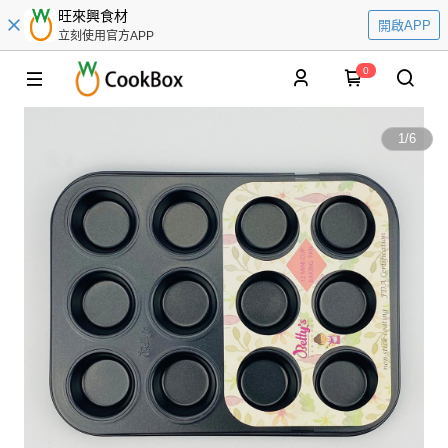
旺來興食材
開啟APP
立刻使用官方APP
0
1
/
6