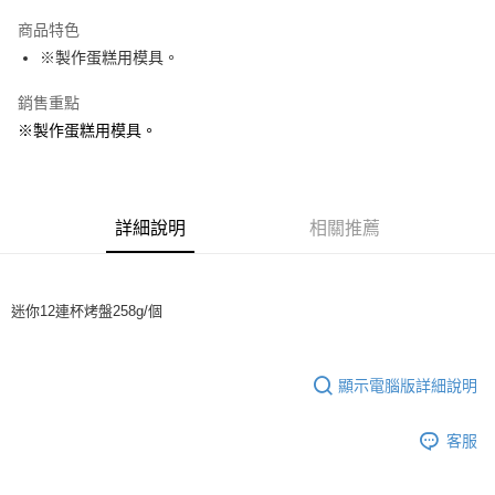
LINE Pay
商品特色
Apple Pay
※製作蛋糕用模具。
街口支付
銷售重點
※製作蛋糕用模具。
悠遊付
全盈+PAY
AFTEE先享後付
詳細說明
相關推薦
相關說明
【關於「AFTEE先享後付」】
ATM付款
AFTEE先享後付是「在收到商品之後才付款」的支付方式。 讓您購物簡單
便利好安心！
迷你12連杯烤盤258g/個
１．簡單：不需註冊會員、不需綁卡、不需儲值。
運送方式
２．便利：只要手機號碼，簡訊認證，即可結帳。
３．安心：先確認商品／服務後，再付款。
全家取貨付款-重量限制含紙箱10kg，請控制商品重量在9~9.5
顯示電腦版詳細說明
kg
【「AFTEE先享後付」結帳流程】
１．於結帳方式選擇「AFTEE先享後付」後，將跳轉至「AFTEE先享後付」
每筆NT$90，滿NT$990(含以上)免運費
客服
結帳頁面，進行簡訊認證並確認金額後，即可完成結帳。
２．訂單成立數日內，您將收到繳費通知簡訊。
付款後全家取貨-重量限制含紙箱10kg，請控制商品重量在9~
３．收到繳費通知簡訊後14天內，點擊此簡訊中的連結，可透過四大超商／