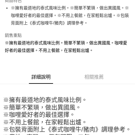
商品特色
Apple Pay
※擁有最道地的泰式風味比例。※簡單不繁瑣，做出異國風。※
咖哩愛好者的最佳選擇。※不用上餐館，在家輕鬆出爐。※包裝
街口支付
背面附上《泰式咖哩牛/豬肉》調理參考。
悠遊付
銷售重點
全盈+PAY
※擁有最道地的泰式風味比例。簡單不繁瑣，做出異國風。咖哩愛
好者的最佳選擇。不用上餐館，在家輕鬆出爐。
AFTEE先享後付
相關說明
【關於「AFTEE先享後付」】
ATM付款
AFTEE先享後付是「在收到商品之後才付款」的支付方式。 讓您購物簡單
便利好安心！
詳細說明
相關推薦
１．簡單：不需註冊會員、不需綁卡、不需儲值。
運送方式
２．便利：只要手機號碼，簡訊認證，即可結帳。
３．安心：先確認商品／服務後，再付款。
全家取貨付款-重量限制含紙箱10kg，請控制商品重量在9~9.5
※擁有最道地的泰式風味比例。
kg
【「AFTEE先享後付」結帳流程】
※簡單不繁瑣，做出異國風。
１．於結帳方式選擇「AFTEE先享後付」後，將跳轉至「AFTEE先享後付」
每筆NT$90，滿NT$990(含以上)免運費
※咖哩愛好者的最佳選擇。
結帳頁面，進行簡訊認證並確認金額後，即可完成結帳。
２．訂單成立數日內，您將收到繳費通知簡訊。
付款後全家取貨-重量限制含紙箱10kg，請控制商品重量在9~
※不用上餐館，在家輕鬆出爐。
３．收到繳費通知簡訊後14天內，點擊此簡訊中的連結，可透過四大超商／
※包裝背面附上《泰式咖哩牛/豬肉》調理參考。
9.5kg
ATM／網路銀行／等多元方式進行付款，方視為交易完成。