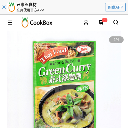
旺來興食材
開啟APP
立刻使用官方APP
0
1
/
4