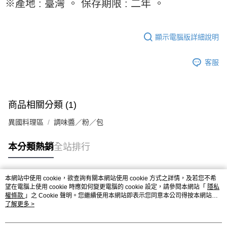
※ 請注意：結帳手續完成當下不需立刻繳費，但若您需要取消訂單，請聯絡
※產地 : 臺灣 。 保存期限 : 二年 。
每筆NT$90，滿NT$990(含以上)免運費
購買商品的店家。未經商家同意取消之訂單仍視為有效，需透過AFTEE先享
後付繳納相關費用。
7-11取貨付款-重量限制含紙箱10kg，請控制商品重量在9~9.5
※ 交易是否成功請以「AFTEE先享後付 」之結帳頁面顯示為準，若有關於
kg
顯示電腦版詳細說明
是否繳費成功／繳費後需取消欲退款等相關疑問，請聯繫「AFTEE先享後付
客戶支援中心」
https://netprotections.freshdesk.com/support/home
每筆NT$90，滿NT$990(含以上)免運費
客服
【注意事項】
付款後7-11取貨-重量限制含紙箱10kg，請控制商品重量在9~
１．透過由恩沛科技股份有限公司提供之「AFTEE先享後付」服務完成之交
9.5kg
易，需依本服務之必要範圍內提供個人資料，並將交易相關給付款項請求債
權轉讓予恩沛科技股份有限公司。
每筆NT$90，滿NT$990(含以上)免運費
２．關於個人資料處理事宜，請瀏覽以下網址：
商品相關分類 (1)
https://aftee.tw/terms/#terms3
宅配-新竹物流
３．未成年的使用者請事先徵得法定代理人或監護人之同意方可使用
異國料理區
調味醬／粉／包
每筆NT$150，滿NT$2,000(含以上)免運費
「AFTEE先享後付」，若未經同意申辦者引起之損失，本公司不負相關責
任。
離島客戶-中華郵政
本分類熱銷
全站排行
４．使用「AFTEE先享後付」時，將依據個別帳號之用戶狀況，依本公司即
時審查核予不同之上限額度；若仍有額度不足之情形，本公司將視審查結果
每筆NT$120，滿NT$2,000(含以上)免運費
請求用戶進行身份認證。
５．嚴禁一人註冊多個帳號或使用他人資訊註冊。若發現惡意使用之情形，
本網站中使用 cookie，欲查詢有關本網站使用 cookie 方式之詳情，及若您不希
恩沛科技股份有限公司將有權停止該用戶之使用額度並採取法律行動。
熱門標籤
望在電腦上使用 cookie 時應如何變更電腦的 cookie 設定，請參閱本網站「
隱私
權條款
」之 Cookie 聲明。您繼續使用本網站即表示您同意本公司得按本網站使
用條款之 Cookie 聲明使用 cookie。
了解更多 >