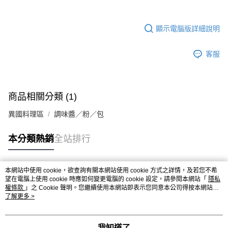
kg
【「AFTEE先享後付」結帳流程】
１．於結帳方式選擇「AFTEE先享後付」後，將跳轉至「AFTEE先享後付」
每筆NT$90，滿NT$990(含以上)免運費
結帳頁面，進行簡訊認證並確認金額後，即可完成結帳。
顯示電腦版詳細說明
２．訂單成立數日內，您將收到繳費通知簡訊。
付款後全家取貨-重量限制含紙箱10kg，請控制商品重量在9~
３．收到繳費通知簡訊後14天內，點擊此簡訊中的連結，可透過四大超商／
9.5kg
ATM／網路銀行／等多元方式進行付款，方視為交易完成。
客服
※ 請注意：結帳手續完成當下不需立刻繳費，但若您需要取消訂單，請聯絡
每筆NT$90，滿NT$990(含以上)免運費
購買商品的店家。未經商家同意取消之訂單仍視為有效，需透過AFTEE先享
後付繳納相關費用。
7-11取貨付款-重量限制含紙箱10kg，請控制商品重量在9~9.5
※ 交易是否成功請以「AFTEE先享後付 」之結帳頁面顯示為準，若有關於
kg
是否繳費成功／繳費後需取消欲退款等相關疑問，請聯繫「AFTEE先享後付
商品相關分類 (1)
客戶支援中心」
https://netprotections.freshdesk.com/support/home
每筆NT$90，滿NT$990(含以上)免運費
異國料理區
調味醬／粉／包
【注意事項】
付款後7-11取貨-重量限制含紙箱10kg，請控制商品重量在9~
１．透過由恩沛科技股份有限公司提供之「AFTEE先享後付」服務完成之交
9.5kg
本分類熱銷
全站排行
易，需依本服務之必要範圍內提供個人資料，並將交易相關給付款項請求債
權轉讓予恩沛科技股份有限公司。
每筆NT$90，滿NT$990(含以上)免運費
２．關於個人資料處理事宜，請瀏覽以下網址：
https://aftee.tw/terms/#terms3
宅配-新竹物流
本網站中使用 cookie，欲查詢有關本網站使用 cookie 方式之詳情，及若您不希
熱門標籤
３．未成年的使用者請事先徵得法定代理人或監護人之同意方可使用
望在電腦上使用 cookie 時應如何變更電腦的 cookie 設定，請參閱本網站「
隱私
每筆NT$150，滿NT$2,000(含以上)免運費
「AFTEE先享後付」，若未經同意申辦者引起之損失，本公司不負相關責
權條款
」之 Cookie 聲明。您繼續使用本網站即表示您同意本公司得按本網站使
任。
用條款之 Cookie 聲明使用 cookie。
了解更多 >
離島客戶-中華郵政
４．使用「AFTEE先享後付」時，將依據個別帳號之用戶狀況，依本公司即
時審查核予不同之上限額度；若仍有額度不足之情形，本公司將視審查結果
每筆NT$120，滿NT$2,000(含以上)免運費
請求用戶進行身份認證。
我知道了