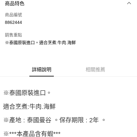
商品特色
信用卡一次付款
商品編號
超商取貨付款
8862444
LINE Pay
銷售重點
Apple Pay
※泰國原裝進口。適合烹煮:牛肉.海鮮
街口支付
悠遊付
詳細說明
相關推薦
全盈+PAY
AFTEE先享後付
※泰國原裝進口。
相關說明
【關於「AFTEE先享後付」】
ATM付款
適合烹煮:牛肉.海鮮
AFTEE先享後付是「在收到商品之後才付款」的支付方式。 讓您購物簡單
便利好安心！
１．簡單：不需註冊會員、不需綁卡、不需儲值。
※產地 : 泰國曼谷 。保存期限 : 2年 。
運送方式
２．便利：只要手機號碼，簡訊認證，即可結帳。
３．安心：先確認商品／服務後，再付款。
全家取貨付款-重量限制含紙箱10kg，請控制商品重量在9~9.5
※***本產品含有蝦***