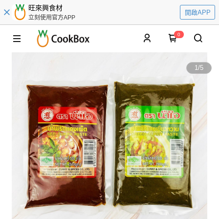
旺來興食材
開啟APP
立刻使用官方APP
0
1
/
5