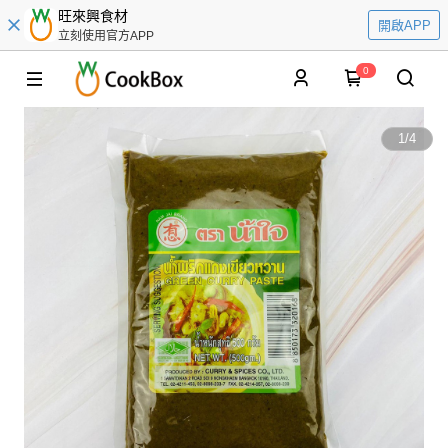
旺來興食材
開啟APP
立刻使用官方APP
0
1
/
4