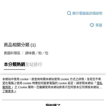
kg
【「AFTEE先享後付」結帳流程】
１．於結帳方式選擇「AFTEE先享後付」後，將跳轉至「AFTEE先享後付」
每筆NT$90，滿NT$990(含以上)免運費
結帳頁面，進行簡訊認證並確認金額後，即可完成結帳。
顯示電腦版詳細說明
２．訂單成立數日內，您將收到繳費通知簡訊。
付款後全家取貨-重量限制含紙箱10kg，請控制商品重量在9~
３．收到繳費通知簡訊後14天內，點擊此簡訊中的連結，可透過四大超商／
9.5kg
ATM／網路銀行／等多元方式進行付款，方視為交易完成。
客服
※ 請注意：結帳手續完成當下不需立刻繳費，但若您需要取消訂單，請聯絡
每筆NT$90，滿NT$990(含以上)免運費
購買商品的店家。未經商家同意取消之訂單仍視為有效，需透過AFTEE先享
後付繳納相關費用。
7-11取貨付款-重量限制含紙箱10kg，請控制商品重量在9~9.5
※ 交易是否成功請以「AFTEE先享後付 」之結帳頁面顯示為準，若有關於
kg
是否繳費成功／繳費後需取消欲退款等相關疑問，請聯繫「AFTEE先享後付
商品相關分類 (1)
客戶支援中心」
https://netprotections.freshdesk.com/support/home
每筆NT$90，滿NT$990(含以上)免運費
異國料理區
調味醬／粉／包
【注意事項】
付款後7-11取貨-重量限制含紙箱10kg，請控制商品重量在9~
１．透過由恩沛科技股份有限公司提供之「AFTEE先享後付」服務完成之交
9.5kg
本分類熱銷
全站排行
易，需依本服務之必要範圍內提供個人資料，並將交易相關給付款項請求債
權轉讓予恩沛科技股份有限公司。
每筆NT$90，滿NT$990(含以上)免運費
２．關於個人資料處理事宜，請瀏覽以下網址：
https://aftee.tw/terms/#terms3
宅配-新竹物流
本網站中使用 cookie，欲查詢有關本網站使用 cookie 方式之詳情，及若您不希
熱門標籤
３．未成年的使用者請事先徵得法定代理人或監護人之同意方可使用
望在電腦上使用 cookie 時應如何變更電腦的 cookie 設定，請參閱本網站「
隱私
每筆NT$150，滿NT$2,000(含以上)免運費
「AFTEE先享後付」，若未經同意申辦者引起之損失，本公司不負相關責
權條款
」之 Cookie 聲明。您繼續使用本網站即表示您同意本公司得按本網站使
任。
用條款之 Cookie 聲明使用 cookie。
了解更多 >
離島客戶-中華郵政
４．使用「AFTEE先享後付」時，將依據個別帳號之用戶狀況，依本公司即
時審查核予不同之上限額度；若仍有額度不足之情形，本公司將視審查結果
每筆NT$120，滿NT$2,000(含以上)免運費
請求用戶進行身份認證。
我知道了