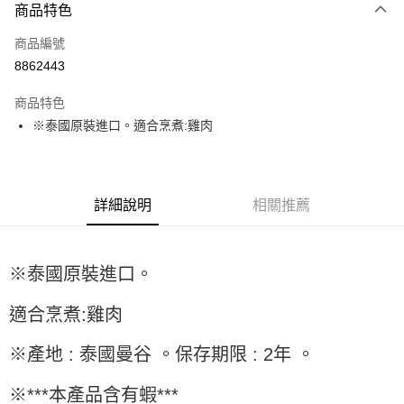
商品特色
信用卡一次付款
商品編號
超商取貨付款
8862443
LINE Pay
商品特色
Apple Pay
※泰國原裝進口。適合烹煮:雞肉
街口支付
悠遊付
詳細說明
相關推薦
全盈+PAY
AFTEE先享後付
※泰國原裝進口。
相關說明
【關於「AFTEE先享後付」】
ATM付款
適合烹煮:雞肉
AFTEE先享後付是「在收到商品之後才付款」的支付方式。 讓您購物簡單
便利好安心！
１．簡單：不需註冊會員、不需綁卡、不需儲值。
※產地 : 泰國曼谷 。保存期限 : 2年 。
運送方式
２．便利：只要手機號碼，簡訊認證，即可結帳。
３．安心：先確認商品／服務後，再付款。
全家取貨付款-重量限制含紙箱10kg，請控制商品重量在9~9.5
※***本產品含有蝦***