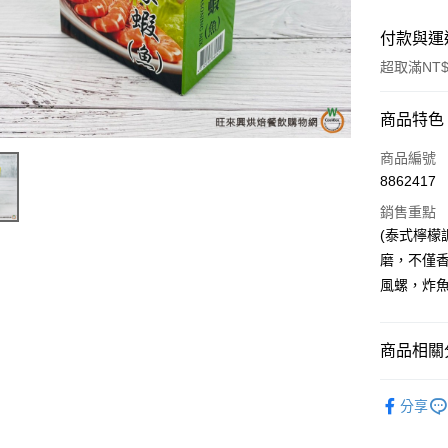
付款與運
超取滿NT$
付款方式
商品特色
信用卡一
商品編號
8862417
超商取貨
銷售重點
LINE Pay
(泰式檸檬
磨，不僅
Apple Pay
風螺，炸
街口支付
悠遊付
商品相關分
全盈+PAY
異國料理
分享
AFTEE先
相關說明