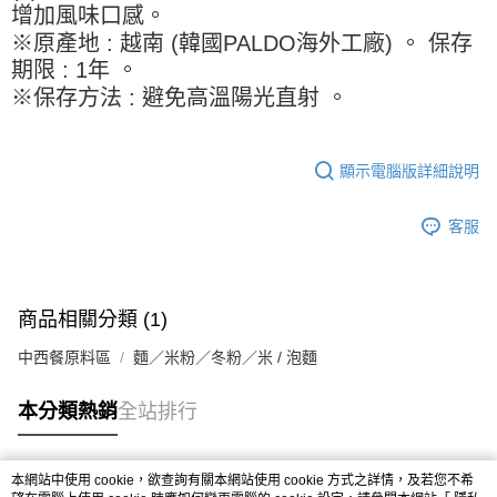
※ 請注意：結帳手續完成當下不需立刻繳費，但若您需要取消訂單，請聯絡
每筆NT$90，滿NT$990(含以上)免運費
增加風味口感。
購買商品的店家。未經商家同意取消之訂單仍視為有效，需透過AFTEE先享
※原產地 : 越南 (韓國PALDO海外工廠) 。 保存
後付繳納相關費用。
7-11取貨付款-重量限制含紙箱10kg，請控制商品重量在9~9.5
※ 交易是否成功請以「AFTEE先享後付 」之結帳頁面顯示為準，若有關於
期限 : 1年 。
kg
是否繳費成功／繳費後需取消欲退款等相關疑問，請聯繫「AFTEE先享後付
※保存方法 : 避免高溫陽光直射 。
客戶支援中心」
https://netprotections.freshdesk.com/support/home
每筆NT$90，滿NT$990(含以上)免運費
【注意事項】
付款後7-11取貨-重量限制含紙箱10kg，請控制商品重量在9~
１．透過由恩沛科技股份有限公司提供之「AFTEE先享後付」服務完成之交
顯示電腦版詳細說明
9.5kg
易，需依本服務之必要範圍內提供個人資料，並將交易相關給付款項請求債
權轉讓予恩沛科技股份有限公司。
每筆NT$90，滿NT$990(含以上)免運費
２．關於個人資料處理事宜，請瀏覽以下網址：
客服
https://aftee.tw/terms/#terms3
宅配-新竹物流
３．未成年的使用者請事先徵得法定代理人或監護人之同意方可使用
每筆NT$150，滿NT$2,000(含以上)免運費
「AFTEE先享後付」，若未經同意申辦者引起之損失，本公司不負相關責
任。
離島客戶-中華郵政
商品相關分類 (1)
４．使用「AFTEE先享後付」時，將依據個別帳號之用戶狀況，依本公司即
時審查核予不同之上限額度；若仍有額度不足之情形，本公司將視審查結果
每筆NT$120，滿NT$2,000(含以上)免運費
中西餐原料區
麵／米粉／冬粉／米 / 泡麵
請求用戶進行身份認證。
５．嚴禁一人註冊多個帳號或使用他人資訊註冊。若發現惡意使用之情形，
恩沛科技股份有限公司將有權停止該用戶之使用額度並採取法律行動。
本分類熱銷
全站排行
本網站中使用 cookie，欲查詢有關本網站使用 cookie 方式之詳情，及若您不希