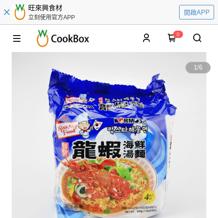
旺來興食材
開啟APP
立刻使用官方APP
0
1
/
6