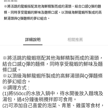
銷售重點
Apple Pay
※將活跳的龍蝦搭配其他海鮮精製而成的湯頭，結合口感Q彈的麵
條，同時享受龍蝦的鮮味及麵條口感。以頂級海鮮龍蝦所製成的高
街口支付
鮮湯頭與Q彈麵條的夢幻組合。
悠遊付
全盈+PAY
詳細說明
相關推薦
AFTEE先享後付
相關說明
【關於「AFTEE先享後付」】
ATM付款
AFTEE先享後付是「在收到商品之後才付款」的支付方式。 讓您購物簡單
※將活跳的龍蝦搭配其他海鮮精製而成的湯頭，
便利好安心！
結合口感Q彈的麵條，同時享受龍蝦的鮮味及麵
１．簡單：不需註冊會員、不需綁卡、不需儲值。
運送方式
條口感。
２．便利：只要手機號碼，簡訊認證，即可結帳。
３．安心：先確認商品／服務後，再付款。
※以頂級海鮮龍蝦所製成的高鮮湯頭與Q彈麵條
全家取貨付款-重量限制含紙箱10kg，請控制商品重量在9~9.5
的夢幻組合。
kg
【「AFTEE先享後付」結帳流程】
※調理方式 :
１．於結帳方式選擇「AFTEE先享後付」後，將跳轉至「AFTEE先享後付」
每筆NT$90，滿NT$990(含以上)免運費
結帳頁面，進行簡訊認證並確認金額後，即可完成結帳。
(1)將550cc的水放入鍋中，待水開後放入麵塊及
２．訂單成立數日內，您將收到繳費通知簡訊。
付款後全家取貨-重量限制含紙箱10kg，請控制商品重量在9~
湯包，過4分鐘後稍攪拌即可食用。
３．收到繳費通知簡訊後14天內，點擊此簡訊中的連結，可透過四大超商／
9.5kg
ATM／網路銀行／等多元方式進行付款，方視為交易完成。
(2)可添加自己喜愛的泡菜、青蔥、雞蛋等食材，