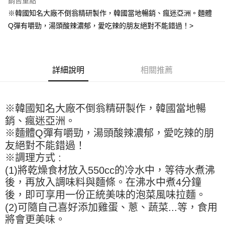
銷售重點
Apple Pay
※韓國知名大廠不倒翁精研製作，韓國當地暢銷、瘋迷亞洲。麵體
Q彈有嚼勁，湯頭酸辣濃郁，愛吃辣的朋友絕對不能錯過！>
街口支付
悠遊付
全盈+PAY
詳細說明
相關推薦
AFTEE先享後付
相關說明
※韓國知名大廠不倒翁精研製作，韓國當地暢
【關於「AFTEE先享後付」】
ATM付款
AFTEE先享後付是「在收到商品之後才付款」的支付方式。 讓您購物簡單
銷、瘋迷亞洲。
便利好安心！
※麵體Q彈有嚼勁，湯頭酸辣濃郁，愛吃辣的朋
１．簡單：不需註冊會員、不需綁卡、不需儲值。
運送方式
友絕對不能錯過！
２．便利：只要手機號碼，簡訊認證，即可結帳。
３．安心：先確認商品／服務後，再付款。
※調理方式 :
全家取貨付款-重量限制含紙箱10kg，請控制商品重量在9~9.5
(1)將乾燥食材放入550cc的冷水中，等待水煮沸
kg
【「AFTEE先享後付」結帳流程】
後，再放入調味料與麵條。在沸水中煮4分鐘
１．於結帳方式選擇「AFTEE先享後付」後，將跳轉至「AFTEE先享後付」
每筆NT$90，滿NT$990(含以上)免運費
結帳頁面，進行簡訊認證並確認金額後，即可完成結帳。
後，即可享用一份正統美味的泡菜風味拉麵。
２．訂單成立數日內，您將收到繳費通知簡訊。
付款後全家取貨-重量限制含紙箱10kg，請控制商品重量在9~
(2)可隨自己喜好添加雞蛋、蔥、蔬菜...等，食用
３．收到繳費通知簡訊後14天內，點擊此簡訊中的連結，可透過四大超商／
9.5kg
ATM／網路銀行／等多元方式進行付款，方視為交易完成。
將會更美味。