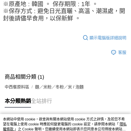
※ 請注意：結帳手續完成當下不需立刻繳費，但若您需要取消訂單，請聯絡
每筆NT$90，滿NT$990(含以上)免運費
※原產地 : 韓國 。 保存期限 : 1年 。
購買商品的店家。未經商家同意取消之訂單仍視為有效，需透過AFTEE先享
※保存方式 : 避免日光直曬、高溫、潮濕處，開
後付繳納相關費用。
7-11取貨付款-重量限制含紙箱10kg，請控制商品重量在9~9.5
※ 交易是否成功請以「AFTEE先享後付 」之結帳頁面顯示為準，若有關於
封後請儘早食用，以保新鮮 。
kg
是否繳費成功／繳費後需取消欲退款等相關疑問，請聯繫「AFTEE先享後付
客戶支援中心」
https://netprotections.freshdesk.com/support/home
每筆NT$90，滿NT$990(含以上)免運費
顯示電腦版詳細說明
【注意事項】
付款後7-11取貨-重量限制含紙箱10kg，請控制商品重量在9~
１．透過由恩沛科技股份有限公司提供之「AFTEE先享後付」服務完成之交
9.5kg
易，需依本服務之必要範圍內提供個人資料，並將交易相關給付款項請求債
客服
權轉讓予恩沛科技股份有限公司。
每筆NT$90，滿NT$990(含以上)免運費
２．關於個人資料處理事宜，請瀏覽以下網址：
https://aftee.tw/terms/#terms3
宅配-新竹物流
３．未成年的使用者請事先徵得法定代理人或監護人之同意方可使用
每筆NT$150，滿NT$2,000(含以上)免運費
「AFTEE先享後付」，若未經同意申辦者引起之損失，本公司不負相關責
商品相關分類 (1)
任。
離島客戶-中華郵政
４．使用「AFTEE先享後付」時，將依據個別帳號之用戶狀況，依本公司即
中西餐原料區
麵／米粉／冬粉／米 / 泡麵
時審查核予不同之上限額度；若仍有額度不足之情形，本公司將視審查結果
每筆NT$120，滿NT$2,000(含以上)免運費
請求用戶進行身份認證。
本分類熱銷
全站排行
５．嚴禁一人註冊多個帳號或使用他人資訊註冊。若發現惡意使用之情形，
恩沛科技股份有限公司將有權停止該用戶之使用額度並採取法律行動。
本網站中使用 cookie，欲查詢有關本網站使用 cookie 方式之詳情，及若您不希
熱門標籤
望在電腦上使用 cookie 時應如何變更電腦的 cookie 設定，請參閱本網站「
隱私
權條款
」之 Cookie 聲明。您繼續使用本網站即表示您同意本公司得按本網站使