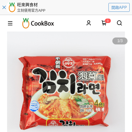
旺來興食材
開啟APP
立刻使用官方APP
0
1
/
3