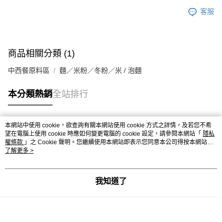
※ 請注意：結帳手續完成當下不需立刻繳費，但若您需要取消訂單，請聯絡
每筆NT$90，滿NT$990(含以上)免運費
購買商品的店家。未經商家同意取消之訂單仍視為有效，需透過AFTEE先享
客服
後付繳納相關費用。
7-11取貨付款-重量限制含紙箱10kg，請控制商品重量在9~9.5
※ 交易是否成功請以「AFTEE先享後付 」之結帳頁面顯示為準，若有關於
kg
是否繳費成功／繳費後需取消欲退款等相關疑問，請聯繫「AFTEE先享後付
客戶支援中心」
https://netprotections.freshdesk.com/support/home
每筆NT$90，滿NT$990(含以上)免運費
商品相關分類 (1)
【注意事項】
付款後7-11取貨-重量限制含紙箱10kg，請控制商品重量在9~
中西餐原料區
麵／米粉／冬粉／米 / 泡麵
１．透過由恩沛科技股份有限公司提供之「AFTEE先享後付」服務完成之交
9.5kg
易，需依本服務之必要範圍內提供個人資料，並將交易相關給付款項請求債
權轉讓予恩沛科技股份有限公司。
每筆NT$90，滿NT$990(含以上)免運費
本分類熱銷
全站排行
２．關於個人資料處理事宜，請瀏覽以下網址：
https://aftee.tw/terms/#terms3
宅配-新竹物流
３．未成年的使用者請事先徵得法定代理人或監護人之同意方可使用
每筆NT$150，滿NT$2,000(含以上)免運費
本網站中使用 cookie，欲查詢有關本網站使用 cookie 方式之詳情，及若您不希
「AFTEE先享後付」，若未經同意申辦者引起之損失，本公司不負相關責
熱門標籤
望在電腦上使用 cookie 時應如何變更電腦的 cookie 設定，請參閱本網站「
隱私
任。
離島客戶-中華郵政
權條款
」之 Cookie 聲明。您繼續使用本網站即表示您同意本公司得按本網站使
４．使用「AFTEE先享後付」時，將依據個別帳號之用戶狀況，依本公司即
用條款之 Cookie 聲明使用 cookie。
了解更多 >
時審查核予不同之上限額度；若仍有額度不足之情形，本公司將視審查結果
每筆NT$120，滿NT$2,000(含以上)免運費
請求用戶進行身份認證。
５．嚴禁一人註冊多個帳號或使用他人資訊註冊。若發現惡意使用之情形，
恩沛科技股份有限公司將有權停止該用戶之使用額度並採取法律行動。
我知道了