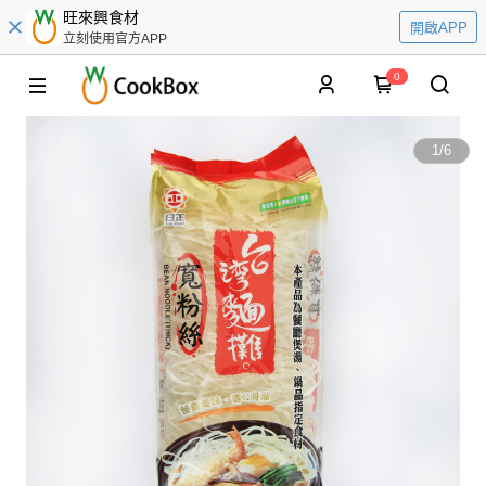
旺來興食材
開啟APP
立刻使用官方APP
0
1
/
6