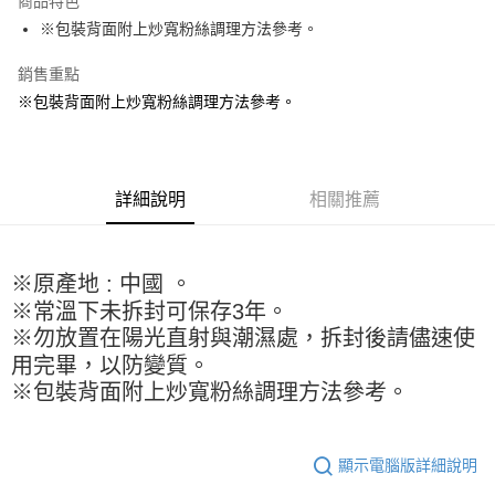
商品特色
Apple Pay
※包裝背面附上炒寬粉絲調理方法參考。
街口支付
銷售重點
※包裝背面附上炒寬粉絲調理方法參考。
悠遊付
全盈+PAY
AFTEE先享後付
詳細說明
相關推薦
相關說明
【關於「AFTEE先享後付」】
ATM付款
AFTEE先享後付是「在收到商品之後才付款」的支付方式。 讓您購物簡單
便利好安心！
※原產地 : 中國 。
１．簡單：不需註冊會員、不需綁卡、不需儲值。
※常溫下未拆封可保存3年。
運送方式
２．便利：只要手機號碼，簡訊認證，即可結帳。
※勿放置在陽光直射與潮濕處，拆封後請儘速使
３．安心：先確認商品／服務後，再付款。
全家取貨付款-重量限制含紙箱10kg，請控制商品重量在9~9.5
用完畢，以防變質。
kg
【「AFTEE先享後付」結帳流程】
※包裝背面附上炒寬粉絲調理方法參考。
１．於結帳方式選擇「AFTEE先享後付」後，將跳轉至「AFTEE先享後付」
每筆NT$90，滿NT$990(含以上)免運費
結帳頁面，進行簡訊認證並確認金額後，即可完成結帳。
２．訂單成立數日內，您將收到繳費通知簡訊。
付款後全家取貨-重量限制含紙箱10kg，請控制商品重量在9~
３．收到繳費通知簡訊後14天內，點擊此簡訊中的連結，可透過四大超商／
顯示電腦版詳細說明
9.5kg
ATM／網路銀行／等多元方式進行付款，方視為交易完成。