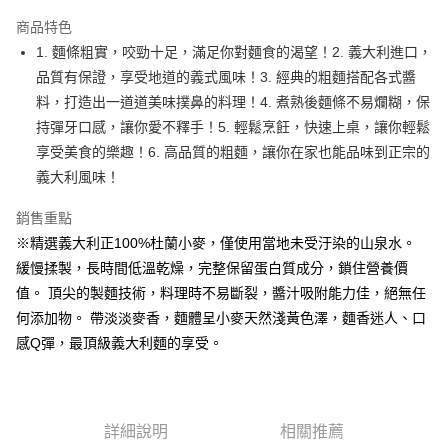
LINE Pay
商品特色
Apple Pay
1. 麵條粗實，咬勁十足，滿足你對麵食的渴望！2. 義大利進口，
品質有保證，享受地道的義式風味！3. 經典的粗麵搭配各式醬
街口支付
料，打造出一道道美味撲鼻的料理！4. 煮熟後麵條不易爛糊，保
悠遊付
持彈牙口感，讓你愛不釋手！5. 輕鬆烹飪，快速上桌，讓你輕鬆
享受美食的樂趣！6. 高品質的粗麵，讓你在家也能品味到正宗的
全盈+PAY
義大利風味！
AFTEE先享後付
銷售重點
相關說明
※精選義大利正100%杜蘭小麥，僅使用當地未受汙染的山泉水。
【關於「AFTEE先享後付」】
ATM付款
AFTEE先享後付是「在收到商品之後才付款」的支付方式。 讓您購物簡單
緩慢揉製，長時間低溫乾燥，完整保留蛋白質成分，鎖住營養價
便利好安心！
值。 頂尖的製麵技術，料理時不易斷裂，醬汁吸附能力佳，絕無任
１．簡單：不需註冊會員、不需綁卡、不需儲值。
運送方式
２．便利：只要手機號碼，簡訊認證，即可結帳。
何添加物。 帶淡淡麥香，麵體呈小麥天然淺黃色澤，麵香迷人、口
３．安心：先確認商品／服務後，再付款。
全家取貨付款-重量限制含紙箱10kg，請控制商品重量在9~9.5
感Q彈，最頂級義大利麵的享受。
kg
【「AFTEE先享後付」結帳流程】
１．於結帳方式選擇「AFTEE先享後付」後，將跳轉至「AFTEE先享後付」
每筆NT$90，滿NT$990(含以上)免運費
結帳頁面，進行簡訊認證並確認金額後，即可完成結帳。
２．訂單成立數日內，您將收到繳費通知簡訊。
付款後全家取貨-重量限制含紙箱10kg，請控制商品重量在9~
詳細說明
相關推薦
３．收到繳費通知簡訊後14天內，點擊此簡訊中的連結，可透過四大超商／