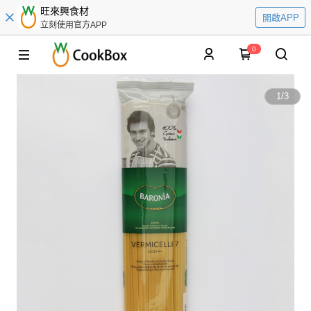
旺來興食材
開啟APP
立刻使用官方APP
0
1
/
3