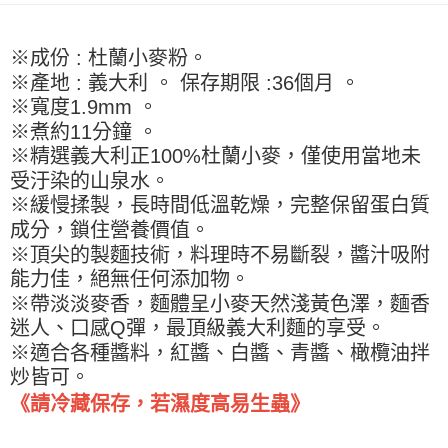
9.5kg
ATM／網路銀行／等多元方式進行付款，方視為交易完成。
※ 請注意：結帳手續完成當下不需立刻繳費，但若您需要取消訂單，請聯絡
每筆NT$90，滿NT$990(含以上)免運費
購買商品的店家。未經商家同意取消之訂單仍視為有效，需透過AFTEE先享
※成份 : 杜蘭小麥粉。
後付繳納相關費用。
7-11取貨付款-重量限制含紙箱10kg，請控制商品重量在9~9.5
※產地 : 義大利 。 保存期限 :36個月 。
※ 交易是否成功請以「AFTEE先享後付 」之結帳頁面顯示為準，若有關於
kg
是否繳費成功／繳費後需取消欲退款等相關疑問，請聯繫「AFTEE先享後付
※寬度1.9mm 。
客戶支援中心」
https://netprotections.freshdesk.com/support/home
每筆NT$90，滿NT$990(含以上)免運費
※煮約11分鐘 。
※精選義大利正100%杜蘭小麥，僅使用當地未
【注意事項】
付款後7-11取貨-重量限制含紙箱10kg，請控制商品重量在9~
１．透過由恩沛科技股份有限公司提供之「AFTEE先享後付」服務完成之交
受汙染的山泉水。
9.5kg
易，需依本服務之必要範圍內提供個人資料，並將交易相關給付款項請求債
※緩慢揉製，長時間低溫乾燥，完整保留蛋白質
權轉讓予恩沛科技股份有限公司。
每筆NT$90，滿NT$990(含以上)免運費
成分，鎖住營養價值。
２．關於個人資料處理事宜，請瀏覽以下網址：
https://aftee.tw/terms/#terms3
宅配-新竹物流
※頂尖的製麵技術，料理時不易斷裂，醬汁吸附
３．未成年的使用者請事先徵得法定代理人或監護人之同意方可使用
每筆NT$150，滿NT$2,000(含以上)免運費
能力佳，絕無任何添加物。
「AFTEE先享後付」，若未經同意申辦者引起之損失，本公司不負相關責
任。
※帶淡淡麥香，麵體呈小麥天然淺黃色澤，麵香
離島客戶-中華郵政
４．使用「AFTEE先享後付」時，將依據個別帳號之用戶狀況，依本公司即
迷人、口感Q彈，最頂級義大利麵的享受。
時審查核予不同之上限額度；若仍有額度不足之情形，本公司將視審查結果
每筆NT$120，滿NT$2,000(含以上)免運費
※適合各種醬料，紅醬、白醬、青醬、橄欖油拌
請求用戶進行身份認證。
５．嚴禁一人註冊多個帳號或使用他人資訊註冊。若發現惡意使用之情形，
炒皆可。
恩沛科技股份有限公司將有權停止該用戶之使用額度並採取法律行動。
《請冷藏保存，若濕度高易生蟲》