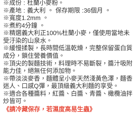
※ 請注意：結帳手續完成當下不需立刻繳費，但若您需要取消訂單，請聯絡
※成份 : 杜蘭小麥粉。
每筆NT$90，滿NT$990(含以上)免運費
購買商品的店家。未經商家同意取消之訂單仍視為有效，需透過AFTEE先享
※產地 : 義大利 。 保存期限 :36個月 。
後付繳納相關費用。
7-11取貨付款-重量限制含紙箱10kg，請控制商品重量在9~9.5
※寬度1.2mm 。
※ 交易是否成功請以「AFTEE先享後付 」之結帳頁面顯示為準，若有關於
kg
是否繳費成功／繳費後需取消欲退款等相關疑問，請聯繫「AFTEE先享後付
※煮約4分鐘 。
客戶支援中心」
https://netprotections.freshdesk.com/support/home
每筆NT$90，滿NT$990(含以上)免運費
※精選義大利正100%杜蘭小麥，僅使用當地未
受汙染的山泉水。
【注意事項】
付款後7-11取貨-重量限制含紙箱10kg，請控制商品重量在9~
１．透過由恩沛科技股份有限公司提供之「AFTEE先享後付」服務完成之交
※緩慢揉製，長時間低溫乾燥，完整保留蛋白質
9.5kg
易，需依本服務之必要範圍內提供個人資料，並將交易相關給付款項請求債
成分，鎖住營養價值。
權轉讓予恩沛科技股份有限公司。
每筆NT$90，滿NT$990(含以上)免運費
２．關於個人資料處理事宜，請瀏覽以下網址：
※頂尖的製麵技術，料理時不易斷裂，醬汁吸附
https://aftee.tw/terms/#terms3
宅配-新竹物流
能力佳，絕無任何添加物。
３．未成年的使用者請事先徵得法定代理人或監護人之同意方可使用
每筆NT$150，滿NT$2,000(含以上)免運費
※帶淡淡麥香，麵體呈小麥天然淺黃色澤，麵香
「AFTEE先享後付」，若未經同意申辦者引起之損失，本公司不負相關責
任。
迷人、口感Q彈，最頂級義大利麵的享受。
離島客戶-中華郵政
４．使用「AFTEE先享後付」時，將依據個別帳號之用戶狀況，依本公司即
※適合各種醬料，紅醬、白醬、青醬、橄欖油拌
時審查核予不同之上限額度；若仍有額度不足之情形，本公司將視審查結果
每筆NT$120，滿NT$2,000(含以上)免運費
炒皆可。
請求用戶進行身份認證。
５．嚴禁一人註冊多個帳號或使用他人資訊註冊。若發現惡意使用之情形，
《請冷藏保存，若濕度高易生蟲》
恩沛科技股份有限公司將有權停止該用戶之使用額度並採取法律行動。