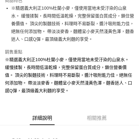
商品特色
Apple Pay
※精選義大利正100%杜蘭小麥，僅使用當地未受汙染的山泉
水。 緩慢揉製，長時間低溫乾燥，完整保留蛋白質成分，鎖住營
街口支付
養價值。 頂尖的製麵技術，料理時不易斷裂，醬汁吸附能力佳，
悠遊付
絕無任何添加物。 帶淡淡麥香，麵體呈小麥天然淺黃色澤，麵香
迷人、口感Q彈，最頂級義大利麵的享受。
全盈+PAY
銷售重點
AFTEE先享後付
※精選義大利正100%杜蘭小麥，僅使用當地未受汙染的山泉水。
相關說明
緩慢揉製，長時間低溫乾燥，完整保留蛋白質成分，鎖住營養價
【關於「AFTEE先享後付」】
ATM付款
AFTEE先享後付是「在收到商品之後才付款」的支付方式。 讓您購物簡單
值。 頂尖的製麵技術，料理時不易斷裂，醬汁吸附能力佳，絕無任
便利好安心！
何添加物。 帶淡淡麥香，麵體呈小麥天然淺黃色澤，麵香迷人、口
１．簡單：不需註冊會員、不需綁卡、不需儲值。
運送方式
２．便利：只要手機號碼，簡訊認證，即可結帳。
感Q彈，最頂級義大利麵的享受。
３．安心：先確認商品／服務後，再付款。
全家取貨付款-重量限制含紙箱10kg，請控制商品重量在9~9.5
kg
【「AFTEE先享後付」結帳流程】
１．於結帳方式選擇「AFTEE先享後付」後，將跳轉至「AFTEE先享後付」
每筆NT$90，滿NT$990(含以上)免運費
結帳頁面，進行簡訊認證並確認金額後，即可完成結帳。
詳細說明
相關推薦
２．訂單成立數日內，您將收到繳費通知簡訊。
付款後全家取貨-重量限制含紙箱10kg，請控制商品重量在9~
３．收到繳費通知簡訊後14天內，點擊此簡訊中的連結，可透過四大超商／
9.5kg
ATM／網路銀行／等多元方式進行付款，方視為交易完成。