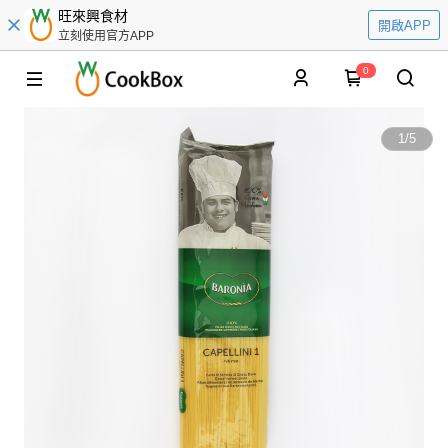
旺來興食材
開啟APP
立刻使用官方APP
0
1
/
5