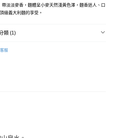
FTEE先享後付」】
。 帶淡淡麥香，麵體呈小麥天然淺黃色澤，麵香迷人、口
先享後付是「在收到商品之後才付款」的支付方式。 讓您購物簡單
最頂級義大利麵的享受。
心！
：不需註冊會員、不需綁卡、不需儲值。
：只要手機號碼，簡訊認證，即可結帳。
：先確認商品／服務後，再付款。
類 (1)
款-重量限制含紙箱10kg，請控制商品重量在9~9.
EE先享後付」結帳流程】
料區
麵／米粉／冬粉／米 / 泡麵
方式選擇「AFTEE先享後付」後，將跳轉至「AFTEE先享後
客服
頁面，進行簡訊認證並確認金額後，即可完成結帳。
0，滿NT$990(含以上)免運費
成立數日內，您將收到繳費通知簡訊。
費通知簡訊後14天內，點擊此簡訊中的連結，可透過四大超商
取貨-重量限制含紙箱10kg，請控制商品重量在9~
網路銀行／等多元方式進行付款，方視為交易完成。
：結帳手續完成當下不需立刻繳費，但若您需要取消訂單，請聯
的店家。未經商家同意取消之訂單仍視為有效，需透過AFTEE
0，滿NT$990(含以上)免運費
繳納相關費用。
否成功請以「AFTEE先享後付 」之結帳頁面顯示為準，若有關於
貨付款-重量限制含紙箱10kg，請控制商品重量在9~9.
功／繳費後需取消欲退款等相關疑問，請聯繫「AFTEE先享後
援中心」
https://netprotections.freshdesk.com/support/home
0，滿NT$990(含以上)免運費
項】
恩沛科技股份有限公司提供之「AFTEE先享後付」服務完成之
11取貨-重量限制含紙箱10kg，請控制商品重量在9~
依本服務之必要範圍內提供個人資料，並將交易相關給付款項請
讓予恩沛科技股份有限公司。
個人資料處理事宜，請瀏覽以下網址：
0，滿NT$990(含以上)免運費