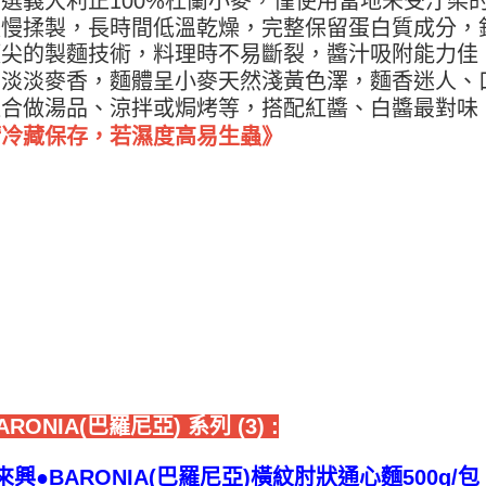
選義大利正100%杜蘭小麥，僅使用當地未受汙染
https://aft
緩慢揉製，長時間低溫乾燥，完整保留蛋白質成分，
３．未成
宅配-新竹
頂尖的製麵技術，料理時不易斷裂，醬汁吸附能力佳
「AFTE
每筆NT$1
任。
帶淡淡麥香，麵體呈小麥天然淺黃色澤，麵香迷人、
４．使用「
適合做湯品、涼拌或焗烤等，搭配紅醬、白醬最對味
離島客戶-
即時審查
結果請求
請冷藏保存，若濕度高易生蟲》
每筆NT$1
５．嚴禁
形，恩沛
動。
RONIA(巴羅尼亞) 系列 (3) :
來興●BARONIA(巴羅尼亞)橫紋肘狀通心麵500g/包