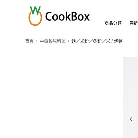
商品分類
最新
首頁
中西餐原料區
麵／米粉／冬粉／米 / 泡麵