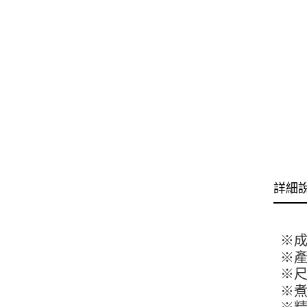
詳細
※成
※產
※尺寸
※煮