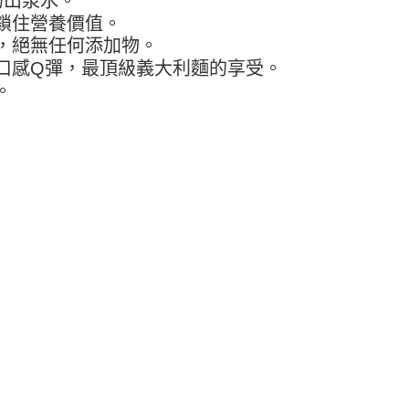
的山泉水。
ee.tw/terms/#terms3
鎖住營養價值。
年的使用者請事先徵得法定代理人或監護人之同意方可使用
物流
，絕無任何添加物。
E先享後付」，若未經同意申辦者引起之損失，本公司不負相關責
50，滿NT$2,000(含以上)免運費
口感Q彈，最頂級義大利麵的享受。
AFTEE先享後付」時，將依據個別帳號之用戶狀況，依本公司
。
中華郵政
核予不同之上限額度；若仍有額度不足之情形，本公司將視審查
用戶進行身份認證。
20，滿NT$2,000(含以上)免運費
一人註冊多個帳號或使用他人資訊註冊。若發現惡意使用之情
科技股份有限公司將有權停止該用戶之使用額度並採取法律行