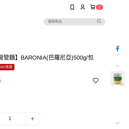
0
管麵】BARONIA(巴羅尼亞)500g/包
990免運
6