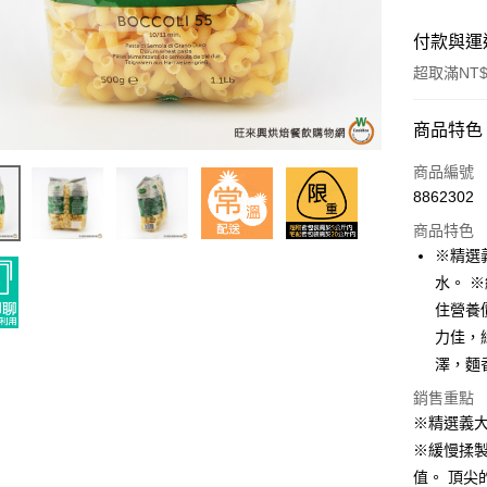
付款與運
超取滿NT$
付款方式
商品特色
信用卡一
商品編號
8862302
超商取貨
商品特色
LINE Pay
※精選
水。 
Apple Pay
住營養
街口支付
力佳，
澤，麵
悠遊付
銷售重點
全盈+PAY
※精選義大
AFTEE先
※緩慢揉
相關說明
值。 頂