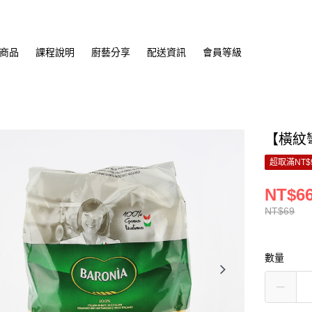
商品
課程說明
廚藝分享
配送資訊
會員等級
【橫紋彎
超取滿NT$
NT$6
NT$69
數量