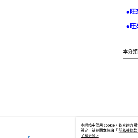
●旺
●旺
本分類
本網站中使用 cookie，欲查詢有關
設定，請參閱本網站「
隱私權條款
使用 cookie。
了解更多 >