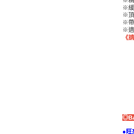
※精
※
※
※
※
《
◎BA
●旺