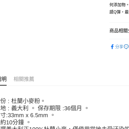
【關於「A
何添加物
ATM付款
AFTEE
感Q彈，
便利好安
１．簡單
２．便利
運送方式
３．安心
商品相關分
全家取貨付
【「AFT
中西餐原
5kg
１．於結帳
分享
付」結帳
每筆NT$9
２．訂單
３．收到繳
付款後全家
／ATM／
9.5kg
※ 請注意
絡購買商品
每筆NT$9
說明
相關推薦
先享後付
※ 交易是
7-11取
是否繳費成
5kg
付客戶支
份 : 杜蘭小麥粉。
每筆NT$9
【注意事
地 : 義大利 。 保存期限 :36個月 。
１．透過由
付款後7-
:33mm x 6.5mm 。
交易，需
9.5kg
約10分鐘 。
求債權轉
２．關於
每筆NT$9