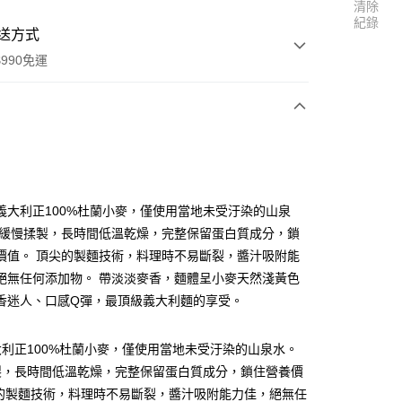
清除
紀錄
送方式
990免運
次付款
付款
義大利正100%杜蘭小麥，僅使用當地未受汙染的山泉
※緩慢揉製，長時間低溫乾燥，完整保留蛋白質成分，鎖
價值。 頂尖的製麵技術，料理時不易斷裂，醬汁吸附能
絕無任何添加物。 帶淡淡麥香，麵體呈小麥天然淺黃色
香迷人、口感Q彈，最頂級義大利麵的享受。
利正100%杜蘭小麥，僅使用當地未受汙染的山泉水。
享後付
製，長時間低溫乾燥，完整保留蛋白質成分，鎖住營養價
尖的製麵技術，料理時不易斷裂，醬汁吸附能力佳，絕無任